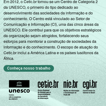
Em 2012, o Cetic.br tornou-se um Centro de Categoria 2
Mais de 3
78
22
0
da UNESCO, o primeiro do tipo dedicado ao
SM até 5 SM
desenvolvimento das sociedades da informação e do
conhecimento. O Centro está vinculado ao Setor de
Mais de 5
Comunicação e Informação (CI), uma das cinco áreas da
SM até 10
88
12
0
UNESCO. Ele contribui para que os objetivos estratégicos
SM
da organização sejam atingidos, fortalecendo seus
esforços para monitorar a construção de sociedades da
Mais de 10
90
10
0
informação e do conhecimento. O escopo de atuação do
SM
Cetic.br inclui a América Latina e os países lusófonos da
África.
Classe
A
97
3
0
social
Conheça nosso trabalho
B
85
14
0
C
59
41
0
DE
27
73
0