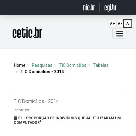
Ir para o conteúdo
A+
A-
A
Página inicial
Home
Pesquisas
TIC Domicílios
Tabelas
TIC Domicílios - 2014
TIC Domicílios - 2014
Indivíduos
B1 - PROPORÇÃO DE INDIVÍDUOS QUE JÁ UTILIZARAM UM
1
COMPUTADOR