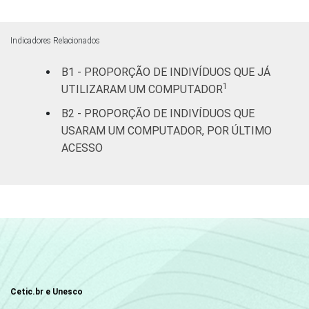
De 35 a 44
62
38
0
Indicadores Relacionados
anos
B1 - PROPORÇÃO DE INDIVÍDUOS QUE JÁ
De 45 a 59
1
UTILIZARAM UM COMPUTADOR
41
59
0
anos
B2 - PROPORÇÃO DE INDIVÍDUOS QUE
USARAM UM COMPUTADOR, POR ÚLTIMO
60 anos ou
19
81
0
ACESSO
mais
Renda
Até 1 SM
32
68
0
familiar
Mais de 1
49
50
0
SM até 2 SM
Mais de 2
66
34
0
SM até 3 SM
Cetic.br e Unesco