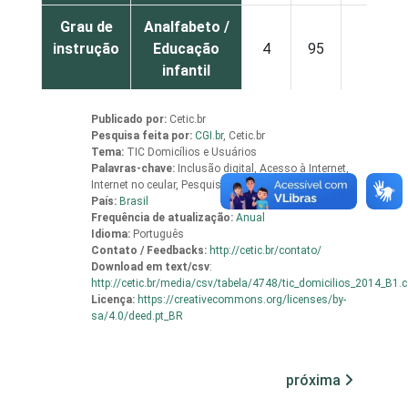
Grau de
Analfabeto /
instrução
Educação
4
95
1
infantil
Fundamental
43
57
0
Publicado por:
Cetic.br
Pesquisa feita por:
CGI.br
,
Cetic.br
Tema:
TIC Domicílios e Usuários
Médio
83
17
0
Palavras-chave:
Inclusão digital, Acesso à Internet,
Internet no ceular, Pesquisa, Indicadores
País:
Brasil
Superior
97
3
0
Frequência de atualização:
Anual
Idioma:
Português
Faixa
De 10 a 15
Contato / Feedbacks:
http://cetic.br/contato/
82
17
0
Download em
text/csv
:
etária
anos
http://cetic.br/media/csv/tabela/4748/tic_domicilios_2014_B1.
Licença:
https://creativecommons.org/licenses/by-
De 16 a 24
sa/4.0/deed.pt_BR
85
15
0
anos
próxima
De 25 a 34
74
26
0
anos