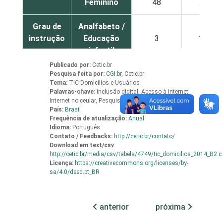
Feminino
48
7
Grau de
Analfabeto /
instrução
Educação
3
1
infantil
Publicado por:
Cetic.br
Fundamental
32
7
Pesquisa feita por:
CGI.br
,
Cetic.br
Tema:
TIC Domicílios e Usuários
Palavras-chave:
Inclusão digital, Acesso à Internet,
Médio
69
9
Internet no ceular, Pesquisa, Indicadores
País:
Brasil
Frequência de atualização:
Anual
Superior
93
2
Idioma:
Português
Contato / Feedbacks:
http://cetic.br/contato/
Download em
text/csv
:
Faixa
De 10 a 15
70
10
http://cetic.br/media/csv/tabela/4749/tic_domicilios_2014_B2.
etária
anos
Licença:
https://creativecommons.org/licenses/by-
sa/4.0/deed.pt_BR
De 16 a 24
71
10
anos
anterior
próxima
De 25 a 34