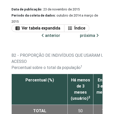
Data de publicação:
23 de novembro de 2015
Período da coleta de dados:
outubro de 2014 a março de
2015
Ver tabela expandida
Índice
anterior
próxima
B2 - PROPORÇÃO DE INDIVÍDUOS QUE USARAM UM C
ACESSO
1
Percentual sobre o total da população
Percentual (%)
Há menos
Entre
de 3
3 e 12
meses
meses
2
(usuário)
TOTAL
50
7