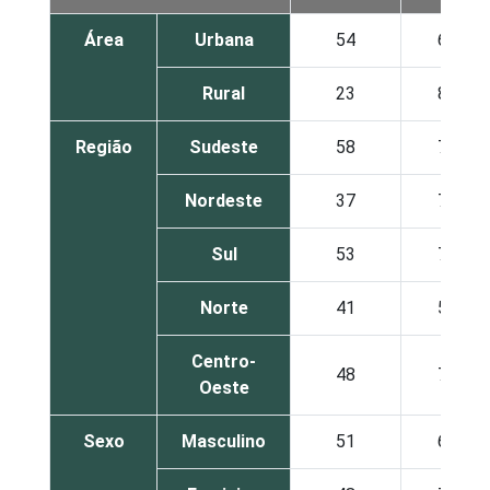
Área
Urbana
54
6
Rural
23
8
Região
Sudeste
58
7
Nordeste
37
7
Sul
53
7
Norte
41
5
Centro-
48
7
Oeste
Sexo
Masculino
51
6