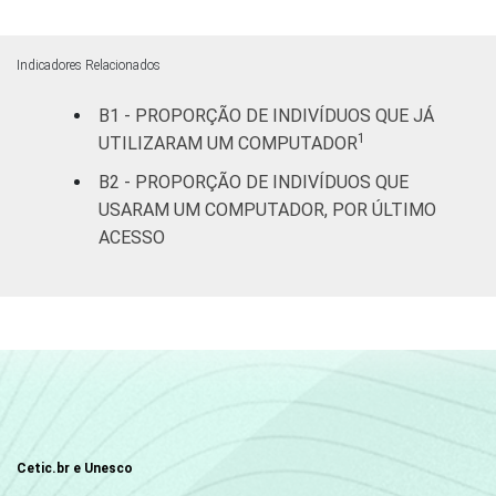
62
7
anos
Indicadores Relacionados
De 35 a 44
52
7
anos
B1 - PROPORÇÃO DE INDIVÍDUOS QUE JÁ
1
UTILIZARAM UM COMPUTADOR
De 45 a 59
33
4
B2 - PROPORÇÃO DE INDIVÍDUOS QUE
anos
USARAM UM COMPUTADOR, POR ÚLTIMO
ACESSO
60 anos ou
15
2
mais
Renda
Até 1 SM
21
7
familiar
Mais de 1
37
8
SM até 2 SM
Mais de 2
54
7
Cetic.br e Unesco
SM até 3 SM