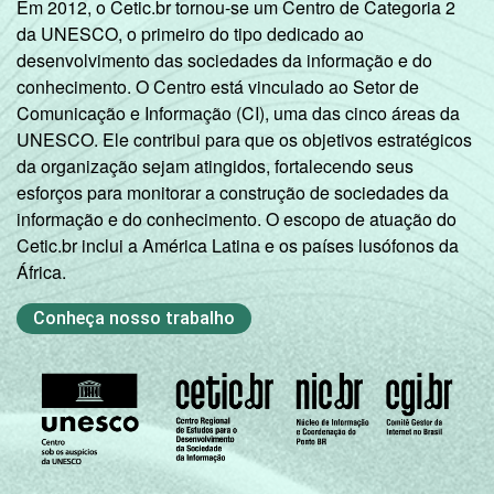
Em 2012, o Cetic.br tornou-se um Centro de Categoria 2
da UNESCO, o primeiro do tipo dedicado ao
Mais de 3
70
5
desenvolvimento das sociedades da informação e do
SM até 5 SM
conhecimento. O Centro está vinculado ao Setor de
Comunicação e Informação (CI), uma das cinco áreas da
Mais de 5
UNESCO. Ele contribui para que os objetivos estratégicos
SM até 10
85
2
da organização sejam atingidos, fortalecendo seus
SM
esforços para monitorar a construção de sociedades da
informação e do conhecimento. O escopo de atuação do
Mais de 10
88
2
Cetic.br inclui a América Latina e os países lusófonos da
SM
África.
Classe
A
95
1
Conheça nosso trabalho
social
B
79
4
C
47
8
DE
16
6