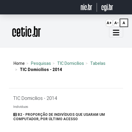
Ir para o conteúdo
A+
A-
A
Página inicial
Home
Pesquisas
TIC Domicílios
Tabelas
TIC Domicílios - 2014
TIC Domicílios - 2014
Indivíduos
B2 - PROPORÇÃO DE INDIVÍDUOS QUE USARAM UM
COMPUTADOR, POR ÚLTIMO ACESSO