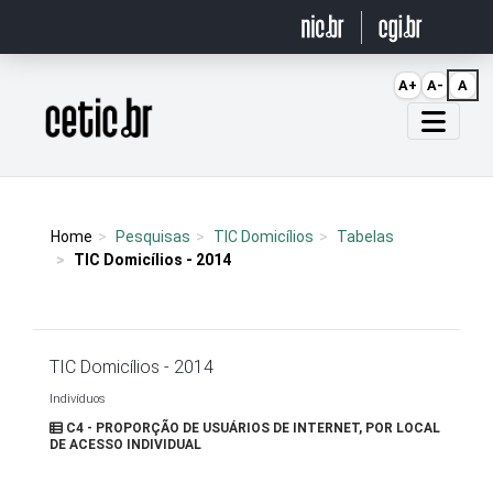
Ir para o conteúdo
A+
A-
A
Página inicial
Home
Pesquisas
TIC Domicílios
Tabelas
TIC Domicílios - 2014
TIC Domicílios - 2014
Indivíduos
C4 - PROPORÇÃO DE USUÁRIOS DE INTERNET, POR LOCAL
DE ACESSO INDIVIDUAL