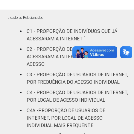
De 25 a 34
90
40
anos
Indicadores Relacionados
De 35 a 44
C1 - PROPORÇÃO DE INDIVÍDUOS QUE JÁ
91
35
anos
1
ACESSARAM A INTERNET
C2 - PROPORÇÃO DE INDIVÍDUOS QUE
De 45 a 59
92
26
ACESSARAM A INTERNET, POR ÚLTIMO
anos
ACESSO
60 anos ou
C3 - PROPORÇÃO DE USUÁRIOS DE INTERNET,
95
13
mais
POR FREQUÊNCIA DO ACESSO INDIVIDUAL
C4 - PROPORÇÃO DE USUÁRIOS DE INTERNET,
Renda
Até 1 SM
72
26
POR LOCAL DE ACESSO INDIVIDUAL
familiar
Mais de 1
C4A -PROPORÇÃO DE USUÁRIOS DE
85
27
SM até 2 SM
INTERNET, POR LOCAL DE ACESSO
INDIVIDUAL MAIS FREQUENTE
Mais de 2
91
36