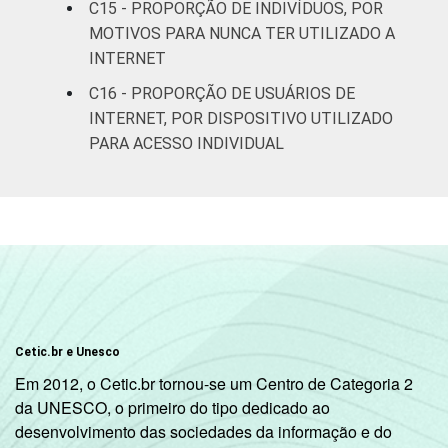
DE
68
24
C15 - PROPORÇÃO DE INDIVÍDUOS, POR
MOTIVOS PARA NUNCA TER UTILIZADO A
Condição
PEA
90
39
INTERNET
de
C16 - PROPORÇÃO DE USUÁRIOS DE
atividade
Não PEA
89
26
INTERNET, POR DISPOSITIVO UTILIZADO
PARA ACESSO INDIVIDUAL
1
Base: 94.236.661 pessoas que usaram a
Internet há menos de três meses em relação
ao momento da entrevista. Respostas
múltiplas e estimuladas. Cada item
apresentado se refere apenas aos
resultados da alternativa "sim". Dados
coletados entre outubro de 2014 e março de
2015.
2
Amigo, vizinho ou familiar.
Cetic.br e Unesco
3
Internet café, lanhouse ou similar.
Em 2012, o Cetic.br tornou-se um Centro de Categoria 2
4
Telecentro, biblioteca, entidade
da UNESCO, o primeiro do tipo dedicado ao
comunitária, Correios, etc.
desenvolvimento das sociedades da informação e do