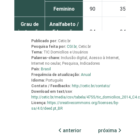
Feminino
90
35
Grau de
Analfabeto /
instrução
Educação
94
24
infantil
Publicado por:
Cetic.br
Pesquisa feita por:
CGI.br
,
Cetic.br
Tema:
TIC Domicílios e Usuários
Fundamental
86
24
Palavras-chave:
Inclusão digital, Acesso à Internet,
Internet no ceular, Pesquisa, Indicadores
País:
Brasil
Médio
89
38
Frequência de atualização:
Anual
Idioma:
Português
Superior
95
45
Contato / Feedbacks:
http://cetic.br/contato/
Download em
text/csv
:
http://cetic.br/media/csv/tabela/4755/tic_domicilios_2014_C4.
Faixa
De 10 a 15
Licença:
https://creativecommons.org/licenses/by-
84
24
etária
anos
sa/4.0/deed.pt_BR
De 16 a 24
88
46
anterior
próxima
anos