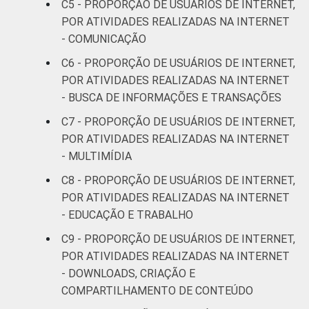
C5 - PROPORÇÃO DE USUÁRIOS DE INTERNET,
familiar
POR ATIVIDADES REALIZADAS NA INTERNET
Mais de 1
53
52
- COMUNICAÇÃO
SM até 2 SM
C6 - PROPORÇÃO DE USUÁRIOS DE INTERNET,
Mais de 2
POR ATIVIDADES REALIZADAS NA INTERNET
61
58
SM até 3 SM
- BUSCA DE INFORMAÇÕES E TRANSAÇÕES
C7 - PROPORÇÃO DE USUÁRIOS DE INTERNET,
Mais de 3
59
62
POR ATIVIDADES REALIZADAS NA INTERNET
SM até 5 SM
- MULTIMÍDIA
Mais de 5
C8 - PROPORÇÃO DE USUÁRIOS DE INTERNET,
SM até 10
69
65
POR ATIVIDADES REALIZADAS NA INTERNET
SM
- EDUCAÇÃO E TRABALHO
C9 - PROPORÇÃO DE USUÁRIOS DE INTERNET,
Mais de 10
63
58
POR ATIVIDADES REALIZADAS NA INTERNET
SM
- DOWNLOADS, CRIAÇÃO E
Classe
COMPARTILHAMENTO DE CONTEÚDO
A
48
41
social