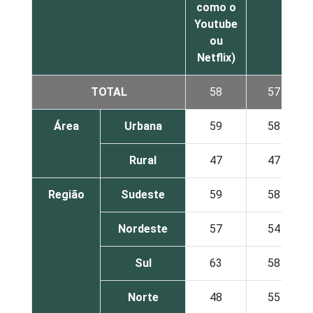
como o
Youtube
ou
Netflix)
TOTAL
58
57
Área
Urbana
59
58
Rural
47
47
Região
Sudeste
59
58
Nordeste
57
54
Sul
63
58
Norte
48
55