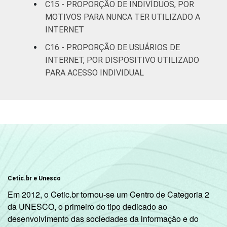
C15 - PROPORÇÃO DE INDIVÍDUOS, POR
B
66
64
MOTIVOS PARA NUNCA TER UTILIZADO A
INTERNET
C
56
56
C16 - PROPORÇÃO DE USUÁRIOS DE
INTERNET, POR DISPOSITIVO UTILIZADO
DE
44
39
PARA ACESSO INDIVIDUAL
Condição
PEA
59
57
de
atividade
Não PEA
57
56
1
Base: 94.236.661 pessoas que usaram a
Internet há menos de três meses em relação
ao momento da entrevista. Respostas
estimuladas. Cada item apresentado se
Cetic.br e Unesco
refere apenas aos resultados da alternativa
Em 2012, o Cetic.br tornou-se um Centro de Categoria 2
"sim". Dados coletados entre outubro de
da UNESCO, o primeiro do tipo dedicado ao
2014 e março de 2015.
desenvolvimento das sociedades da informação e do