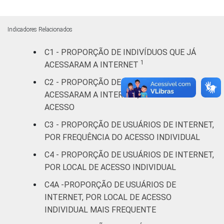
68
66
etária
anos
Indicadores Relacionados
De 16 a 24
67
69
anos
C1 - PROPORÇÃO DE INDIVÍDUOS QUE JÁ
1
ACESSARAM A INTERNET
De 25 a 34
61
57
anos
C2 - PROPORÇÃO DE INDIVÍDUOS QUE
ACESSARAM A INTERNET, POR ÚLTIMO
De 35 a 44
ACESSO
54
50
anos
C3 - PROPORÇÃO DE USUÁRIOS DE INTERNET,
POR FREQUÊNCIA DO ACESSO INDIVIDUAL
De 45 a 59
42
42
C4 - PROPORÇÃO DE USUÁRIOS DE INTERNET,
anos
POR LOCAL DE ACESSO INDIVIDUAL
60 anos ou
C4A -PROPORÇÃO DE USUÁRIOS DE
28
23
mais
INTERNET, POR LOCAL DE ACESSO
INDIVIDUAL MAIS FREQUENTE
Renda
Até 1 SM
43
45