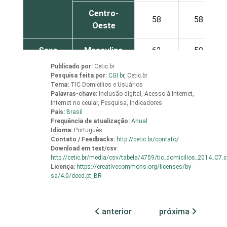
Centro-
58
58
Oeste
Sexo
Masculino
62
59
Publicado por:
Cetic.br
Feminino
56
55
Pesquisa feita por:
CGI.br
,
Cetic.br
Tema:
TIC Domicílios e Usuários
Palavras-chave:
Inclusão digital, Acesso à Internet,
Grau de
Analfabeto /
Internet no ceular, Pesquisa, Indicadores
instrução
Educação
54
37
País:
Brasil
Frequência de atualização:
Anual
infantil
Idioma:
Português
Contato / Feedbacks:
http://cetic.br/contato/
Fundamental
53
53
Download em
text/csv
:
http://cetic.br/media/csv/tabela/4759/tic_domicilios_2014_C7.
Licença:
https://creativecommons.org/licenses/by-
Médio
59
59
sa/4.0/deed.pt_BR
Superior
65
59
anterior
próxima
Faixa
De 10 a 15