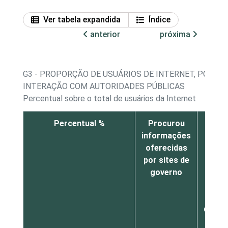
Ver tabela expandida
Índice
anterior
próxima
G3 - PROPORÇÃO DE USUÁRIOS DE INTERNET, POR AT
INTERAÇÃO COM AUTORIDADES PÚBLICAS
Percentual sobre o total de usuários da Internet
Percentual %
Procurou
Real
informações
al
oferecidas
ser
por sites de
púb
governo
como
exem
emi
docum
pe