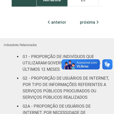
Sul
23
2
anterior
próxima
Norte
23
2
Centro-
28
2
Oeste
Indicadores Relacionados
Sexo
Masculino
28
2
G1 - PROPORÇÃO DE INDIVÍDUOS QUE
UTILIZARAM GOVERNO ELETRÔNICO NOS
Feminino
25
2
ÚLTIMOS 12 MESES
G2 - PROPORÇÃO DE USUÁRIOS DE INTERNET,
Grau de
Analfabeto /
POR TIPO DE INFORMAÇÕES REFERENTES A
instrução
Educação
14
1
SERVIÇOS PÚBLICOS PROCURADOS OU
infantil
SERVIÇOS PÚBLICOS REALIZADOS
Fundamental
9
G2A - PROPORÇÃO DE USUÁRIOS DE
INTERNET, POR NECESSIDADE DE