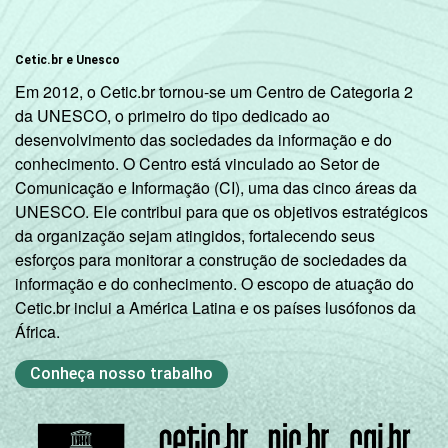
De 60 anos
30
3
ou mais
Cetic.br e Unesco
Em 2012, o Cetic.br tornou-se um Centro de Categoria 2
Renda
Até 1 SM
11
da UNESCO, o primeiro do tipo dedicado ao
Familiar
desenvolvimento das sociedades da informação e do
Mais de 1
conhecimento. O Centro está vinculado ao Setor de
19
1
SM até 2 SM
Comunicação e Informação (CI), uma das cinco áreas da
UNESCO. Ele contribui para que os objetivos estratégicos
Mais de 2
da organização sejam atingidos, fortalecendo seus
25
2
SM até 3 SM
esforços para monitorar a construção de sociedades da
informação e do conhecimento. O escopo de atuação do
Mais de 3
Cetic.br inclui a América Latina e os países lusófonos da
35
3
SM até 5 SM
África.
Mais de 5
Conheça nosso trabalho
SM até 10
39
4
SM