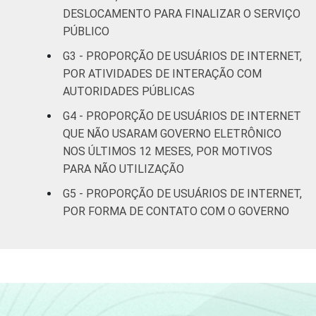
Médio
25
2
DESLOCAMENTO PARA FINALIZAR O SERVIÇO
PÚBLICO
Superior
53
5
G3 - PROPORÇÃO DE USUÁRIOS DE INTERNET,
POR ATIVIDADES DE INTERAÇÃO COM
Faixa
De 10 a 15
5
AUTORIDADES PÚBLICAS
etária
anos
G4 - PROPORÇÃO DE USUÁRIOS DE INTERNET
De 16 a 24
QUE NÃO USARAM GOVERNO ELETRÔNICO
28
2
anos
NOS ÚLTIMOS 12 MESES, POR MOTIVOS
PARA NÃO UTILIZAÇÃO
De 25 a 34
33
2
G5 - PROPORÇÃO DE USUÁRIOS DE INTERNET,
anos
POR FORMA DE CONTATO COM O GOVERNO
De 35 a 44
31
3
anos
De 45 a 59
28
2
anos