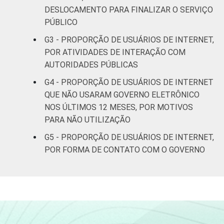
DESLOCAMENTO PARA FINALIZAR O SERVIÇO
De 25 a 34
PÚBLICO
6
6
anos
G3 - PROPORÇÃO DE USUÁRIOS DE INTERNET,
POR ATIVIDADES DE INTERAÇÃO COM
De 35 a 44
5
4
AUTORIDADES PÚBLICAS
anos
G4 - PROPORÇÃO DE USUÁRIOS DE INTERNET
De 45 a 59
QUE NÃO USARAM GOVERNO ELETRÔNICO
10
6
anos
NOS ÚLTIMOS 12 MESES, POR MOTIVOS
PARA NÃO UTILIZAÇÃO
De 60 anos
12
7
G5 - PROPORÇÃO DE USUÁRIOS DE INTERNET,
ou mais
POR FORMA DE CONTATO COM O GOVERNO
Renda
Até 1 SM
3
4
Familiar
Mais de 1
4
5
SM até 2 SM