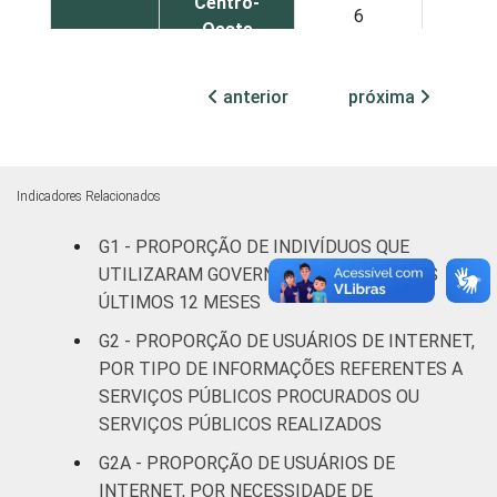
Centro-
6
8
Oeste
Sexo
Masculino
9
7
anterior
próxima
Feminino
5
5
Grau de
Analfabeto /
Indicadores Relacionados
instrução
Educação
3
6
infantil
G1 - PROPORÇÃO DE INDIVÍDUOS QUE
UTILIZARAM GOVERNO ELETRÔNICO NOS
Fundamental
1
1
ÚLTIMOS 12 MESES
G2 - PROPORÇÃO DE USUÁRIOS DE INTERNET,
Médio
5
5
POR TIPO DE INFORMAÇÕES REFERENTES A
SERVIÇOS PÚBLICOS PROCURADOS OU
Superior
14
12
SERVIÇOS PÚBLICOS REALIZADOS
Faixa
G2A - PROPORÇÃO DE USUÁRIOS DE
De 16 a 24
5
8
etária
anos
INTERNET, POR NECESSIDADE DE