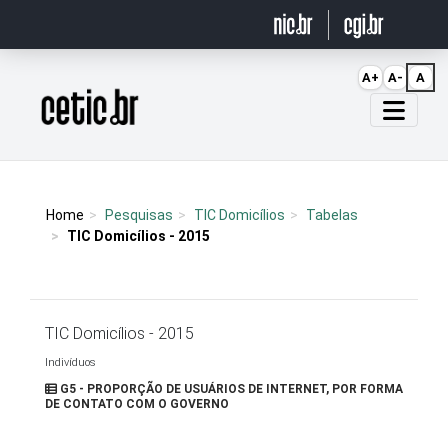
Ir para o conteúdo
A+
A-
A
Página inicial
Home
Pesquisas
TIC Domicílios
Tabelas
TIC Domicílios - 2015
TIC Domicílios - 2015
Indivíduos
G5 - PROPORÇÃO DE USUÁRIOS DE INTERNET, POR FORMA
DE CONTATO COM O GOVERNO