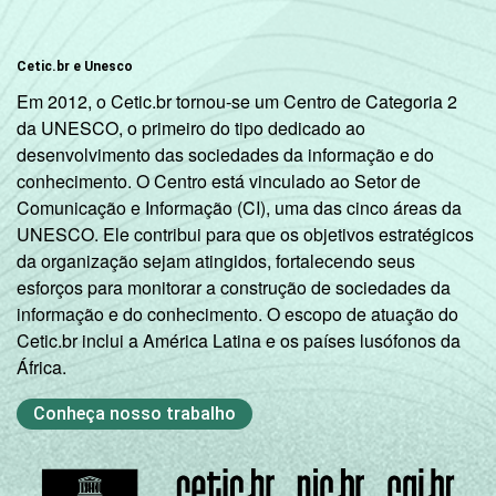
Mais de 2
5
6
SM até 3 SM
Cetic.br e Unesco
Mais de 3
Em 2012, o Cetic.br tornou-se um Centro de Categoria 2
9
7
SM até 5 SM
da UNESCO, o primeiro do tipo dedicado ao
desenvolvimento das sociedades da informação e do
Mais de 5
conhecimento. O Centro está vinculado ao Setor de
SM até 10
10
7
Comunicação e Informação (CI), uma das cinco áreas da
SM
UNESCO. Ele contribui para que os objetivos estratégicos
da organização sejam atingidos, fortalecendo seus
Mais de 10
esforços para monitorar a construção de sociedades da
15
15
SM
informação e do conhecimento. O escopo de atuação do
Cetic.br inclui a América Latina e os países lusófonos da
Classe
Classe A
16
15
África.
social
2008
Conheça nosso trabalho
Classe B
10
7
Classe C
4
4