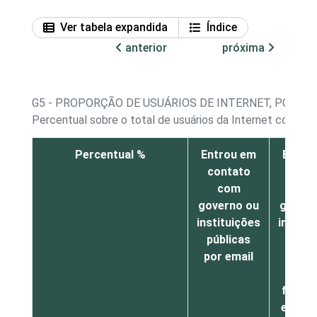
Ver tabela expandida
Índice
anterior
próxima
G5 - PROPORÇÃO DE USUÁRIOS DE INTERNET, POR 
Percentual sobre o total de usuários da Internet com 16
Percentual %
Entrou em
Entro
contato
cont
com
co
governo ou
govern
instituições
institu
públicas
públi
por email
pelo s
como 
formul
eletrô