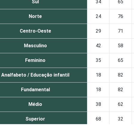
Sul
34
65
Norte
24
76
Centro-Oeste
29
71
Masculino
42
58
Feminino
35
65
Analfabeto / Educação infantil
18
82
Fundamental
18
82
Médio
38
62
Superior
68
32
De 10 a 15 anos
12
87