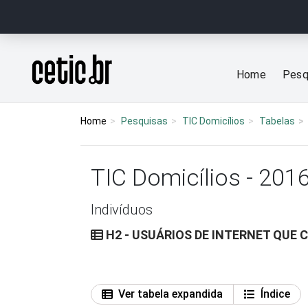
Ir para o conteúdo
Página inicial
Home
Pesq
Home
Pesquisas
TIC Domicílios
Tabelas
TIC Domicílios - 201
Indivíduos
H2 - USUÁRIOS DE INTERNET QUE
Ver tabela expandida
Índice