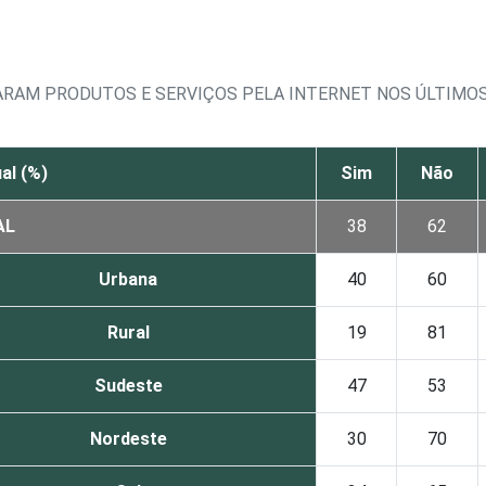
ARAM PRODUTOS E SERVIÇOS PELA INTERNET NOS ÚLTIMO
al (%)
Sim
Não
AL
38
62
Urbana
40
60
Rural
19
81
Sudeste
47
53
Nordeste
30
70