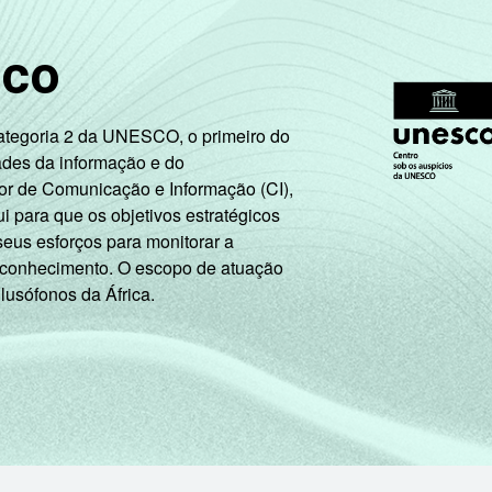
Mais de 5 SM até 10 SM
59
41
sco
Mais de 10 SM
82
18
Categoria 2 da UNESCO, o primeiro do
Não tem renda
9
91
ades da informação e do
or de Comunicação e Informação (CI),
Não sabe
34
66
 para que os objetivos estratégicos
seus esforços para monitorar a
Não respondeu
52
48
 conhecimento. O escopo de atuação
 lusófonos da África.
A
81
19
B
54
46
C
31
68
DE
17
83