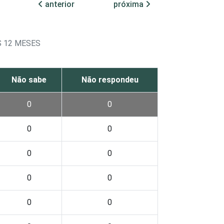
anterior
próxima
S 12 MESES
Não sabe
Não respondeu
0
0
0
0
0
0
0
0
0
0