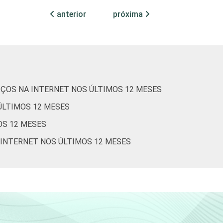
anterior
próxima
0
0
0
0
0
0
IÇOS NA INTERNET NOS ÚLTIMOS 12 MESES
0
0
ÚLTIMOS 12 MESES
0
0
OS 12 MESES
 INTERNET NOS ÚLTIMOS 12 MESES
0
0
0
0
0
0
0
0