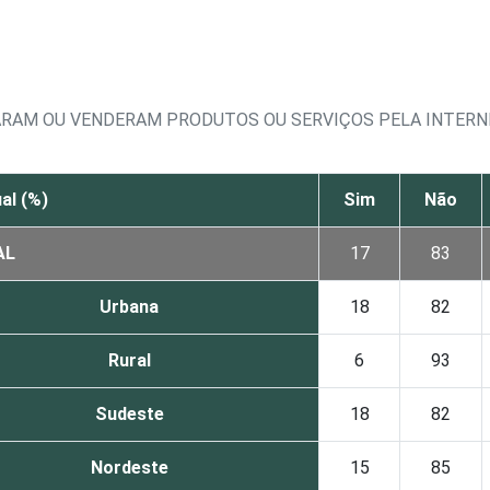
GARAM OU VENDERAM PRODUTOS OU SERVIÇOS PELA INTERN
al (%)
Sim
Não
AL
17
83
Urbana
18
82
Rural
6
93
Sudeste
18
82
Nordeste
15
85