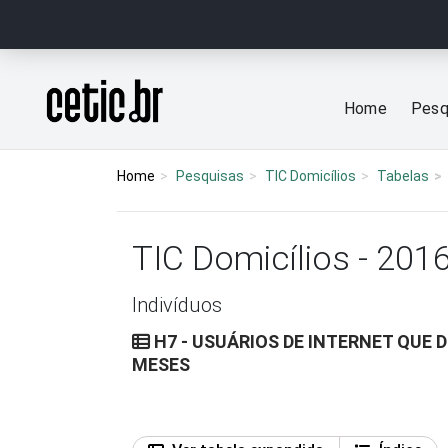
Ir para o conteúdo
Página inicial
Home
Pesq
Home
Pesquisas
TIC Domicílios
Tabelas
TIC Domicílios - 201
Indivíduos
H7 - USUÁRIOS DE INTERNET QUE
MESES