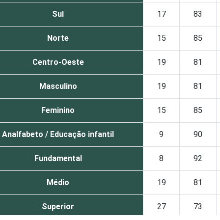
Sul
17
83
Norte
15
85
Centro-Oeste
19
81
Masculino
19
81
Feminino
15
85
Analfabeto / Educação infantil
9
90
Fundamental
8
92
Médio
19
81
Superior
27
73