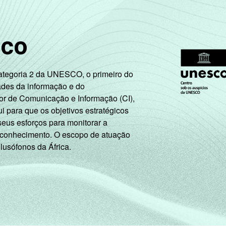
Mais de 3 SM até 5 SM
23
76
Mais de 5 SM até 10 SM
23
77
sco
Mais de 10 SM
29
71
Categoria 2 da UNESCO, o primeiro do
Não tem renda
10
90
ades da informação e do
or de Comunicação e Informação (CI),
Não sabe
14
86
 para que os objetivos estratégicos
seus esforços para monitorar a
Não respondeu
25
75
 conhecimento. O escopo de atuação
 lusófonos da África.
A
32
68
B
24
76
C
15
85