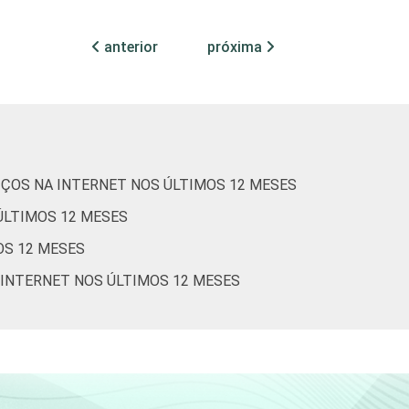
1
0
anterior
próxima
0
0
0
0
0
0
IÇOS NA INTERNET NOS ÚLTIMOS 12 MESES
0
0
ÚLTIMOS 12 MESES
0
0
OS 12 MESES
 INTERNET NOS ÚLTIMOS 12 MESES
0
0
0
0
0
0