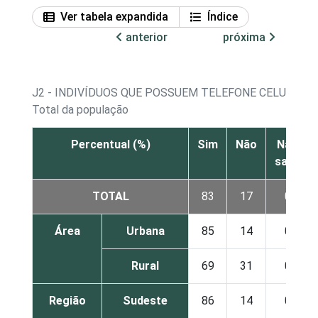
Ver tabela expandida
Índice
anterior
próxima
J2 - INDIVÍDUOS QUE POSSUEM TELEFONE CELULAR
Total da população
Percentual (%)
Sim
Não
Não
sabe
TOTAL
83
17
0
Área
Urbana
85
14
0
Rural
69
31
0
Região
Sudeste
86
14
0