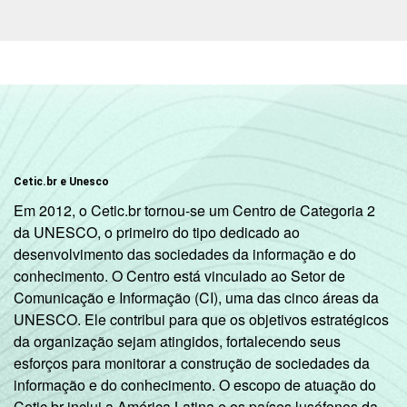
Mais de 10
97
3
0
SM
Não tem
68
31
1
renda
Não sabe
82
17
1
Cetic.br e Unesco
Em 2012, o Cetic.br tornou-se um Centro de Categoria 2
Não
84
15
1
da UNESCO, o primeiro do tipo dedicado ao
respondeu
desenvolvimento das sociedades da informação e do
conhecimento. O Centro está vinculado ao Setor de
Classe
A
96
4
0
Comunicação e Informação (CI), uma das cinco áreas da
social
UNESCO. Ele contribui para que os objetivos estratégicos
B
95
5
0
da organização sejam atingidos, fortalecendo seus
esforços para monitorar a construção de sociedades da
C
87
13
0
informação e do conhecimento. O escopo de atuação do
Cetic.br inclui a América Latina e os países lusófonos da