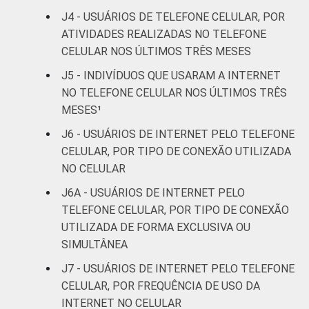
anos
J4 - USUÁRIOS DE TELEFONE CELULAR, POR
ATIVIDADES REALIZADAS NO TELEFONE
De 60 anos
67
32
1
CELULAR NOS ÚLTIMOS TRÊS MESES
ou mais
J5 - INDIVÍDUOS QUE USARAM A INTERNET
Renda
Até 1 SM
72
28
1
NO TELEFONE CELULAR NOS ÚLTIMOS TRÊS
Familiar
MESES¹
Mais de 1
81
18
0
J6 - USUÁRIOS DE INTERNET PELO TELEFONE
SM até 2 SM
CELULAR, POR TIPO DE CONEXÃO UTILIZADA
NO CELULAR
Mais de 2
89
10
0
SM até 3 SM
J6A - USUÁRIOS DE INTERNET PELO
TELEFONE CELULAR, POR TIPO DE CONEXÃO
Mais de 3
UTILIZADA DE FORMA EXCLUSIVA OU
89
10
0
SM até 5 SM
SIMULTÂNEA
J7 - USUÁRIOS DE INTERNET PELO TELEFONE
Mais de 5
CELULAR, POR FREQUÊNCIA DE USO DA
SM até 10
97
3
0
INTERNET NO CELULAR
SM