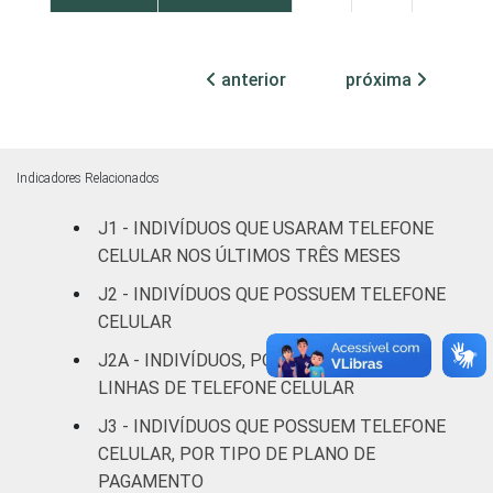
Médio
94
6
0
anterior
próxima
Superior
98
2
0
Faixa
De 10 a 15
64
35
1
etária
anos
Indicadores Relacionados
J1 - INDIVÍDUOS QUE USARAM TELEFONE
De 16 a 24
89
10
0
CELULAR NOS ÚLTIMOS TRÊS MESES
anos
J2 - INDIVÍDUOS QUE POSSUEM TELEFONE
De 25 a 34
CELULAR
93
7
0
anos
J2A - INDIVÍDUOS, POR QUANTIDADE DE
LINHAS DE TELEFONE CELULAR
De 35 a 44
91
9
0
anos
J3 - INDIVÍDUOS QUE POSSUEM TELEFONE
CELULAR, POR TIPO DE PLANO DE
De 45 a 59
PAGAMENTO
85
14
0