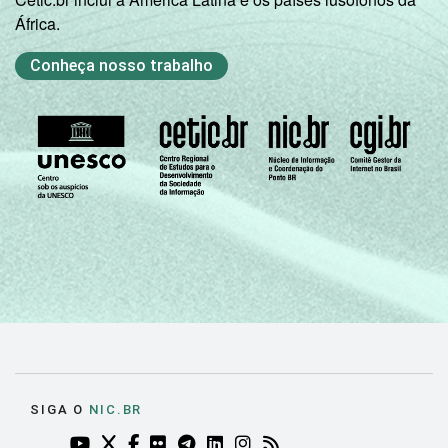
DE
69
30
1
África.
Condição
PEA
89
11
0
Conheça nosso trabalho
de
atividade
Não PEA
71
28
1
Fonte: CGI.br/NIC.br, Centro Regional de
Estudos para o Desenvolvimento da
Sociedade da Informação (Cetic.br),
Pesquisa sobre o Uso das Tecnologias de
Informação e Comunicação nos domicílios
brasileiros - TIC Domicílios 2016.
SIGA O
NIC.BR
YOUTUBE DO NIC.BR (ABRE EM NOVA ABA)
TWITTER DO NIC.BR (ABRE EM NOVA ABA)
FACEBOOK DO NIC.BR (ABRE EM NOVA AB
FLICKR DO NIC.BR (ABRE EM NOVA AB
TELEGRAM DO NIC.BR (ABRE EM N
LINKEDIN DO NIC.BR (ABRE EM
INSTAGRAM DO NIC.BR (AB
RSS DO NIC.BR (ABRE 