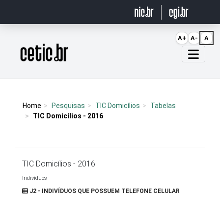
Ir para o conteúdo
A+
A-
A
Página inicial
Home
Pesquisas
TIC Domicílios
Tabelas
TIC Domicílios - 2016
TIC Domicílios - 2016
Indivíduos
J2 - INDIVÍDUOS QUE POSSUEM TELEFONE CELULAR