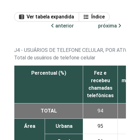
Ver tabela expandida
Índice
anterior
próxima
J4 - USUÁRIOS DE TELEFONE CELULAR, POR ATIVID
Total de usuários de telefone celular
Percentual (%)
Fez e
Envi
recebeu
mensag
chamadas
SM
telefônicas
TOTAL
94
52
Área
Urbana
95
54