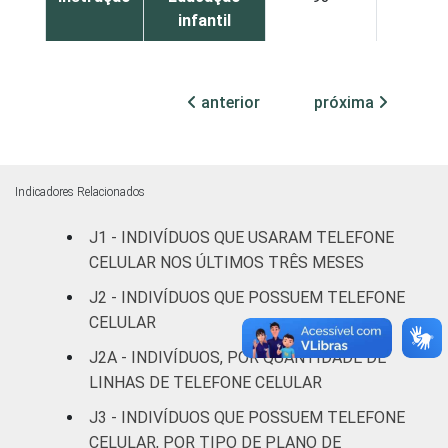
infantil
Fundamental
90
37
anterior
próxima
Médio
97
67
Superior
99
76
Indicadores Relacionados
Faixa
De 10 a 15
77
43
J1 - INDIVÍDUOS QUE USARAM TELEFONE
etária
anos
CELULAR NOS ÚLTIMOS TRÊS MESES
De 16 a 24
J2 - INDIVÍDUOS QUE POSSUEM TELEFONE
94
70
anos
CELULAR
J2A - INDIVÍDUOS, POR QUANTIDADE DE
De 25 a 34
97
68
LINHAS DE TELEFONE CELULAR
anos
J3 - INDIVÍDUOS QUE POSSUEM TELEFONE
De 35 a 44
CELULAR, POR TIPO DE PLANO DE
96
59