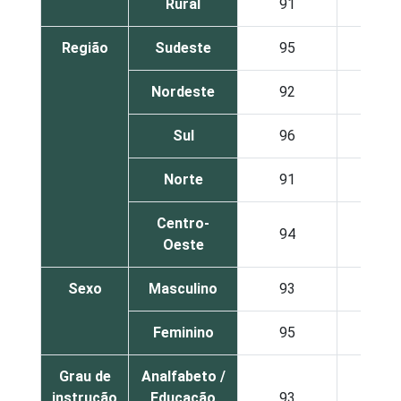
Rural
91
42
Região
Sudeste
95
55
Nordeste
92
46
Sul
96
54
Norte
91
55
Centro-
94
53
Oeste
Sexo
Masculino
93
51
Feminino
95
54
Grau de
Analfabeto /
instrução
Educação
93
9