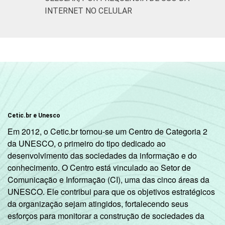
INTERNET NO CELULAR
Mais de 5
SM até 10
98
66
SM
Mais de 10
99
78
SM
Não tem
90
45
renda
Cetic.br e Unesco
Em 2012, o Cetic.br tornou-se um Centro de Categoria 2
Não sabe
95
50
da UNESCO, o primeiro do tipo dedicado ao
desenvolvimento das sociedades da informação e do
Não
95
48
conhecimento. O Centro está vinculado ao Setor de
respondeu
Comunicação e Informação (CI), uma das cinco áreas da
UNESCO. Ele contribui para que os objetivos estratégicos
Classe
A
99
79
da organização sejam atingidos, fortalecendo seus
social
esforços para monitorar a construção de sociedades da
B
97
67