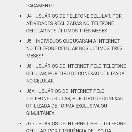
anos
PAGAMENTO
J4 - USUÁRIOS DE TELEFONE CELULAR, POR
De 45 a 59
97
42
ATIVIDADES REALIZADAS NO TELEFONE
anos
CELULAR NOS ÚLTIMOS TRÊS MESES
De 60 anos
J5 - INDIVÍDUOS QUE USARAM A INTERNET
96
19
ou mais
NO TELEFONE CELULAR NOS ÚLTIMOS TRÊS
MESES¹
Renda
Até 1 SM
89
40
J6 - USUÁRIOS DE INTERNET PELO TELEFONE
Familiar
CELULAR, POR TIPO DE CONEXÃO UTILIZADA
Mais de 1
94
47
NO CELULAR
SM até 2 SM
J6A - USUÁRIOS DE INTERNET PELO
Mais de 2
TELEFONE CELULAR, POR TIPO DE CONEXÃO
96
56
SM até 3 SM
UTILIZADA DE FORMA EXCLUSIVA OU
SIMULTÂNEA
Mais de 3
96
67
J7 - USUÁRIOS DE INTERNET PELO TELEFONE
SM até 5 SM
CELULAR, POR FREQUÊNCIA DE USO DA