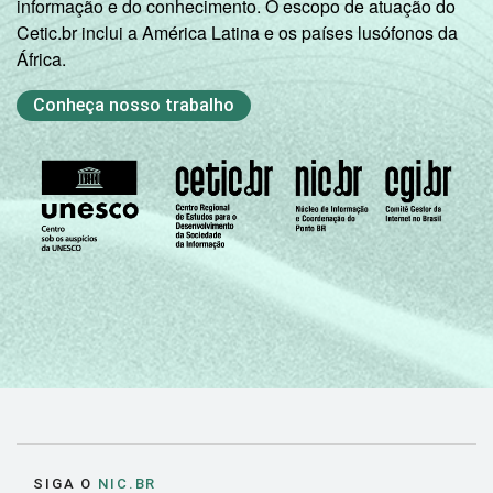
informação e do conhecimento. O escopo de atuação do
Cetic.br inclui a América Latina e os países lusófonos da
C
95
53
África.
DE
91
38
Conheça nosso trabalho
Condição
PEA
96
58
de
atividade
Não PEA
89
40
Fonte: CGI.br/NIC.br, Centro Regional de
Estudos para o Desenvolvimento da
Sociedade da Informação (Cetic.br),
Pesquisa sobre o Uso das Tecnologias de
Informação e Comunicação nos domicílios
brasileiros - TIC Domicílios 2016.
SIGA O
NIC.BR