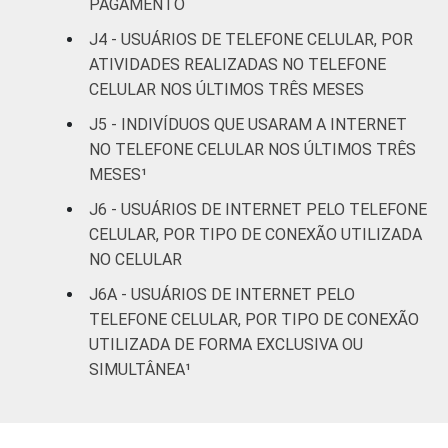
PAGAMENTO
FAIXA
De 10 a 15 anos
96
4
J4 - USUÁRIOS DE TELEFONE CELULAR, POR
ETÁRIA
ATIVIDADES REALIZADAS NO TELEFONE
De 16 a 24 anos
98
2
CELULAR NOS ÚLTIMOS TRÊS MESES
De 25 a 34 anos
95
5
J5 - INDIVÍDUOS QUE USARAM A INTERNET
NO TELEFONE CELULAR NOS ÚLTIMOS TRÊS
De 35 a 44 anos
94
6
MESES¹
J6 - USUÁRIOS DE INTERNET PELO TELEFONE
De 45 a 59 anos
90
10
CELULAR, POR TIPO DE CONEXÃO UTILIZADA
NO CELULAR
De 60 anos ou mais
58
42
J6A - USUÁRIOS DE INTERNET PELO
RENDA
Até 1 SM
80
20
TELEFONE CELULAR, POR TIPO DE CONEXÃO
FAMILIAR
UTILIZADA DE FORMA EXCLUSIVA OU
Mais de 1 SM até 2
SIMULTÂNEA¹
85
15
SM
Mais de 2 SM até 3
90
10