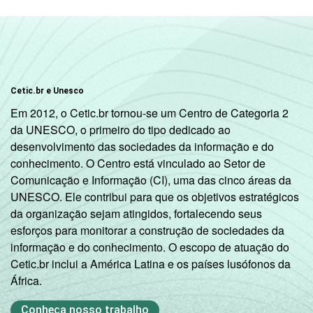
SM
Mais de 3 SM até 5
97
3
SM
Mais de 5 SM até 10
Cetic.br e Unesco
95
5
SM
Em 2012, o Cetic.br tornou-se um Centro de Categoria 2
da UNESCO, o primeiro do tipo dedicado ao
Mais de 10 SM
100
0
desenvolvimento das sociedades da informação e do
conhecimento. O Centro está vinculado ao Setor de
Não tem renda
87
13
Comunicação e Informação (CI), uma das cinco áreas da
UNESCO. Ele contribui para que os objetivos estratégicos
Não sabe
75
25
da organização sejam atingidos, fortalecendo seus
esforços para monitorar a construção de sociedades da
Não respondeu
97
3
informação e do conhecimento. O escopo de atuação do
Cetic.br inclui a América Latina e os países lusófonos da
África.
CLASSE
A
96
4
SOCIAL
Conheça nosso trabalho