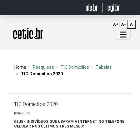
Ir para o conteúdo
A+
A-
A
Página inicial
Home
Pesquisas
TIC Domicílios
Tabelas
TIC Domicílios 2020
TIC Domicílios 2020
Indivíduos
J5 - INDIVÍDUOS QUE USARAM A INTERNET NO TELEFONE
CELULAR NOS ÚLTIMOS TRÊS MESES¹