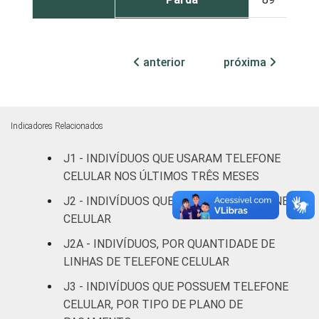
Preta
85
15
anterior
próxima
Amarela
86
14
Indígena
93
7
Indicadores Relacionados
Não respondeu
62
37
J1 - INDIVÍDUOS QUE USARAM TELEFONE
GRAU DE
Analfabeto/Educação
CELULAR NOS ÚLTIMOS TRÊS MESES
35
65
INSTRUÇÃO
Infantil
J2 - INDIVÍDUOS QUE POSSUEM TELEFONE
CELULAR
Fundamental
79
21
J2A - INDIVÍDUOS, POR QUANTIDADE DE
Médio
97
3
LINHAS DE TELEFONE CELULAR
J3 - INDIVÍDUOS QUE POSSUEM TELEFONE
Superior
99
1
CELULAR, POR TIPO DE PLANO DE