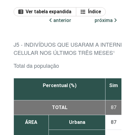
Ver tabela expandida
Índice
anterior
próxima
J5 - INDIVÍDUOS QUE USARAM A INTERNET 
CELULAR NOS ÚLTIMOS TRÊS MESES¹
Total da população
Percentual (%)
Sim
Não
TOTAL
87
13
ÁREA
Urbana
87
13