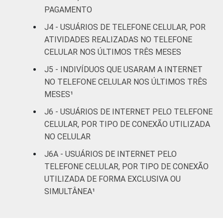
Superior
2
PAGAMENTO
J4 - USUÁRIOS DE TELEFONE CELULAR, POR
FAIXA
De 10 a 15 anos
6
ETÁRIA
ATIVIDADES REALIZADAS NO TELEFONE
CELULAR NOS ÚLTIMOS TRÊS MESES
De 16 a 24 anos
5
J5 - INDIVÍDUOS QUE USARAM A INTERNET
De 25 a 34 anos
4
NO TELEFONE CELULAR NOS ÚLTIMOS TRÊS
MESES¹
De 35 a 44 anos
8
J6 - USUÁRIOS DE INTERNET PELO TELEFONE
CELULAR, POR TIPO DE CONEXÃO UTILIZADA
De 45 a 59 anos
12
NO CELULAR
De 60 anos ou mais
17
J6A - USUÁRIOS DE INTERNET PELO
TELEFONE CELULAR, POR TIPO DE CONEXÃO
RENDA
Até 1 SM
14
UTILIZADA DE FORMA EXCLUSIVA OU
FAMILIAR
SIMULTÂNEA¹
Mais de 1 SM até 2
9
SM