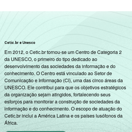
Mais de 2 SM até 3
9
SM
Mais de 3 SM até 5
4
SM
Cetic.br e Unesco
Mais de 5 SM até 10
Em 2012, o Cetic.br tornou-se um Centro de Categoria 2
1
SM
da UNESCO, o primeiro do tipo dedicado ao
desenvolvimento das sociedades da informação e do
Mais de 10 SM
3
conhecimento. O Centro está vinculado ao Setor de
Comunicação e Informação (CI), uma das cinco áreas da
Não tem renda
18
UNESCO. Ele contribui para que os objetivos estratégicos
da organização sejam atingidos, fortalecendo seus
Não sabe
2
esforços para monitorar a construção de sociedades da
informação e do conhecimento. O escopo de atuação do
Não respondeu
7
Cetic.br inclui a América Latina e os países lusófonos da
África.
CLASSE
A
1