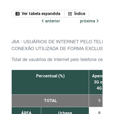
Ver tabela expandida
Índice
anterior
próxima
J6A - USUÁRIOS DE INTERNET PELO TELEFON
CONEXÃO UTILIZADA DE FORMA EXCLUSIVA 
Total de usuários de Internet pelo telefone celular
Percentual (%)
Apenas
3G ou
4G
TOTAL
9
ÁREA
Urbana
8