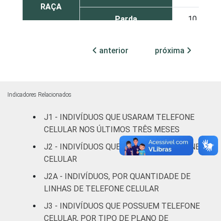
RAÇA
Parda
10
Preta
9
anterior
próxima
Amarela
19
Indígena
7
Indicadores Relacionados
Não respondeu
0
J1 - INDIVÍDUOS QUE USARAM TELEFONE
CELULAR NOS ÚLTIMOS TRÊS MESES
GRAU DE
Analfabeto/Educação
21
J2 - INDIVÍDUOS QUE POSSUEM TELEFONE
INSTRUÇÃO
Infantil
CELULAR
Fundamental
13
J2A - INDIVÍDUOS, POR QUANTIDADE DE
LINHAS DE TELEFONE CELULAR
Médio
8
J3 - INDIVÍDUOS QUE POSSUEM TELEFONE
CELULAR, POR TIPO DE PLANO DE