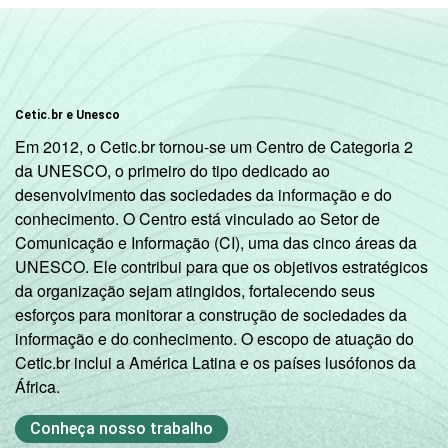
Mais de 3 SM até 5
95
4
SM
Mais de 5 SM até 10
85
15
SM
Cetic.br e Unesco
Em 2012, o Cetic.br tornou-se um Centro de Categoria 2
Mais de 10 SM
99
0
da UNESCO, o primeiro do tipo dedicado ao
desenvolvimento das sociedades da informação e do
Não tem renda
78
22
conhecimento. O Centro está vinculado ao Setor de
Comunicação e Informação (CI), uma das cinco áreas da
Não sabe
84
16
UNESCO. Ele contribui para que os objetivos estratégicos
da organização sejam atingidos, fortalecendo seus
Não respondeu
88
10
esforços para monitorar a construção de sociedades da
informação e do conhecimento. O escopo de atuação do
CLASSE
A
98
2
Cetic.br inclui a América Latina e os países lusófonos da
SOCIAL
África.
B
95
4
Conheça nosso trabalho