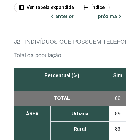
Ver tabela expandida
Índice
anterior
próxima
J2 - INDIVÍDUOS QUE POSSUEM TELEFONE C
Total da população
Percentual (%)
Sim
Não
TOTAL
88
11
ÁREA
Urbana
89
10
Rural
83
17