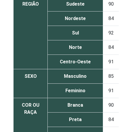
REGIÃO
Sudeste
90
10
Nordeste
84
14
Sul
92
7
Norte
84
16
Centro-Oeste
91
9
SEXO
Masculino
85
14
Feminino
91
9
COR OU
Branca
90
9
RAÇA
Preta
84
15