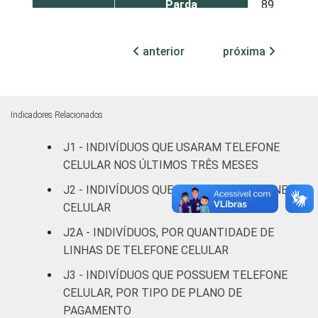
Parda
89
10
Amarela
79
21
anterior
próxima
Indígena
71
21
Não respondeu
71
26
Indicadores Relacionados
GRAU DE
Analfabeto/Educação
J1 - INDIVÍDUOS QUE USARAM TELEFONE
55
43
INSTRUÇÃO
Infantil
CELULAR NOS ÚLTIMOS TRÊS MESES
J2 - INDIVÍDUOS QUE POSSUEM TELEFONE
Fundamental
81
17
CELULAR
Médio
96
4
J2A - INDIVÍDUOS, POR QUANTIDADE DE
LINHAS DE TELEFONE CELULAR
Superior
95
5
J3 - INDIVÍDUOS QUE POSSUEM TELEFONE
CELULAR, POR TIPO DE PLANO DE
FAIXA
De 10 a 15 anos
73
25
PAGAMENTO
ETÁRIA