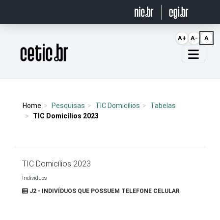
Ir para o conteúdo
A+
A-
A
Página inicial
Home
Pesquisas
TIC Domicílios
Tabelas
TIC Domicílios 2023
TIC Domicílios 2023
Indivíduos
J2 - INDIVÍDUOS QUE POSSUEM TELEFONE CELULAR