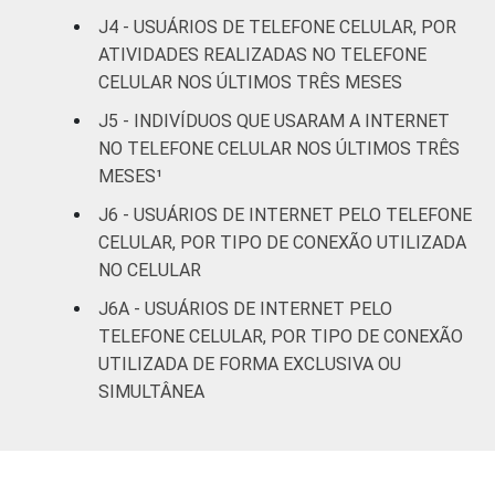
De 16 a 24 anos
95
5
J4 - USUÁRIOS DE TELEFONE CELULAR, POR
ATIVIDADES REALIZADAS NO TELEFONE
De 25 a 34 anos
93
7
CELULAR NOS ÚLTIMOS TRÊS MESES
J5 - INDIVÍDUOS QUE USARAM A INTERNET
De 35 a 44 anos
96
4
NO TELEFONE CELULAR NOS ÚLTIMOS TRÊS
MESES¹
De 45 a 59 anos
90
9
J6 - USUÁRIOS DE INTERNET PELO TELEFONE
CELULAR, POR TIPO DE CONEXÃO UTILIZADA
De 60 anos ou mais
76
23
NO CELULAR
RENDA
Até 1 SM
81
19
J6A - USUÁRIOS DE INTERNET PELO
FAMILIAR
TELEFONE CELULAR, POR TIPO DE CONEXÃO
Mais de 1 SM até 2
UTILIZADA DE FORMA EXCLUSIVA OU
89
10
SM
SIMULTÂNEA
Mais de 2 SM até 3
95
5
SM