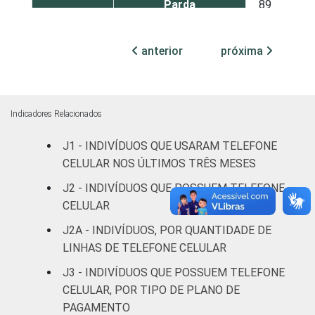
Parda
89
10
Amarela
79
21
anterior
próxima
Indígena
71
21
Não respondeu
71
26
Indicadores Relacionados
GRAU DE
Analfabeto/Educação
J1 - INDIVÍDUOS QUE USARAM TELEFONE
55
43
INSTRUÇÃO
Infantil
CELULAR NOS ÚLTIMOS TRÊS MESES
J2 - INDIVÍDUOS QUE POSSUEM TELEFONE
Fundamental
81
17
CELULAR
Médio
96
4
J2A - INDIVÍDUOS, POR QUANTIDADE DE
LINHAS DE TELEFONE CELULAR
Superior
95
5
J3 - INDIVÍDUOS QUE POSSUEM TELEFONE
CELULAR, POR TIPO DE PLANO DE
FAIXA
De 10 a 15 anos
73
25
PAGAMENTO
ETÁRIA