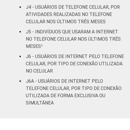
De 16 a 24 anos
95
5
J4 - USUÁRIOS DE TELEFONE CELULAR, POR
ATIVIDADES REALIZADAS NO TELEFONE
De 25 a 34 anos
93
7
CELULAR NOS ÚLTIMOS TRÊS MESES
J5 - INDIVÍDUOS QUE USARAM A INTERNET
De 35 a 44 anos
96
4
NO TELEFONE CELULAR NOS ÚLTIMOS TRÊS
MESES¹
De 45 a 59 anos
90
9
J6 - USUÁRIOS DE INTERNET PELO TELEFONE
CELULAR, POR TIPO DE CONEXÃO UTILIZADA
De 60 anos ou mais
76
23
NO CELULAR
RENDA
Até 1 SM
81
19
J6A - USUÁRIOS DE INTERNET PELO
FAMILIAR
TELEFONE CELULAR, POR TIPO DE CONEXÃO
Mais de 1 SM até 2
UTILIZADA DE FORMA EXCLUSIVA OU
89
10
SM
SIMULTÂNEA
Mais de 2 SM até 3
95
5
SM