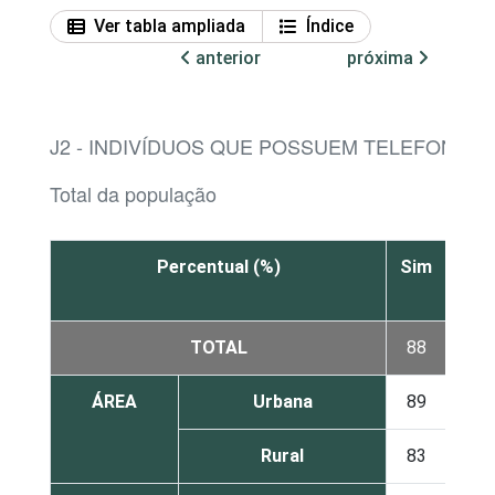
Ver tabla ampliada
Índice
anterior
próxima
J2 - INDIVÍDUOS QUE POSSUEM TELEFONE C
Total da população
Percentual (%)
Sim
Não
TOTAL
88
11
ÁREA
Urbana
89
10
Rural
83
17