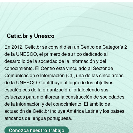
Mais de 3 SM até 5
95
4
SM
Mais de 5 SM até 10
85
15
SM
Cetic.br y Unesco
En 2012, Cetic.br se convirtió en un Centro de Categoría 2
Mais de 10 SM
99
0
de la UNESCO, el primero de su tipo dedicado al
desarrollo de la sociedad de la información y del
Não tem renda
78
22
conocimiento. El Centro está vinculado al Sector de
Comunicación e Información (CI), una de las cinco áreas
Não sabe
84
16
de la UNESCO. Contribuye al logro de los objetivos
estratégicos de la organización, fortaleciendo sus
Não respondeu
88
10
esfuerzos para monitorear la construcción de sociedades
de la información y del conocimiento. El ámbito de
CLASSE
A
98
2
actuación de Cetic.br incluye América Latina y los países
SOCIAL
africanos de lengua portuguesa.
B
95
4
Conozca nuestro trabajo