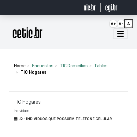
Ir para o conteúdo
A+
A-
A
Página inicial
Home
Encuestas
TIC Domicílios
Tablas
TIC Hogares
TIC Hogares
Indivíduos
J2 - INDIVÍDUOS QUE POSSUEM TELEFONE CELULAR