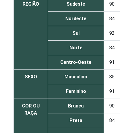
REGIÃO
Sudeste
90
10
Nordeste
84
14
Sul
92
7
Norte
84
16
Centro-Oeste
91
9
SEXO
Masculino
85
14
Feminino
91
9
COR OU
Branca
90
9
RAÇA
Preta
84
15