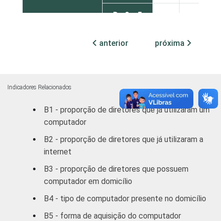
De 3 a 5
86
14
SM
anterior
próxima
Mais de 5
93
6
SM
REGIÃO
Norte /
Indicadores Relacionados
Centro
82
18
B1 - proporção de diretores que já utilizaram um
Oeste
computador
Nordeste
78
21
B2 - proporção de diretores que já utilizaram a
internet
Sudeste
93
7
B3 - proporção de diretores que possuem
computador em domicílio
Sul
95
5
B4 - tipo de computador presente no domicílio
DEPENDÊNCIA
Municipal
84
15
B5 - forma de aquisição do computador
ADMINISTRATIVA