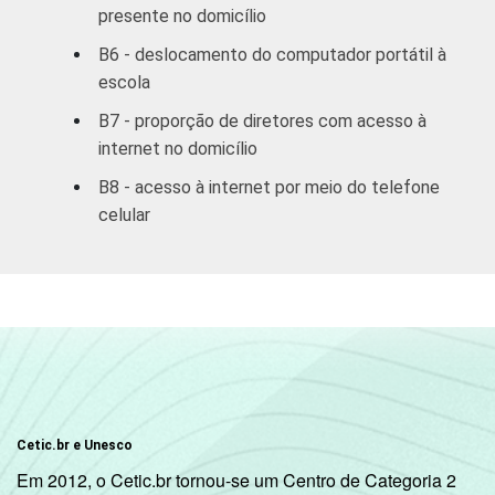
presente no domicílio
Estadual
90
10
B6 - deslocamento do computador portátil à
COMPUTADOR
Tem
escola
88
11
INSTALADO NO
B7 - proporção de diretores com acesso à
LABORATÓRIO DE
Não tem
internet no domicílio
81
19
INFORMÁTICA
B8 - acesso à internet por meio do telefone
INTERNET
Tem
celular
88
11
INSTALADA NO
LABORATÓRIO DE
Não tem
83
17
INFORMÁTICA
1
Base: 497 diretores.
Fonte: NIC.br - set/dez 2010
Cetic.br e Unesco
Em 2012, o Cetic.br tornou-se um Centro de Categoria 2