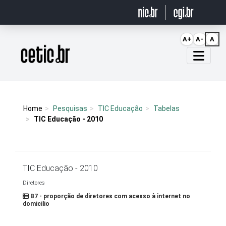
Ir para o conteúdo
A+
A-
A
Página inicial
Home
Pesquisas
TIC Educação
Tabelas
TIC Educação - 2010
TIC Educação - 2010
Diretores
B7 - proporção de diretores com acesso à internet no
domicílio