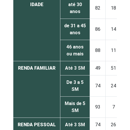
IDADE
até 30
82
18
anos
de 31 a 45
86
14
anos
46 anos
88
11
ou mais
RENDA FAMILIAR
Até 3 SM
49
51
De 3 a 5
74
24
SM
Mais de 5
93
7
SM
RENDA PESSOAL
Até 3 SM
74
26