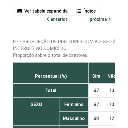
Ver tabela expandida
Índice
anterior
próxima
B7 - PROPORÇÃO DE DIRETORES COM ACESSO À
INTERNET NO DOMICÍLIO
1
Proporção sobre o total de diretores
N
Percentual (%)
Sim
Não
s
Total
87
13
SEXO
Feminino
87
13
Masculino
88
12