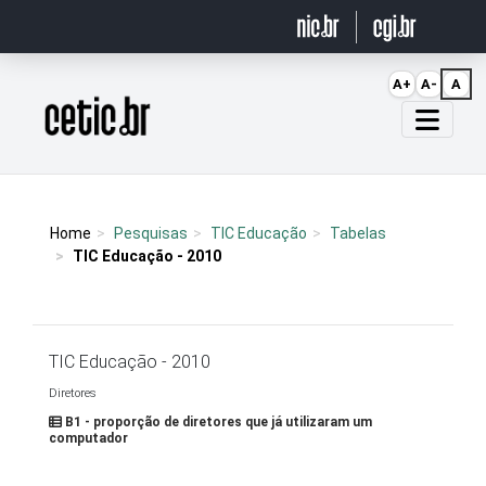
Ir para o conteúdo
A+
A-
A
Página inicial
Home
Pesquisas
TIC Educação
Tabelas
TIC Educação - 2010
TIC Educação - 2010
Diretores
B1 - proporção de diretores que já utilizaram um
computador