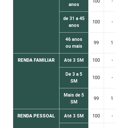
100
-
anos
de 31 a 45
100
-
anos
46 anos
99
1
ou mais
RENDA FAMILIAR
Até 3 SM
100
-
De 3 a 5
100
-
SM
Mais de 5
99
1
SM
RENDA PESSOAL
Até 3 SM
100
-