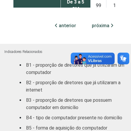
De 3 a 5
99
1
SM
Mais de 5
anterior
próxima
100
-
SM
REGIÃO
Norte /
Centro
100
-
Indicadores Relacionados
Oeste
B1 - proporção de diretores que já utilizaram um
computador
Nordeste
99
1
B2 - proporção de diretores que já utilizaram a
Sudeste
99
1
internet
B3 - proporção de diretores que possuem
Sul
100
-
computador em domicílio
DEPENDÊNCIA
Municipal
100
-
B4 - tipo de computador presente no domicílio
ADMINISTRATIVA
B5 - forma de aquisição do computador
Estadual
100
-