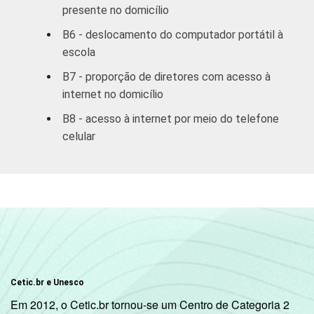
presente no domicílio
COMPUTADOR
Tem
B6 - deslocamento do computador portátil à
99
1
INSTALADO NO
escola
LABORATÓRIO DE
Não tem
B7 - proporção de diretores com acesso à
100
-
INFORMÁTICA
internet no domicílio
INTERNET
Tem
B8 - acesso à internet por meio do telefone
99
1
INSTALADA NO
celular
LABORATÓRIO DE
Não tem
100
-
INFORMÁTICA
1
Base: 497 diretores.
Fonte: NIC.br - set/dez 2010
Cetic.br e Unesco
Em 2012, o Cetic.br tornou-se um Centro de Categoria 2