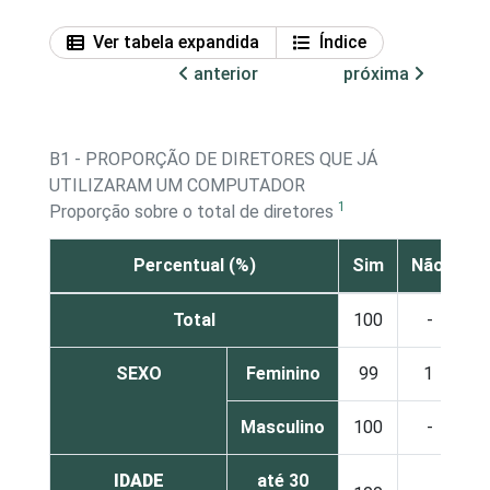
Ver tabela expandida
Índice
anterior
próxima
B1 - PROPORÇÃO DE DIRETORES QUE JÁ
UTILIZARAM UM COMPUTADOR
1
Proporção sobre o total de diretores
Percentual (%)
Sim
Não
Total
100
-
SEXO
Feminino
99
1
Masculino
100
-
IDADE
até 30