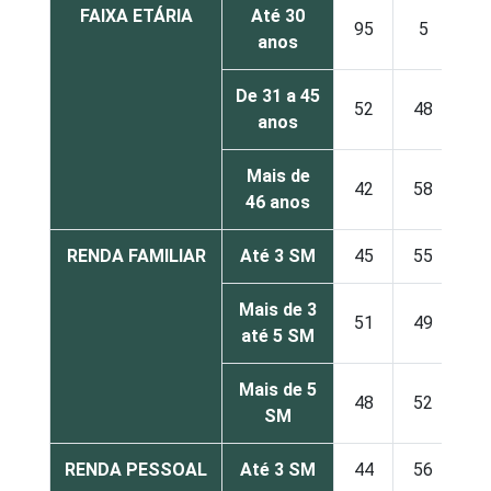
FAIXA ETÁRIA
Até 30
95
5
anos
De 31 a 45
52
48
anos
Mais de
42
58
46 anos
RENDA FAMILIAR
Até 3 SM
45
55
Mais de 3
51
49
até 5 SM
Mais de 5
48
52
SM
RENDA PESSOAL
Até 3 SM
44
56