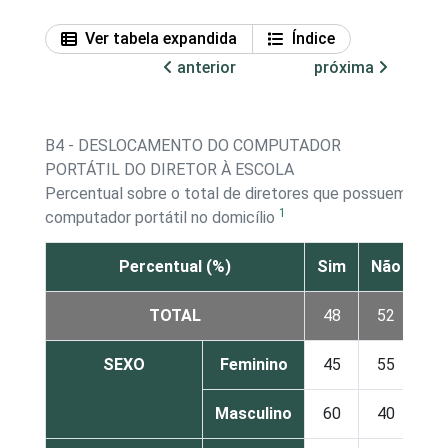
Ver tabela expandida
Índice
anterior
próxima
B4 - DESLOCAMENTO DO COMPUTADOR
PORTÁTIL DO DIRETOR À ESCOLA
Percentual sobre o total de diretores que possuem
1
computador portátil no domicílio
Percentual (%)
Sim
Não
TOTAL
48
52
SEXO
Feminino
45
55
Masculino
60
40