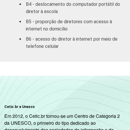
B4 - deslocamento do computador portátil do
diretor à escola
Pública
44
56
Estadual
B5 - proporção de diretores com acesso à
internet no domicílio
Total
B6 - acesso do diretor à internet por meio de
&#151;
47
53
telefone celular
Públicas
Particular
52
48
COMPUTADOR
Tem
49
51
INSTALADO NO
LABORATÓRIO
Não tem
46
54
DE INFORMÁTICA
Cetic.br e Unesco
INTERNET
Tem
48
52
Em 2012, o Cetic.br tornou-se um Centro de Categoria 2
INSTALADA NO
da UNESCO, o primeiro do tipo dedicado ao
LABORATÓRIO
Não tem
desenvolvimento das sociedades da informação e do