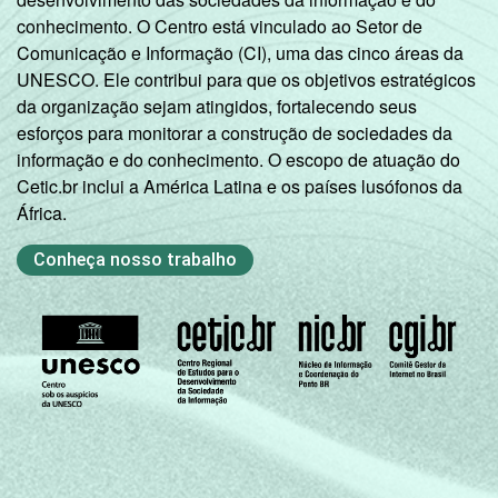
49
51
DE INFORMÁTICA
conhecimento. O Centro está vinculado ao Setor de
Comunicação e Informação (CI), uma das cinco áreas da
1
Base: 459 diretores que possuem
UNESCO. Ele contribui para que os objetivos estratégicos
computador portátil no domicílio.
da organização sejam atingidos, fortalecendo seus
Fonte: NIC.br - out/dez 2011
esforços para monitorar a construção de sociedades da
informação e do conhecimento. O escopo de atuação do
Cetic.br inclui a América Latina e os países lusófonos da
África.
Conheça nosso trabalho