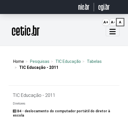
Ir para o conteúdo
A+
A-
A
Página inicial
Home
Pesquisas
TIC Educação
Tabelas
TIC Educação - 2011
TIC Educação - 2011
Diretores
B4 - deslocamento do computador portátil do diretor à
escola