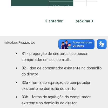
Mais de 3
51
49
até 5 SM
anterior
próxima
Mais de 5
48
52
SM
REGIÃO
Norte /
Indicadores Relacionados
Centro-
63
37
B1 - proporção de diretores que possui
Oeste
computador em seu domicílio
Nordeste
49
51
B2 - tipo de computador existente no domícilio
do diretor
Sudeste
45
55
B3a - forma de aquisição do computador
existente no domicílio do diretor
Sul
40
60
B3b - forma de aquisição do computador
DEPENDÊNCIA
Pública
existente no domicílio do diretor
49
51
ADMINISTRATIVA
Municipal