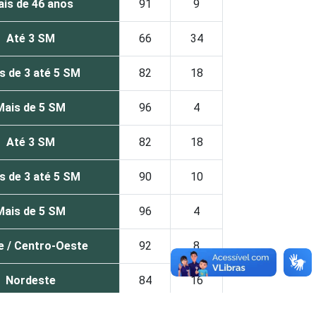
is de 46 anos
91
9
Até 3 SM
66
34
s de 3 até 5 SM
82
18
Mais de 5 SM
96
4
Até 3 SM
82
18
s de 3 até 5 SM
90
10
Mais de 5 SM
96
4
e / Centro-Oeste
92
8
Nordeste
84
16
Sudeste
96
4