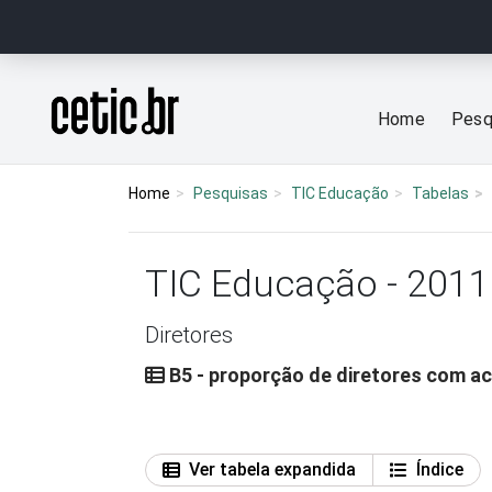
Ir para o conteúdo
Página inicial
Home
Pesq
Home
Pesquisas
TIC Educação
Tabelas
TIC Educação - 2011
Diretores
B5 - proporção de diretores com ac
Ver tabela expandida
Índice