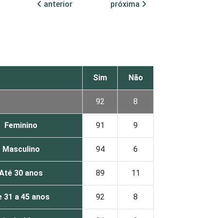
anterior
próxima
Sim
Não
92
8
Feminino
91
9
Masculino
94
6
Até 30 anos
89
11
 31 a 45 anos
92
8