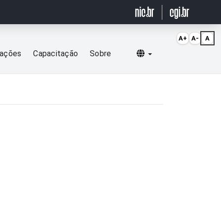
A+
A-
A
Selecionar idioma
cações
Capacitação
Sobre