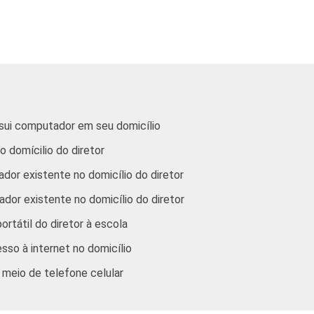
A ADMINISTRATIVA
Pú
Pú
ssui computador em seu domicílio
Tota
 domícilio do diretor
dor existente no domicílio do diretor
dor existente no domicílio do diretor
O LABORATÓRIO DE INFORMÁTICA
tátil do diretor à escola
sso à internet no domicílio
r meio de telefone celular
 LABORATÓRIO DE INFORMÁTICA