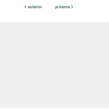
anterior
próxima
Sul
96
4
blica Municipal
87
13
blica Estadual
95
5
l &#151; Públicas
91
9
Particular
95
5
Tem
92
8
Não tem
88
12
Tem
93
7
Não tem
86
14