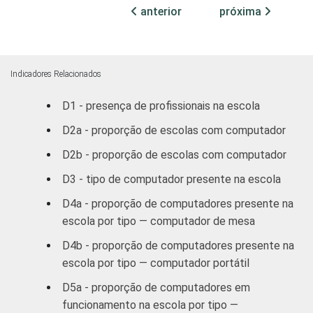
LABORATÓRIO
anterior
próxima
Não
100
DE INFORMÁTICA
INTERNET
Sim
56
INSTALADA NO
Indicadores Relacionados
LABORATÓRIO
Não
50
DE INFORMÁTICA
D1 - presença de profissionais na escola
D2a - proporção de escolas com computador
1
Base: 534 escolas que possuem
D2b - proporção de escolas com computador
computador instalado no laboratório de
informática. Respostas múltiplas e
D3 - tipo de computador presente na escola
estimuladas.
D4a - proporção de computadores presente na
2
Base: 305 escolas que possuem
escola por tipo — computador de mesa
computador instalado na biblioteca ou sala
de estudos para os alunos. Respostas
D4b - proporção de computadores presente na
múltiplas e estimuladas.
escola por tipo — computador portátil
3
Base: 53 escolas que possuem computador
D5a - proporção de computadores em
instalado na sala de aula. Respostas
funcionamento na escola por tipo —
múltiplas e estimuladas.