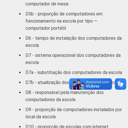
computador de mesa
4
Base: 385 escolas que possuem
computador instalado na sala dos
D5b - proporção de computadores em
professores ou sala de reunião. Respostas
funcionamento na escola por tipo —
múltiplas e estimuladas.
computador portátil
5
Base: 571 escolas que possuem
D6 - tempo de instalação dos computadores da
computador instalado na sala do
escola
coordenador pedagógico ou diretor.
Respostas múltiplas e estimuladas.
D7 - sistema operacional dos computadores da
6
Base: 248 escolas que possuem
escola
computador instalado em outros locais da
D7a - substituição dos computadores da escola
escola. Respostas múltiplas e estimuladas.
Fonte: NIC.br - out/dez 2011
D7b - atualização dos computadores da escola
D8 - responsável pela manutenção dos
computadores da escola
D9 - proporção de computadores instalados por
local da escola
D10 - proporção de escolas com internet