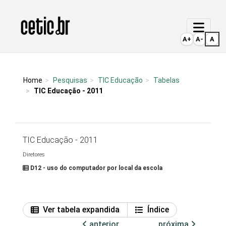
Ir para o conteúdo
Página inicial
A+
A-
A
Home
Pesquisas
TIC Educação
Tabelas
TIC Educação - 2011
TIC Educação - 2011
Diretores
D12 - uso do computador por local da escola
Ver tabela expandida
Índice
anterior
próxima