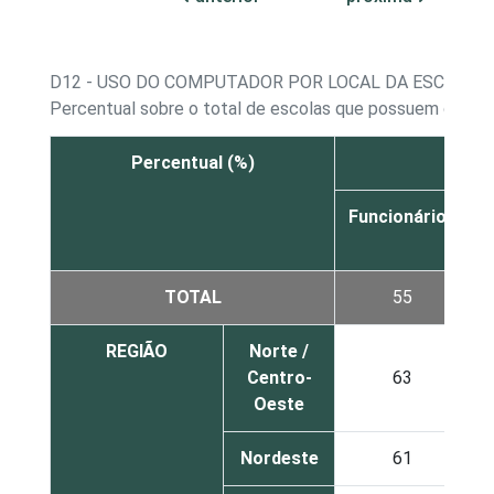
D12 - USO DO COMPUTADOR POR LOCAL DA ESCOLA
Percentual sobre o total de escolas que possuem computa
Percentual (%)
Funcionários
P
TOTAL
55
REGIÃO
Norte /
Centro-
63
Oeste
Nordeste
61