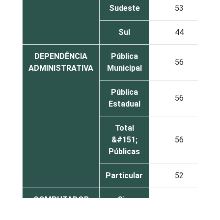
Sudeste
53
Sul
44
DEPENDÊNCIA
Pública
56
ADMINISTRATIVA
Municipal
Pública
56
Estadual
Total
&#151;
56
Públicas
Particular
52
COMPUTADOR
Sim
55
INSTALADO NO