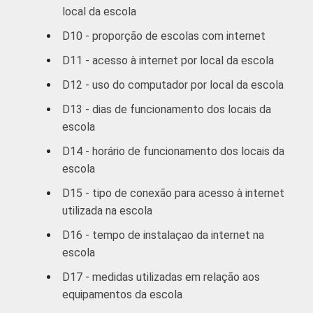
local da escola
D10 - proporção de escolas com internet
D11 - acesso à internet por local da escola
D12 - uso do computador por local da escola
D13 - dias de funcionamento dos locais da
escola
D14 - horário de funcionamento dos locais da
escola
D15 - tipo de conexão para acesso à internet
utilizada na escola
D16 - tempo de instalaçao da internet na
escola
D17 - medidas utilizadas em relação aos
equipamentos da escola