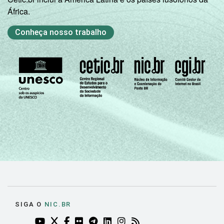
África.
Conheça nosso trabalho
SIGA O
NIC.BR
YOUTUBE DO NIC.BR (ABRE EM NOVA ABA)
TWITTER DO NIC.BR (ABRE EM NOVA ABA)
FACEBOOK DO NIC.BR (ABRE EM NOVA AB
FLICKR DO NIC.BR (ABRE EM NOVA AB
TELEGRAM DO NIC.BR (ABRE EM N
LINKEDIN DO NIC.BR (ABRE EM
INSTAGRAM DO NIC.BR (AB
RSS DO NIC.BR (ABRE 