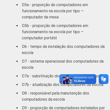
D5a - proporção de computadores em
funcionamento na escola por tipo —
computador de mesa
D5b - proporção de computadores em
funcionamento na escola por tipo —
computador portátil
D6 - tempo de instalação dos computadores da
escola
D7 - sistema operacional dos computadores da
escola
D7a - substituição dos computadores da escola
D7b - atualização dos computadores da escola
D8 - responsável pela manutenção dos
computadores da escola
D9 - proporção de computadores instalados por