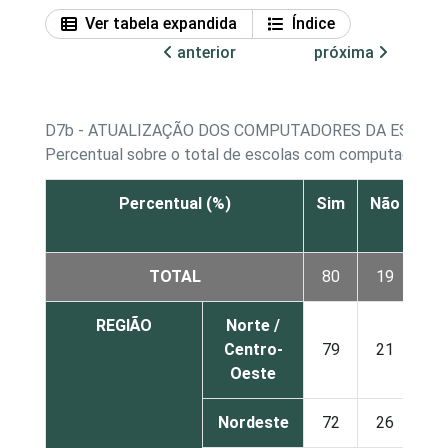
Ver tabela expandida
Índice
anterior
próxima
D7b - ATUALIZAÇÃO DOS COMPUTADORES DA ESCOL
1
Percentual sobre o total de escolas com computador
Percentual (%)
Sim
Não
Nã
sa
TOTAL
80
19
1
REGIÃO
Norte /
Centro-
79
21
0
Oeste
Nordeste
72
26
1