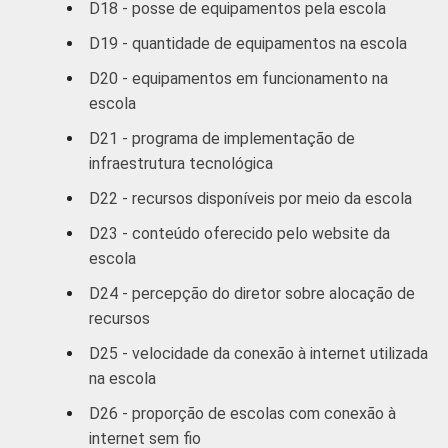
D18 - posse de equipamentos pela escola
D19 - quantidade de equipamentos na escola
D20 - equipamentos em funcionamento na
escola
D21 - programa de implementação de
infraestrutura tecnológica
D22 - recursos disponíveis por meio da escola
D23 - conteúdo oferecido pelo website da
escola
D24 - percepção do diretor sobre alocação de
recursos
D25 - velocidade da conexão à internet utilizada
na escola
D26 - proporção de escolas com conexão à
internet sem fio