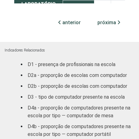
LABORATÓRIO
Não
67
32
2
DE INFORMÁTICA
anterior
próxima
INTERNET
Sim
85
14
1
INSTALADA NO
LABORATÓRIO
Não
64
35
1
DE INFORMÁTICA
Indicadores Relacionados
D1 - presença de profissionais na escola
1
Base: 639 escolas que possuem
computador.
D2a - proporção de escolas com computador
Fonte: NIC.br - out/dez 2011
D2b - proporção de escolas com computador
D3 - tipo de computador presente na escola
D4a - proporção de computadores presente na
escola por tipo — computador de mesa
D4b - proporção de computadores presente na
escola por tipo — computador portátil