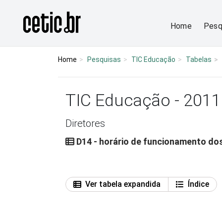
Ir para o conteúdo
Página inicial
Home
Pesq
Home
Pesquisas
TIC Educação
Tabelas
TIC Educação - 2011
Diretores
D14 - horário de funcionamento dos
Ver tabela expandida
Índice