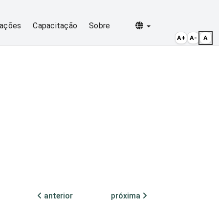
Selecionar idioma
cações
Capacitação
Sobre
A+
A-
A
anterior
próxima