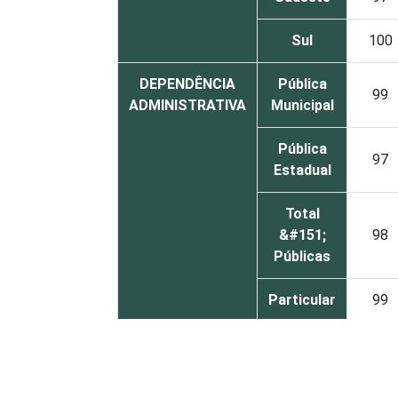
Sul
100
DEPENDÊNCIA
Pública
99
ADMINISTRATIVA
Municipal
Pública
97
Estadual
Total
&#151;
98
Públicas
Particular
99
COMPUTADOR
Sim
98
INSTALADO NO
LABORATÓRIO
Não