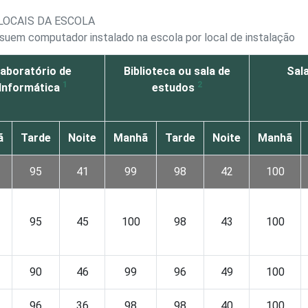
LOCAIS DA ESCOLA
suem computador instalado na escola por local de instalação
aboratório de
Biblioteca ou sala de
Sal
1
2
Informática
estudos
ã
Tarde
Noite
Manhã
Tarde
Noite
Manhã
95
41
99
98
42
100
95
45
100
98
43
100
90
46
99
96
49
100
96
36
98
98
40
100