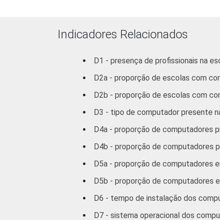
100
DE INFORMÁTICA
INTERNET
Sim
98
Indicadores Relacionados
INSTALADA NO
LABORATÓRIO
Não
D1 - presença de profissionais na es
98
DE INFORMÁTICA
D2a - proporção de escolas com c
1
Base: 534 escolas que possuem comput
D2b - proporção de escolas com c
2
Base: 305 escolas que possuem comput
D3 - tipo de computador presente n
3
Base: 53 escolas que possuem computa
4
Base: 385 escolas que possuem comput
D4a - proporção de computadores p
5
Base: 571 escolas que possuem comput
D4b - proporção de computadores pr
6
Base: 248 escolas que possuem comput
Fonte: NIC.br - out/dez 2011
D5a - proporção de computadores e
D5b - proporção de computadores em
D6 - tempo de instalação dos comp
D7 - sistema operacional dos compu