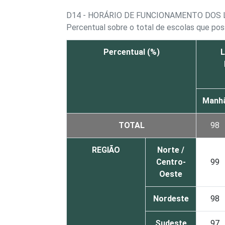
D14 - HORÁRIO DE FUNCIONAMENTO DOS 
Percentual sobre o total de escolas que pos
Percentual (%)
L
Manh
TOTAL
98
REGIÃO
Norte /
Centro-
99
Oeste
Nordeste
98
Sudeste
97