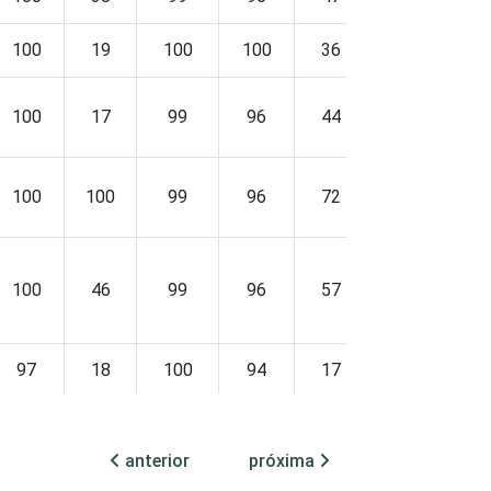
100
19
100
100
36
100
9
100
17
99
96
44
99
9
100
100
99
96
72
100
9
100
46
99
96
57
99
9
97
18
100
94
17
100
9
98
29
99
96
48
100
9
anterior
próxima