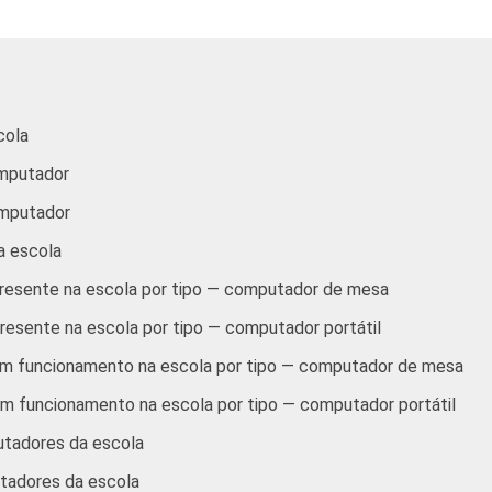
100
100
97
100
27
100
95
42
99
98
44
100
cola
91
36
98
96
32
100
omputador
ador instalado no laboratório de informática. Respostas múlti
omputador
ador instalado na biblioteca ou sala de estudos para os alunos
a escola
dor instalado na sala de aula. Respostas múltiplas e estimula
ador instalado na sala dos professores ou sala de reunião. Re
resente na escola por tipo — computador de mesa
ador instalado na sala do coordenador pedagógico ou diretor.
esente na escola por tipo — computador portátil
ador instalado em outros locais da escola. Respostas múltipl
m funcionamento na escola por tipo — computador de mesa
 funcionamento na escola por tipo — computador portátil
utadores da escola
tadores da escola