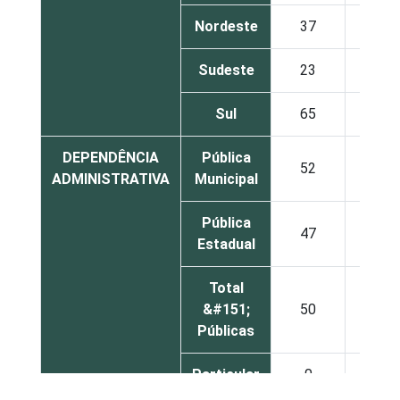
Nordeste
37
3
Sudeste
23
2
Sul
65
2
DEPENDÊNCIA
Pública
52
3
ADMINISTRATIVA
Municipal
Pública
47
3
Estadual
Total
&#151;
50
3
Públicas
Particular
0
0