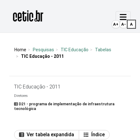
Ir para o conteúdo
Página inicial
A+
A-
A
Home
Pesquisas
TIC Educação
Tabelas
TIC Educação - 2011
TIC Educação - 2011
Diretores
D21 - programa de implementação de infraestrutura
tecnológica
Ver tabela expandida
Índice