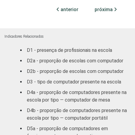
COMPUTADOR
Sim
40
2
anterior
próxima
INSTALADO NO
LABORATÓRIO
Não
19
1
DE INFORMÁTICA
Indicadores Relacionados
INTERNET
Sim
41
2
INSTALADA NO
D1 - presença de profissionais na escola
LABORATÓRIO
D2a - proporção de escolas com computador
Não
24
1
DE INFORMÁTICA
D2b - proporção de escolas com computador
1
Base: 640 escolas. Respostas múltiplas e
D3 - tipo de computador presente na escola
estimuladas com número máximo de três
D4a - proporção de computadores presente na
menções.
escola por tipo — computador de mesa
Fonte: NIC.br - out/dez 2011
D4b - proporção de computadores presente na
escola por tipo — computador portátil
D5a - proporção de computadores em