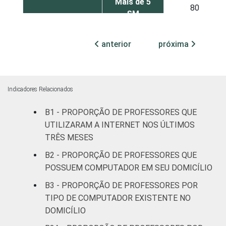
Mais de 5
80
SM
RENDA PESSOAL
Até 3 SM
73
anterior
próxima
Mais de 3
79
até 5 SM
Indicadores Relacionados
Mais de 5
79
B1 - PROPORÇÃO DE PROFESSORES QUE
SM
UTILIZARAM A INTERNET NOS ÚLTIMOS
REGIÃO
Norte
75
TRÊS MESES
B2 - PROPORÇÃO DE PROFESSORES QUE
Centro-
POSSUEM COMPUTADOR EM SEU DOMICÍLIO
72
Oeste
B3 - PROPORÇÃO DE PROFESSORES POR
TIPO DE COMPUTADOR EXISTENTE NO
Nordeste
76
DOMICÍLIO
Sudeste
81