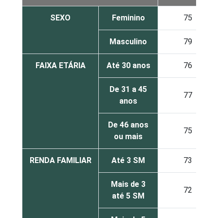
SEXO
Feminino
75
Masculino
79
FAIXA ETÁRIA
Até 30 anos
76
De 31 a 45
77
anos
De 46 anos
75
ou mais
RENDA FAMILIAR
Até 3 SM
73
Mais de 3
72
até 5 SM