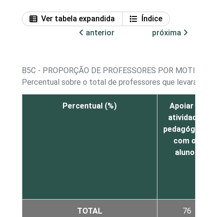
Ver tabela expandida
Índice
anterior
próxima
B5C - PROPORÇÃO DE PROFESSORES POR MOTIVOS P
Percentual sobre o total de professores que levaram o s
Percentual (%)
Apoiar as
atividades
pedagógicas
com os
alunos
TOTAL
76