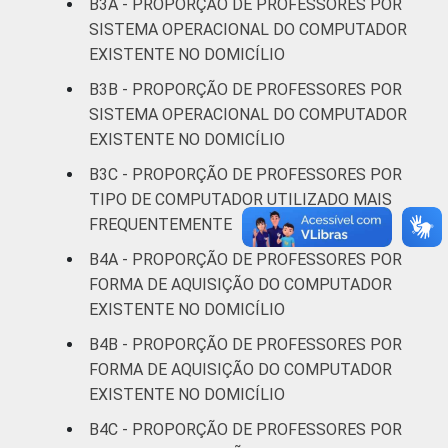
B3A - PROPORÇÃO DE PROFESSORES POR
SISTEMA OPERACIONAL DO COMPUTADOR
Sul
67
EXISTENTE NO DOMICÍLIO
B3B - PROPORÇÃO DE PROFESSORES POR
DEPENDÊNCIA
Pública
83
SISTEMA OPERACIONAL DO COMPUTADOR
ADMINISTRATIVA
Municipal
EXISTENTE NO DOMICÍLIO
Pública
B3C - PROPORÇÃO DE PROFESSORES POR
74
Estadual
TIPO DE COMPUTADOR UTILIZADO MAIS
FREQUENTEMENTE
Total —
77
B4A - PROPORÇÃO DE PROFESSORES POR
Públicas
FORMA DE AQUISIÇÃO DO COMPUTADOR
EXISTENTE NO DOMICÍLIO
Particular
75
B4B - PROPORÇÃO DE PROFESSORES POR
SÉRIE
4ª série / 5º
FORMA DE AQUISIÇÃO DO COMPUTADOR
ano do
EXISTENTE NO DOMICÍLIO
77
Ensino
B4C - PROPORÇÃO DE PROFESSORES POR
Fundamental