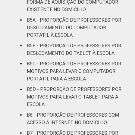
FORMA DE AQUISIÇÃO DO COMPUTADOR
EXISTENTE NO DOMICÍLIO
8ª série / 9º
ano do
B5A - PROPORÇÃO DE PROFESSORES POR
78
Ensino
DESLOCAMENTO DO COMPUTADOR
Fundamental
PORTÁTIL À ESCOLA
B5B - PROPORÇÃO DE PROFESSORES POR
2º ano do
DESLOCAMENTO DO TABLET À ESCOLA
Ensino
74
Médio
B5C - PROPORÇÃO DE PROFESSORES POR
MOTIVOS PARA LEVAR O COMPUTADOR
¹ Base: 813 professores que levaram o seu
PORTÁTIL PARA A ESCOLA
computador portátil para a escola.
B5D - PROPORÇÃO DE PROFESSORES POR
Respostas estimuladas e rodiziadas. Cada
MOTIVOS PARA LEVAR O TABLET PARA A
item apresentado se refere apenas aos
ESCOLA
resultados da alternativa "sim". Dados
coletados entre setembro e dezembro de
B6 - PROPORÇÃO DE PROFESSORES COM
2013.
ACESSO À INTERNET NO DOMICÍLIO
Fonte: NIC.br - set 2013 / dez 2013
B7 - PROPORÇÃO DE PROFESSORES POR