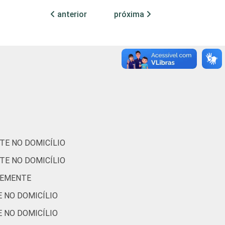
anterior
próxima
99
1
0
99
1
0
95
5
0
96
4
0
96
4
0
TE NO DOMICÍLIO
98
2
0
TE NO DOMICÍLIO
96
4
0
TEMENTE
 NO DOMICÍLIO
97
3
0
 NO DOMICÍLIO
95
5
0