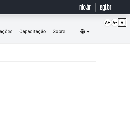
A+
A-
A
Selecionar idioma
cações
Capacitação
Sobre