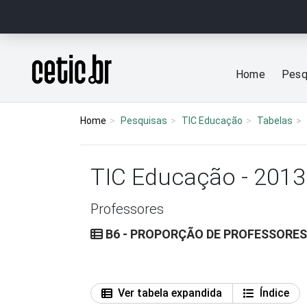
Ir para o conteúdo
Página inicial
Home
Pesq
Home
Pesquisas
TIC Educação
Tabelas
TIC Educação - 2013
Professores
B6 - PROPORÇÃO DE PROFESSORES
Ver tabela expandida
Índice