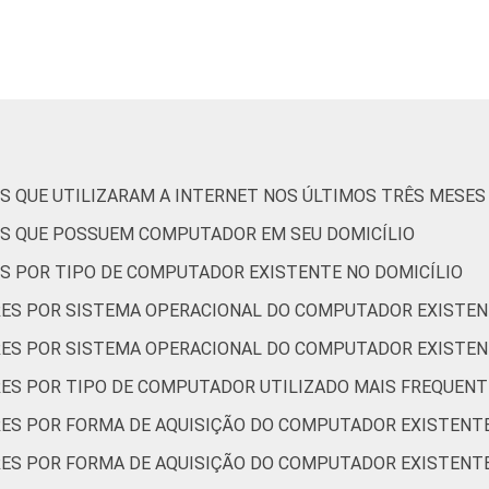
Sudeste
Sul
Pública Municipal
S QUE UTILIZARAM A INTERNET NOS ÚLTIMOS TRÊS MESES
Pública Estadual
ES QUE POSSUEM COMPUTADOR EM SEU DOMICÍLIO
Total — Públicas
S POR TIPO DE COMPUTADOR EXISTENTE NO DOMICÍLIO
ES POR SISTEMA OPERACIONAL DO COMPUTADOR EXISTEN
Particular
ES POR SISTEMA OPERACIONAL DO COMPUTADOR EXISTEN
4ª série / 5º ano do Ensino Fundamental
RES POR TIPO DE COMPUTADOR UTILIZADO MAIS FREQUEN
ES POR FORMA DE AQUISIÇÃO DO COMPUTADOR EXISTENTE
8ª série / 9º ano do Ensino Fundamental
ES POR FORMA DE AQUISIÇÃO DO COMPUTADOR EXISTENTE
2º ano do Ensino Médio