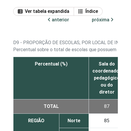
Ver tabela expandida
Índice
anterior
próxima
D9 - PROPORÇÃO DE ESCOLAS, POR LOCAL DE INST
Percentual sobre o total de escolas que possuem comp
Percentual (%)
Sala do
L
coordenador
pedagógico
ou do
diretor
TOTAL
87
REGIÃO
Norte
85