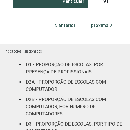
Particular
91
1
Base: 903 escolas que possuem
computador. Respostas estimuladas. Cada
anterior
próxima
item apresentado se refere apenas aos
resultados da alternativa "sim". Dados
coletados entre setembro de 2014 e março
de 2015.
Indicadores Relacionados
Fonte: NIC.br - set 2014 / mar 2015
D1 - PROPORÇÃO DE ESCOLAS, POR
PRESENÇA DE PROFISSIONAIS
D2A - PROPORÇÃO DE ESCOLAS COM
COMPUTADOR
D2B - PROPORÇÃO DE ESCOLAS COM
COMPUTADOR, POR NÚMERO DE
COMPUTADORES
D3 - PROPORÇÃO DE ESCOLAS, POR TIPO DE