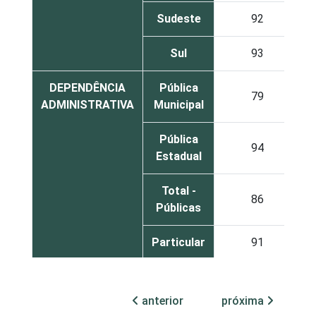
Sudeste
92
Sul
93
DEPENDÊNCIA
Pública
79
ADMINISTRATIVA
Municipal
Pública
94
Estadual
Total -
86
Públicas
Particular
91
1
Base: 903 escolas que possuem
computador. Respostas estimuladas. Cada
anterior
próxima
item apresentado se refere apenas aos