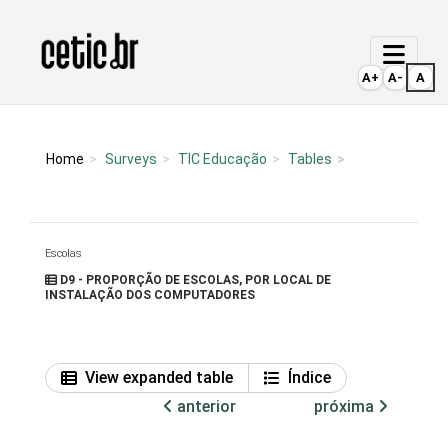
Ir para o conteúdo
Página inicial
A+
A-
A
Home
Surveys
TIC Educação
Tables
Escolas
D9 - PROPORÇÃO DE ESCOLAS, POR LOCAL DE
INSTALAÇÃO DOS COMPUTADORES
View expanded table
Índice
anterior
próxima