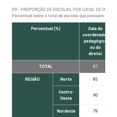
D9 - PROPORÇÃO DE ESCOLAS, POR LOCAL DE INST
Percentual sobre o total de escolas que possuem comp
Percentual (%)
Sala do
L
coordenador
pedagógico
ou do
diretor
TOTAL
87
REGIÃO
Norte
85
Centro-
90
Oeste
Nordeste
79