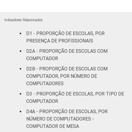
resultados da alternativa "sim". Dados
coletados entre setembro de 2014 e março
de 2015.
Indicadores Relacionados
Fonte: NIC.br - set 2014 / mar 2015
D1 - PROPORÇÃO DE ESCOLAS, POR
PRESENÇA DE PROFISSIONAIS
D2A - PROPORÇÃO DE ESCOLAS COM
COMPUTADOR
D2B - PROPORÇÃO DE ESCOLAS COM
COMPUTADOR, POR NÚMERO DE
COMPUTADORES
D3 - PROPORÇÃO DE ESCOLAS, POR TIPO DE
COMPUTADOR
D4A - PROPORÇÃO DE ESCOLAS, POR
NÚMERO DE COMPUTADORES -
COMPUTADOR DE MESA