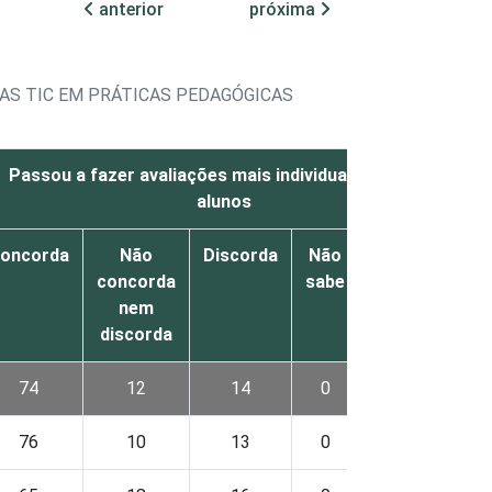
anterior
próxima
AS TIC EM PRÁTICAS PEDAGÓGICAS
Passou a fazer avaliações mais individualizadas dos
alunos
oncorda
Não
Discorda
Não
Não
concorda
sabe
respondeu
nem
discorda
74
12
14
0
0
76
10
13
0
0