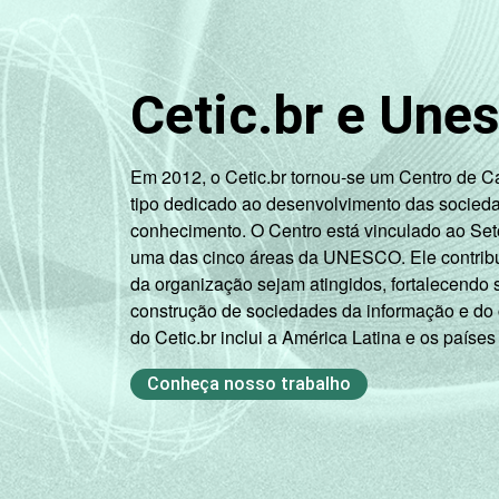
Pública
Estadual
Cetic.br e Une
Total -
Públicas
Em 2012, o Cetic.br tornou-se um Centro de 
tipo dedicado ao desenvolvimento das socied
Particular
conhecimento. O Centro está vinculado ao Set
uma das cinco áreas da UNESCO. Ele contribui
DISCIPLINA QUE
Língua
da organização sejam atingidos, fortalecendo 
LECIONA
Portuguesa
construção de sociedades da informação e do
do Cetic.br inclui a América Latina e os países
Múltiplas
disciplinas
Conheça nosso trabalho
(anos iniciais
do Ensino
Fundamental)