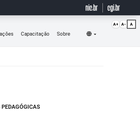
A+
A-
A
Selecionar idioma
cações
Capacitação
Sobre
S PEDAGÓGICAS