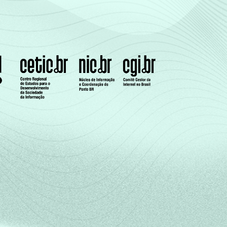
71
12
17
0
0
73
12
15
0
0
76
12
11
0
0
73
12
15
0
0
83
8
9
0
0