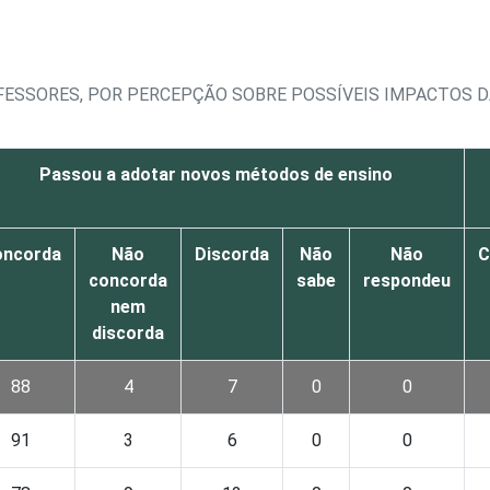
FESSORES, POR PERCEPÇÃO SOBRE POSSÍVEIS IMPACTOS D
Passou a adotar novos métodos de ensino
oncorda
Não
Discorda
Não
Não
C
concorda
sabe
respondeu
nem
discorda
88
4
7
0
0
91
3
6
0
0