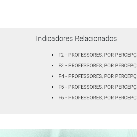
Mais de 3 até
5 SM
Mais de 5 SM
Indicadores Relacionados
REGIÃO
Norte
F2 - PROFESSORES, POR PERCEPÇ
Centro-
F3 - PROFESSORES, POR PERCEP
Oeste
F4 - PROFESSORES, POR PERCEPÇ
Nordeste
F5 - PROFESSORES, POR PERCEP
Sudeste
F6 - PROFESSORES, POR PERCEP
Sul
DEPENDÊNCIA
Pública
ADMINISTRATIVA
Municipal