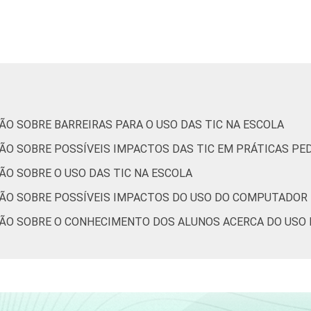
89
4
6
0
0
82
6
12
0
0
87
7
6
1
0
ÃO SOBRE BARREIRAS PARA O USO DAS TIC NA ESCOLA
90
3
7
0
0
ÇÃO SOBRE POSSÍVEIS IMPACTOS DAS TIC EM PRÁTICAS PE
ÃO SOBRE O USO DAS TIC NA ESCOLA
89
3
8
0
0
ÇÃO SOBRE POSSÍVEIS IMPACTOS DO USO DO COMPUTADOR 
87
6
7
0
0
ÇÃO SOBRE O CONHECIMENTO DOS ALUNOS ACERCA DO USO
91
3
6
0
0
90
3
7
0
0