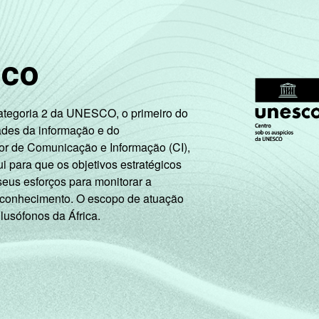
85
6
9
0
0
sco
87
5
8
0
0
Categoria 2 da UNESCO, o primeiro do
ades da informação e do
92
3
5
0
0
or de Comunicação e Informação (CI),
 para que os objetivos estratégicos
90
3
7
0
0
seus esforços para monitorar a
 conhecimento. O escopo de atuação
 lusófonos da África.
92
1
7
0
0