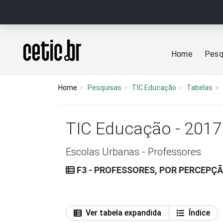
Ir para o conteúdo
Página inicial
Home
Pesq
Home
Pesquisas
TIC Educação
Tabelas
TIC Educação - 2017
Escolas Urbanas - Professores
F3 - PROFESSORES, POR PERCEPÇÃ
Ver tabela expandida
Índice