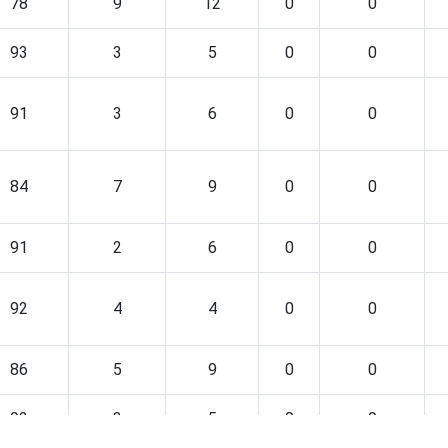
78
9
12
0
0
93
3
5
0
0
91
3
6
0
0
84
7
9
0
0
91
2
6
0
0
92
4
4
0
0
86
5
9
0
0
92
3
5
0
0