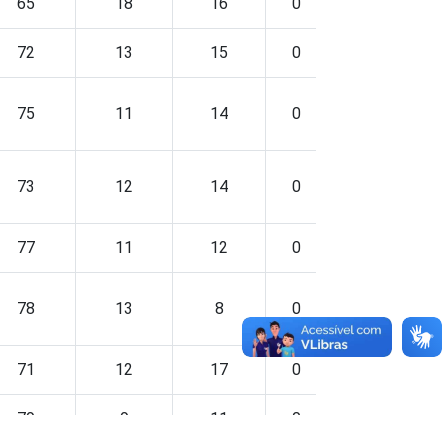
65
18
16
0
0
72
13
15
0
0
75
11
14
0
0
73
12
14
0
0
77
11
12
0
0
78
13
8
0
0
71
12
17
0
0
79
9
11
0
0