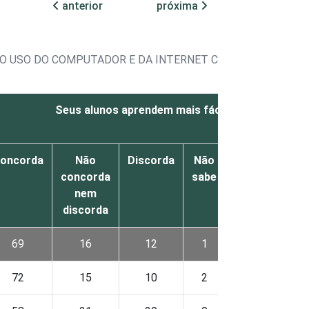
anterior
próxima
DO USO DO COMPUTADOR E DA INTERNET COM OS ALUNOS
Seus alunos aprendem mais fácil
oncorda
Não
Discorda
Não
Não
concorda
sabe
respondeu
nem
discorda
69
16
12
1
1
72
15
10
2
2