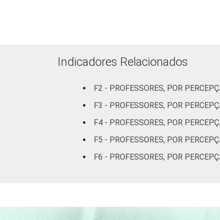
Mais de 3 até
5 SM
Mais de 5 SM
Indicadores Relacionados
REGIÃO
Norte
F2 - PROFESSORES, POR PERCEPÇ
Centro-
F3 - PROFESSORES, POR PERCEP
Oeste
F4 - PROFESSORES, POR PERCEPÇ
Nordeste
F5 - PROFESSORES, POR PERCEP
Sudeste
F6 - PROFESSORES, POR PERCEP
Sul
DEPENDÊNCIA
Pública
ADMINISTRATIVA
Municipal