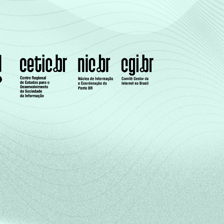
62
22
14
1
1
67
18
13
1
2
78
11
9
2
1
68
17
12
2
1
76
9
10
2
3