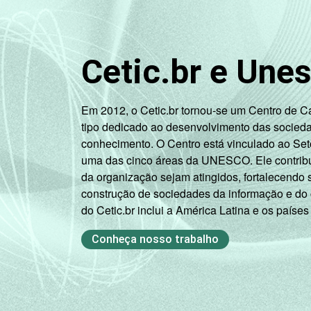
Pública
Estadual
Cetic.br e Une
Total -
Públicas
Em 2012, o Cetic.br tornou-se um Centro de 
tipo dedicado ao desenvolvimento das socied
Particular
conhecimento. O Centro está vinculado ao Set
uma das cinco áreas da UNESCO. Ele contribui
DISCIPLINA QUE
Língua
da organização sejam atingidos, fortalecendo 
LECIONA
Portuguesa
construção de sociedades da informação e do
do Cetic.br inclui a América Latina e os países
Múltiplas
disciplinas
Conheça nosso trabalho
(anos iniciais
do Ensino
Fundamental)