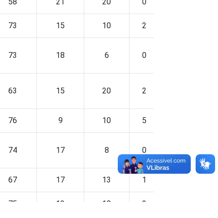
58
21
20
0
0
73
15
10
2
0
73
18
6
0
2
63
15
20
2
1
76
9
10
5
0
74
17
8
0
1
67
17
13
1
2
75
13
10
2
1