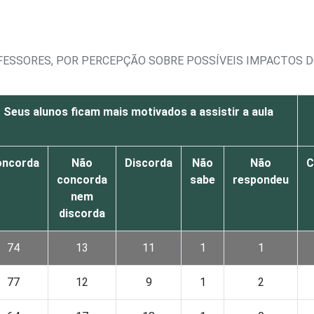
OFESSORES, POR PERCEPÇÃO SOBRE POSSÍVEIS IMPACTOS 
Seus alunos ficam mais motivados a assistir a aula
oncorda
Não
Discorda
Não
Não
C
concorda
sabe
respondeu
nem
discorda
74
13
11
1
1
77
12
9
1
2