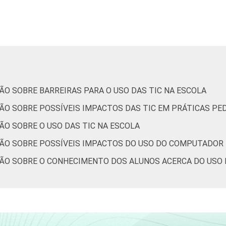
76
11
10
1
3
67
14
18
1
0
77
11
12
0
0
ÃO SOBRE BARREIRAS PARA O USO DAS TIC NA ESCOLA
79
10
10
1
0
ÇÃO SOBRE POSSÍVEIS IMPACTOS DAS TIC EM PRÁTICAS PE
ÃO SOBRE O USO DAS TIC NA ESCOLA
77
11
8
0
4
ÇÃO SOBRE POSSÍVEIS IMPACTOS DO USO DO COMPUTADOR 
71
14
14
1
0
ÇÃO SOBRE O CONHECIMENTO DOS ALUNOS ACERCA DO USO
78
14
6
1
0
75
12
10
0
2