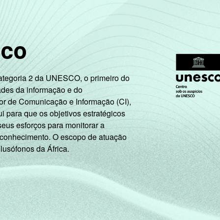
69
15
15
1
1
sco
72
14
12
1
2
Categoria 2 da UNESCO, o primeiro do
ades da informação e do
85
9
5
1
1
or de Comunicação e Informação (CI),
 para que os objetivos estratégicos
73
15
11
1
1
seus esforços para monitorar a
 conhecimento. O escopo de atuação
 lusófonos da África.
82
8
7
0
3