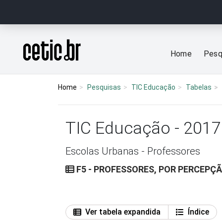
Ir para o conteúdo
Página inicial
Home
Pesq
Home
Pesquisas
TIC Educação
Tabelas
TIC Educação - 2017
Escolas Urbanas - Professores
F5 - PROFESSORES, POR PERCEPÇ
Ver tabela expandida
Índice