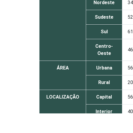
Nordeste
34
Sudeste
52
Sul
61
Centro-
46
Oeste
ÁREA
Urbana
56
Rural
20
LOCALIZAÇÃO
Capital
56
Interior
40
DEPENDÊNCIA
Municipal
31