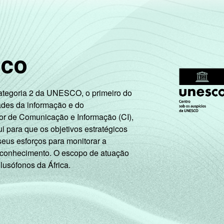
18
0
0
35
41
24
sco
20
0
0
17
40
43
Categoria 2 da UNESCO, o primeiro do
ades da informação e do
5
0
0
70
20
11
or de Comunicação e Informação (CI),
 para que os objetivos estratégicos
seus esforços para monitorar a
16
0
1
51
30
18
 conhecimento. O escopo de atuação
 lusófonos da África.
19
0
0
43
35
23
16
0
0
31
34
35