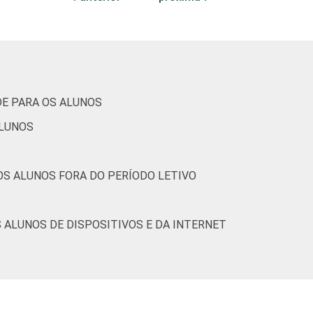
-
0
18
61
21
1
0
-
0
46
41
12
1
0
DE PARA OS ALUNOS
ALUNOS
-
1
28
65
4
2
1
OS ALUNOS FORA DO PERÍODO LETIVO
-
1
59
35
3
2
1
 ALUNOS DE DISPOSITIVOS E DA INTERNET