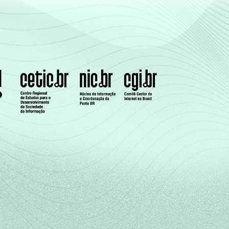
-
0
35
49
16
0
0
-
0
17
63
20
1
0
-
0
70
29
2
0
0
-
1
51
35
11
2
1
-
0
43
46
11
0
0
-
0
31
53
13
3
0