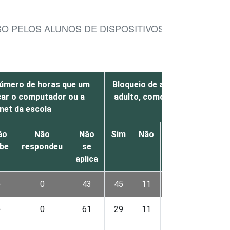
SO PELOS ALUNOS DE DISPOSITIVOS E DA INTERN
número de horas que um
Bloqueio de acesso a sites c
sar o computador ou a
adulto, como de violência ou 
rnet da escola
ão
Não
Não
Sim
Não
Não
Não
be
respondeu
se
sabe
respon
aplica
-
0
43
45
11
1
0
-
0
61
29
11
0
0