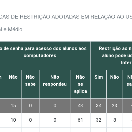
IDAS DE RESTRIÇÃO ADOTADAS EM RELAÇÃO AO U
l e Médio
o de senha para acesso dos alunos aos
Restrição ao 
computadores
aluno pode u
Inte
m
Não
Não
Não
Não
Sim
Não
N
sabe
respondeu
se
sa
aplica
15
0
0
43
34
23
10
0
0
61
32
8