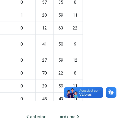
-
0
57
35
8
0
0
-
1
28
59
11
2
1
-
0
12
63
22
3
0
-
0
41
50
9
0
0
-
0
27
59
12
1
0
-
0
70
22
8
0
0
-
0
29
59
11
0
0
-
0
45
43
11
1
0
-
0
57
33
9
1
0
anterior
próxima