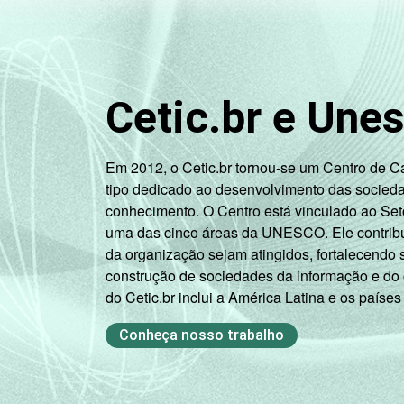
47
Ensino
Fundamental
Até Ensino
Médio ou
Cetic.br e Une
63
Educação
Profissional
Em 2012, o Cetic.br tornou-se um Centro de 
tipo dedicado ao desenvolvimento das socied
PORTE
Até 50
26
conhecimento. O Centro está vinculado ao Set
matrículas
uma das cinco áreas da UNESCO. Ele contribui
da organização sejam atingidos, fortalecendo 
De 51 a 150
32
construção de sociedades da informação e do
matrículas
do Cetic.br inclui a América Latina e os países
De 151 a 300
38
Conheça nosso trabalho
matrículas
De 301 a 500
53