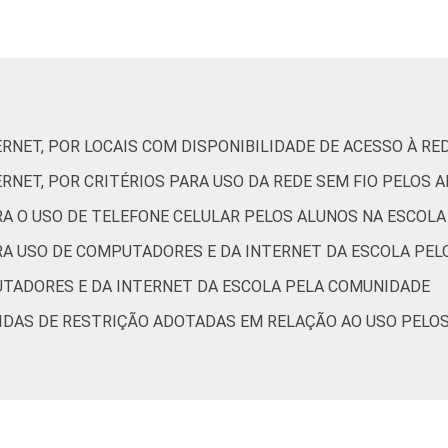
16
0
0
18
41
41
13
0
0
46
30
23
ERNET, POR LOCAIS COM DISPONIBILIDADE DE ACESSO À RE
ERNET, POR CRITÉRIOS PARA USO DA REDE SEM FIO PELOS 
21
0
1
28
50
21
ARA O USO DE TELEFONE CELULAR PELOS ALUNOS NA ESCOLA
ARA USO DE COMPUTADORES E DA INTERNET DA ESCOLA PEL
PUTADORES E DA INTERNET DA ESCOLA PELA COMUNIDADE
10
0
1
59
26
14
DIDAS DE RESTRIÇÃO ADOTADAS EM RELAÇÃO AO USO PELOS