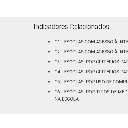
ADMINISTRATIVA
Estadual
66
Públicas
Indicadores Relacionados
(Municipal,
40
Estadual e
C1 - ESCOLAS COM ACESSO À INT
Federal)
C2 - ESCOLAS COM ACESSO À INT
Particular
50
C3 - ESCOLAS, POR CRITÉRIOS P
NÍVEL DE ENSINO
Até
C4 - ESCOLAS, POR CRITÉRIOS P
MAIS ELEVADO
Educação
C5 - ESCOLAS, POR USO DE COM
OFERTADO
Infantil ou
30
anos iniciais
C6 - ESCOLAS, POR TIPOS DE ME
do Ensino
NA ESCOLA
Fundamental
Até anos
finais do