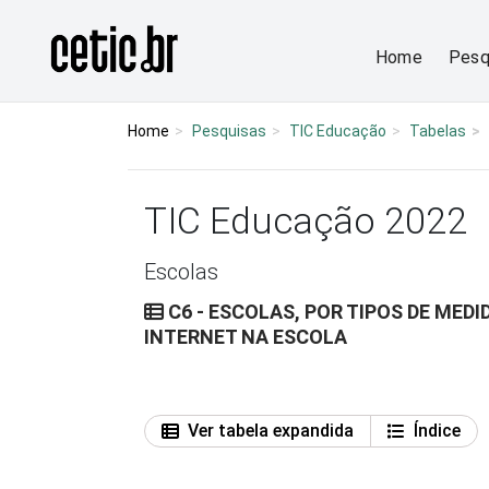
Ir para o conteúdo
Página inicial
Home
Pesq
Home
Pesquisas
TIC Educação
Tabelas
TIC Educação 2022
Escolas
C6 - ESCOLAS, POR TIPOS DE MED
INTERNET NA ESCOLA
Ver tabela expandida
Índice