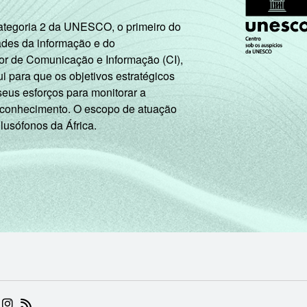
54
6
10
3
Categoria 2 da UNESCO, o primeiro do
ades da informação e do
or de Comunicação e Informação (CI),
 para que os objetivos estratégicos
55
11
6
2
seus esforços para monitorar a
 conhecimento. O escopo de atuação
 lusófonos da África.
48
5
10
3
50
7
9
3
66
8
7
1
 (ABRE EM NOVA ABA)
.BR (ABRE EM NOVA ABA)
 NIC.BR (ABRE EM NOVA ABA)
 NIC.BR (ABRE EM NOVA ABA)
AM DO NIC.BR (ABRE EM NOVA ABA)
NKEDIN DO NIC.BR (ABRE EM NOVA ABA)
INSTAGRAM DO NIC.BR (ABRE EM NOVA ABA)
RSS DO NIC.BR (ABRE EM NOVA ABA)