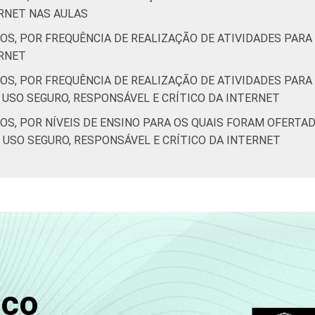
ERNET NAS AULAS
56
9
9
2
S, POR FREQUÊNCIA DE REALIZAÇÃO DE ATIVIDADES PARA
ERNET
64
1
5
2
S, POR FREQUÊNCIA DE REALIZAÇÃO DE ATIVIDADES PARA 
USO SEGURO, RESPONSÁVEL E CRÍTICO DA INTERNET
59
6
8
2
S, POR NÍVEIS DE ENSINO PARA OS QUAIS FORAM OFERTAD
43
8
12
3
 USO SEGURO, RESPONSÁVEL E CRÍTICO DA INTERNET
52
10
10
2
54
6
9
3
46
7
10
3
70
4
7
1
sco