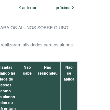
anterior
próxima
PARA OS ALUNOS SOBRE O USO
realizaram atividades para os alunos
lizadas
Não
Não
Não
uando há
sabe
respondeu
se
dade de
aplica
desses
 como
s alunos
idas ou
nfrentam