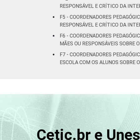
RESPONSÁVEL E CRÍTICO DA INT
Sul
F5 - COORDENADORES PEDAGÓGICO
Centro-
RESPONSÁVEL E CRÍTICO DA INT
Oeste
F6 - COORDENADORES PEDAGÓGICO
MÃES OU RESPONSÁVEIS SOBRE O 
ÁREA
Urbana
F7 - COORDENADORES PEDAGÓGICO
Rural
ESCOLA COM OS ALUNOS SOBRE O
LOCALIZAÇÃO
Capital
Interior
DEPENDÊNCIA
Municipal
ADMINISTRATIVA
Estadual
Cetic.br e Une
Públicas