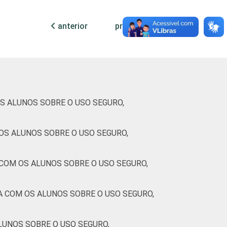
4
0
-
0
anterior
próxima
-
-
-
5
0
-
0
0
0
-
0
S ALUNOS SOBRE O USO SEGURO,
OS ALUNOS SOBRE O USO SEGURO,
2
1
-
0
COM OS ALUNOS SOBRE O USO SEGURO,
3
0
-
0
7
0
-
0
A COM OS ALUNOS SOBRE O USO SEGURO,
7
0
-
0
LUNOS SOBRE O USO SEGURO,