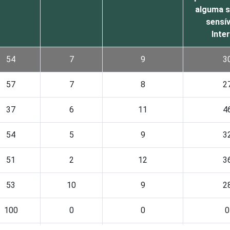
alguma s
sensív
Inte
54
7
9
3
57
7
8
2
37
6
11
4
54
5
9
3
51
2
12
3
53
10
9
2
100
0
0
0