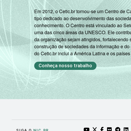
(Municipal,
Em 2012, o Cetic.br tornou-se um Centro de 
Estadual e
tipo dedicado ao desenvolvimento das socied
Federal)
conhecimento. O Centro está vinculado ao Set
uma das cinco áreas da UNESCO. Ele contribui
Particular
da organização sejam atingidos, fortalecendo 
construção de sociedades da informação e do
NÍVEL DE ENSINO
Até anos
do Cetic.br inclui a América Latina e os países
MAIS ELEVADO
iniciais do
OFERTADO
Ensino
Conheça nosso trabalho
Fundamental
Até anos
finais do
Ensino
Fundamental
Até Ensino
Médio ou
YOUTUBE DO NIC.BR
TWITTER DO NIC
FACEBOOK DO
FLICKR DO
TELEGR
LI
SIGA O
NIC.BR