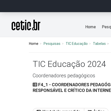
Ir para o conteúdo
Página inicial
Home
Pesq
Home
Pesquisas
TIC Educação
Tabelas
TIC Educação 2024
Coordenadores pedagógicos
F4_1 - COORDENADORES PEDAGÓGI
RESPONSÁVEL E CRÍTICO DA INTERN