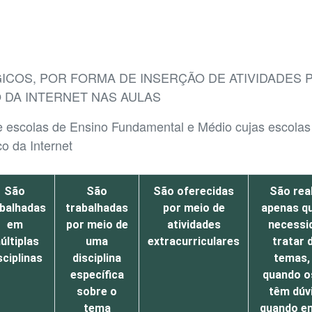
COS, POR FORMA DE INSERÇÃO DE ATIVIDADES 
 DA INTERNET NAS AULAS
 escolas de Ensino Fundamental e Médio cujas escolas 
co da Internet
São
São
São oferecidas
São rea
abalhadas
trabalhadas
por meio de
apenas q
em
por meio de
atividades
necessi
últiplas
uma
extracurriculares
tratar 
sciplinas
disciplina
temas,
específica
quando o
sobre o
têm dúv
tema
quando e