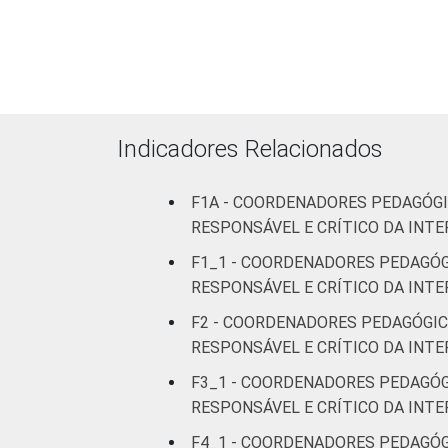
Indígena
Não
respondeu
FAIXA ETÁRIA
Até 40 anos
Indicadores Relacionados
De 41 a 50
F1A - COORDENADORES PEDAGÓGI
anos
RESPONSÁVEL E CRÍTICO DA INTE
De 51 anos
F1_1 - COORDENADORES PEDAGÓG
ou mais
RESPONSÁVEL E CRÍTICO DA INT
F2 - COORDENADORES PEDAGÓGIC
REGIÃO
Norte
RESPONSÁVEL E CRÍTICO DA INT
Nordeste
F3_1 - COORDENADORES PEDAGÓGI
RESPONSÁVEL E CRÍTICO DA INT
Sudeste
F4_1 - COORDENADORES PEDAGÓGI