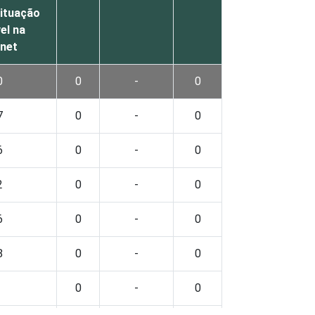
ituação
el na
rnet
0
0
-
0
7
0
-
0
6
0
-
0
2
0
-
0
6
0
-
0
8
0
-
0
0
-
0