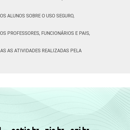
5
1
-
0
 OS ALUNOS SOBRE O USO SEGURO,
9
1
-
0
OS PROFESSORES, FUNCIONÁRIOS E PAIS,
7
0
-
0
AS AS ATIVIDADES REALIZADAS PELA
7
0
-
0
8
0
-
0
1
0
-
0
6
0
-
0
9
0
-
0