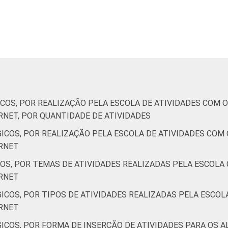
54
0
2
4
-
-
-
-
60
8
7
2
44
6
9
4
COS, POR REALIZAÇÃO PELA ESCOLA DE ATIVIDADES COM O
RNET, POR QUANTIDADE DE ATIVIDADES
ICOS, POR REALIZAÇÃO PELA ESCOLA DE ATIVIDADES COM 
59
7
11
2
ERNET
OS, POR TEMAS DE ATIVIDADES REALIZADAS PELA ESCOLA 
36
2
9
5
ERNET
55
7
12
2
COS, POR TIPOS DE ATIVIDADES REALIZADAS PELA ESCOL
ERNET
57
9
6
2
COS, POR FORMA DE INSERÇÃO DE ATIVIDADES PARA OS A