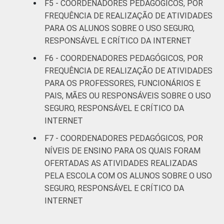
F5 - COORDENADORES PEDAGÓGICOS, POR
MAIS ELEVADO
iniciais do
19
FREQUÊNCIA DE REALIZAÇÃO DE ATIVIDADES
OFERTADO
Ensino
PARA OS ALUNOS SOBRE O USO SEGURO,
Fundamental
RESPONSÁVEL E CRÍTICO DA INTERNET
Até anos
F6 - COORDENADORES PEDAGÓGICOS, POR
finais do
FREQUÊNCIA DE REALIZAÇÃO DE ATIVIDADES
8
Ensino
PARA OS PROFESSORES, FUNCIONÁRIOS E
Fundamental
PAIS, MÃES OU RESPONSÁVEIS SOBRE O USO
SEGURO, RESPONSÁVEL E CRÍTICO DA
Até Ensino
INTERNET
Médio ou
2
F7 - COORDENADORES PEDAGÓGICOS, POR
Educação
NÍVEIS DE ENSINO PARA OS QUAIS FORAM
Profissional
OFERTADAS AS ATIVIDADES REALIZADAS
PORTE
Até 50
PELA ESCOLA COM OS ALUNOS SOBRE O USO
40
matrículas
SEGURO, RESPONSÁVEL E CRÍTICO DA
INTERNET
De 51 a 150
3
matrículas