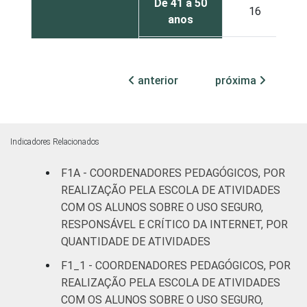
De 41 a 50
16
anos
De 51 anos
5
ou mais
anterior
próxima
REGIÃO
Norte
24
Nordeste
13
Indicadores Relacionados
Sudeste
4
F1A - COORDENADORES PEDAGÓGICOS, POR
REALIZAÇÃO PELA ESCOLA DE ATIVIDADES
Sul
2
COM OS ALUNOS SOBRE O USO SEGURO,
RESPONSÁVEL E CRÍTICO DA INTERNET, POR
Centro-
QUANTIDADE DE ATIVIDADES
11
Oeste
F1_1 - COORDENADORES PEDAGÓGICOS, POR
REALIZAÇÃO PELA ESCOLA DE ATIVIDADES
ÁREA
Urbana
5
COM OS ALUNOS SOBRE O USO SEGURO,