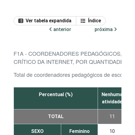
Ver tabela expandida
Índice
anterior
próxima
F1A - COORDENADORES PEDAGÓGICOS, POR
CRÍTICO DA INTERNET, POR QUANTIDADE DE 
Total de coordenadores pedagógicos de escolas 
Percentual (%)
Nenhuma
atividade
at
TOTAL
11
SEXO
Feminino
10