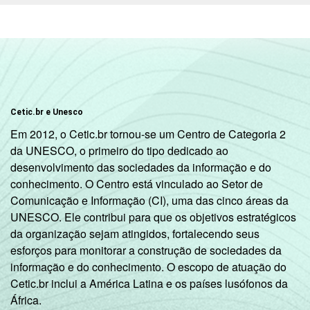
De 151 a 300
9
matrículas
De 301 a 500
1
matrículas
Cetic.br e Unesco
Em 2012, o Cetic.br tornou-se um Centro de Categoria 2
De 501 a
da UNESCO, o primeiro do tipo dedicado ao
1.000
4
desenvolvimento das sociedades da informação e do
matrículas
conhecimento. O Centro está vinculado ao Setor de
Comunicação e Informação (CI), uma das cinco áreas da
Mais de
UNESCO. Ele contribui para que os objetivos estratégicos
1.000
5
da organização sejam atingidos, fortalecendo seus
matrículas
esforços para monitorar a construção de sociedades da
informação e do conhecimento. O escopo de atuação do
ESCOLA COM
Sim
6
Cetic.br inclui a América Latina e os países lusófonos da
INTERNET E
África.
COMPUTADOR
Não
20