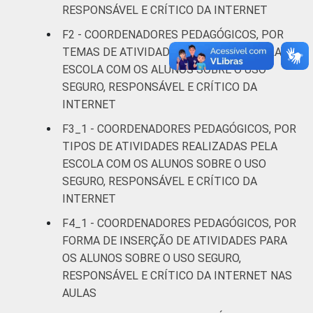
RESPONSÁVEL E CRÍTICO DA INTERNET
Rural
21
F2 - COORDENADORES PEDAGÓGICOS, POR
LOCALIZAÇÃO
Capital
2
TEMAS DE ATIVIDADES REALIZADAS PELA
ESCOLA COM OS ALUNOS SOBRE O USO
Interior
12
SEGURO, RESPONSÁVEL E CRÍTICO DA
INTERNET
DEPENDÊNCIA
Municipal
17
F3_1 - COORDENADORES PEDAGÓGICOS, POR
ADMINISTRATIVA
TIPOS DE ATIVIDADES REALIZADAS PELA
Estadual
3
ESCOLA COM OS ALUNOS SOBRE O USO
SEGURO, RESPONSÁVEL E CRÍTICO DA
Públicas
INTERNET
(Municipal,
13
Estadual e
F4_1 - COORDENADORES PEDAGÓGICOS, POR
Federal)
FORMA DE INSERÇÃO DE ATIVIDADES PARA
OS ALUNOS SOBRE O USO SEGURO,
Particular
1
RESPONSÁVEL E CRÍTICO DA INTERNET NAS
AULAS
NÍVEL DE ENSINO
Até anos