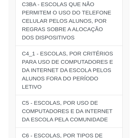
C3BA - ESCOLAS QUE NÃO
PERMITEM O USO DO TELEFONE
CELULAR PELOS ALUNOS, POR
REGRAS SOBRE A ALOCAÇÃO
DOS DISPOSITIVOS
C4_1 - ESCOLAS, POR CRITÉRIOS
PARA USO DE COMPUTADORES E
DA INTERNET DA ESCOLA PELOS
ALUNOS FORA DO PERÍODO
LETIVO
C5 - ESCOLAS, POR USO DE
COMPUTADORES E DA INTERNET
DA ESCOLA PELA COMUNIDADE
C6 - ESCOLAS, POR TIPOS DE