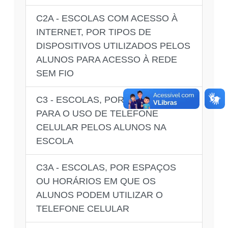
C2A - ESCOLAS COM ACESSO À
INTERNET, POR TIPOS DE
DISPOSITIVOS UTILIZADOS PELOS
ALUNOS PARA ACESSO À REDE
SEM FIO
C3 - ESCOLAS, POR CRITÉRIOS
PARA O USO DE TELEFONE
CELULAR PELOS ALUNOS NA
ESCOLA
C3A - ESCOLAS, POR ESPAÇOS
OU HORÁRIOS EM QUE OS
ALUNOS PODEM UTILIZAR O
TELEFONE CELULAR