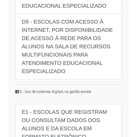
EDUCACIONAL ESPECIALIZADO
D5 - ESCOLAS COM ACESSO À
INTERNET, POR DISPONIBILIDADE
DE ACESSO À REDE PARA OS
ALUNOS NA SALA DE RECURSOS
MULTIFUNCIONAIS PARA
ATENDIMENTO EDUCACIONAL
ESPECIALIZADO
E - Uso de sistemas digitais na gestão escolar
E1 - ESCOLAS QUE REGISTRAM
OU CONSULTAM DADOS DOS
ALUNOS E DA ESCOLA EM
FORMATO ELETRÔNICO