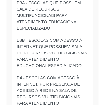
D3A - ESCOLAS QUE POSSUEM
SALA DE RECURSOS
MULTIFUNCIONAIS PARA
ATENDIMENTO EDUCACIONAL
ESPECIALIZADO
D3B - ESCOLAS COM ACESSO À
INTERNET QUE POSSUEM SALA
DE RECURSOS MULTIFUNCIONAIS
PARA ATENDIMENTO
EDUCACIONAL ESPECIALIZADO
D4 - ESCOLAS COM ACESSO À
INTERNET, POR PRESENÇA DE
ACESSO À REDE NA SALA DE
RECURSOS MULTIFUNCIONAIS
PARA ATENDIMENTO