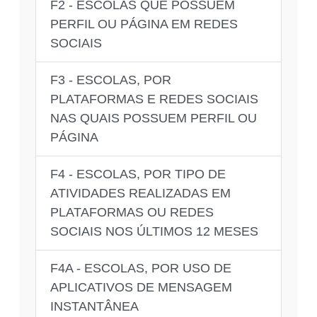
F2 - ESCOLAS QUE POSSUEM
PERFIL OU PÁGINA EM REDES
SOCIAIS
F3 - ESCOLAS, POR
PLATAFORMAS E REDES SOCIAIS
NAS QUAIS POSSUEM PERFIL OU
PÁGINA
F4 - ESCOLAS, POR TIPO DE
ATIVIDADES REALIZADAS EM
PLATAFORMAS OU REDES
SOCIAIS NOS ÚLTIMOS 12 MESES
F4A - ESCOLAS, POR USO DE
APLICATIVOS DE MENSAGEM
INSTANTÂNEA