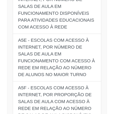
SALAS DE AULA EM
FUNCIONAMENTO DISPONÍVEIS
PARA ATIVIDADES EDUCACIONAIS
COM ACESSO À REDE
A5E - ESCOLAS COM ACESSO À
INTERNET, POR NÚMERO DE
SALAS DE AULA EM
FUNCIONAMENTO COM ACESSO À
REDE EM RELAÇÃO AO NÚMERO
DE ALUNOS NO MAIOR TURNO
A5F - ESCOLAS COM ACESSO À
INTERNET, POR PROPORÇÃO DE
SALAS DE AULA COM ACESSO À
REDE EM RELAÇÃO AO NÚMERO