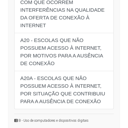
COM QUE OCORREM
INTERFERÊNCIAS NA QUALIDADE
DA OFERTA DE CONEXÃO À
INTERNET
A20 - ESCOLAS QUE NÃO
POSSUEM ACESSO À INTERNET,
POR MOTIVOS PARA A AUSÊNCIA
DE CONEXÃO
A20A - ESCOLAS QUE NÃO
POSSUEM ACESSO À INTERNET,
POR SITUAÇÃO QUE CONTRIBUIU
PARA A AUSÊNCIA DE CONEXÃO
B - Uso de computadores e dispositivos digitais