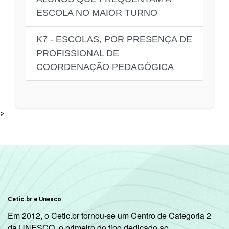
ESCOLA NO MAIOR TURNO
K7 - ESCOLAS, POR PRESENÇA DE
PROFISSIONAL DE
COORDENAÇÃO PEDAGÓGICA
>
Cetic.br e Unesco
Em 2012, o Cetic.br tornou-se um Centro de Categoria 2
da UNESCO, o primeiro do tipo dedicado ao