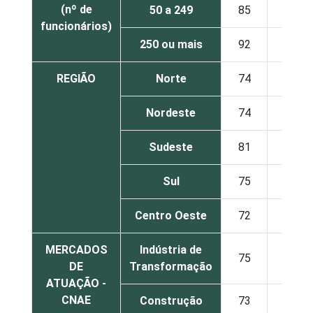
(nº de
50 a 249
85
37
funcionários)
250 ou mais
92
58
REGIÃO
Norte
74
34
Nordeste
74
31
Sudeste
81
26
Sul
75
25
Centro Oeste
72
25
MERCADOS
Indústria de
75
26
DE
Transformação
ATUAÇÃO -
CNAE
Construção
73
26