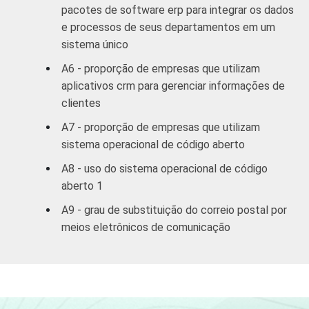
pacotes de software erp para integrar os dados
empresas
e processos de seus departamentos em um
2
sistema único
Outros
70
30
A6 - proporção de empresas que utilizam
1
Base: 2.182 empresas que utilizam
aplicativos crm para gerenciar informações de
computadores, com 10 ou mais funcionários,
clientes
que constituem os seguintes segmentos da
A7 - proporção de empresas que utilizam
CNAE 1.0: seção D, F, G, H, I, K e a seção O
sistema operacional de código aberto
sem os grupos 90 e 91. Respostas múltiplas
e estimuladas referentes a outubro de 2007.
A8 - uso do sistema operacional de código
2
A categoria "Outros" reúne os segmentos H
aberto 1
- Alojamento e Alimentação e O - Outros
A9 - grau de substituição do correio postal por
Serviços Coletivos Sociais e Pessoais (sem
meios eletrônicos de comunicação
os grupos 90 - Limpeza Urbana e Esgoto e
Atividades Relacionadas e 91 - Atividades
Associativas).
Veja a tabela de
erros estatísticos
aproximados
para cada variável este