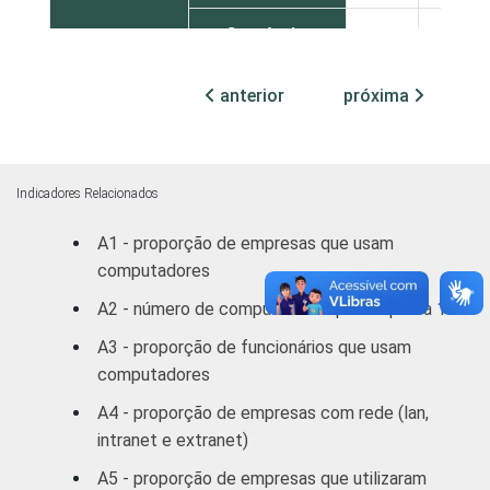
Comércio;
reparação de
veículos
anterior
próxima
automotores,
77
26
objetos
pessoais
e domésticos
Indicadores Relacionados
A1 - proporção de empresas que usam
Transporte,
computadores
Armazenagem
82
21
e
A2 - número de computadores por empresa 1
Comunicações
A3 - proporção de funcionários que usam
computadores
Atividades
imobiliárias,
A4 - proporção de empresas com rede (lan,
aluguéis e
intranet e extranet)
87
39
serviços
A5 - proporção de empresas que utilizaram
prestados às