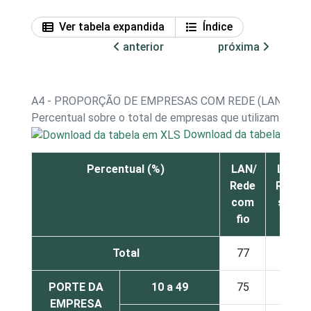
Ver tabela expandida
Índice
anterior
próxima
A4 - PROPORÇÃO DE EMPRESAS COM REDE (LAN, INT
Percentual sobre o total de empresas que utilizam com
Download da tabela em X
Percentual (%)
LAN/
LAN/
Rede
Rede
com
sem
fio
fio
Total
77
28
PORTE DA
10 a 49
75
25
EMPRESA