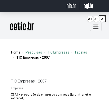
Ir para o conteúdo
A+
A-
A
Página inicial
Home
Pesquisas
TIC Empresas
Tabelas
TIC Empresas - 2007
TIC Empresas - 2007
Empresas
A4 - proporção de empresas com rede (lan, intranet e
extranet)