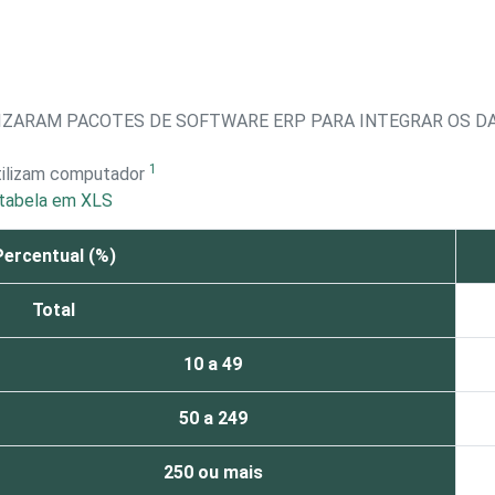
IZARAM PACOTES DE SOFTWARE ERP PARA INTEGRAR OS D
1
tilizam computador
tabela em XLS
Percentual (%)
Total
10 a 49
50 a 249
250 ou mais