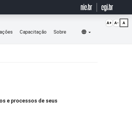
A+
A-
A
Selecionar idioma
cações
Capacitação
Sobre
dos e processos de seus