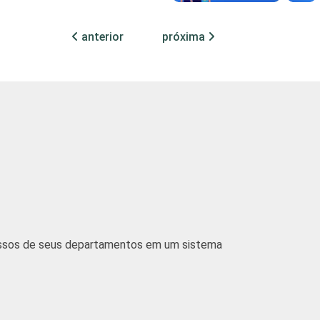
49
47
4
anterior
próxima
53
41
5
37
56
7
guintes segmentos da CNAE 1.0: seção D, F,
os Sociais e Pessoais (sem os grupos 90 -
cessos de seus departamentos em um sistema