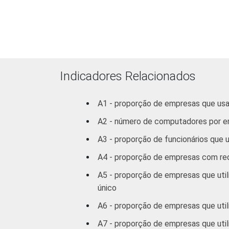
Indicadores Relacionados
A1 - proporção de empresas que u
1
Base: 2.182 empresas que utilizam co
A2 - número de computadores por e
G, H, I, K e a seção O sem os grupos 9
2
Não sabe / Não respondeu
A3 - proporção de funcionários qu
3
A categoria "Outros" reúne os segmen
A4 - proporção de empresas com rede
Limpeza Urbana e Esgoto e Atividades R
Veja a tabela de
erros estatísticos ap
A5 - proporção de empresas que uti
Fonte: NIC.br - out/nov 2007
único
A6 - proporção de empresas que util
A7 - proporção de empresas que util