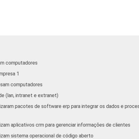
Transporte, Armazenagem e
Comunicações
Atividades imobiliárias, aluguéis e
serviços prestados às empresas
3
Outros
sam computadores
mputadores, com 10 ou mais funcionários, que constituem os se
mpresa 1
0 e 91. Respostas referentes a outubro de 2007.
e usam computadores
tos H - Alojamento e Alimentação e O - Outros Serviços Coletiv
 (lan, intranet e extranet)
elacionadas e 91 - Atividades Associativas).
roximados
para cada variável este indicador.
lizaram pacotes de software erp para integrar os dados e pro
izam aplicativos crm para gerenciar informações de clientes
izam sistema operacional de código aberto