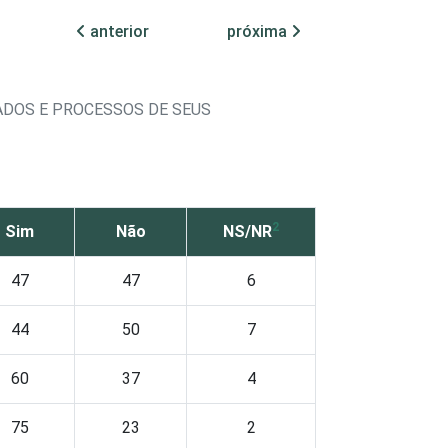
anterior
próxima
ADOS E PROCESSOS DE SEUS
2
Sim
Não
NS/NR
47
47
6
44
50
7
60
37
4
75
23
2