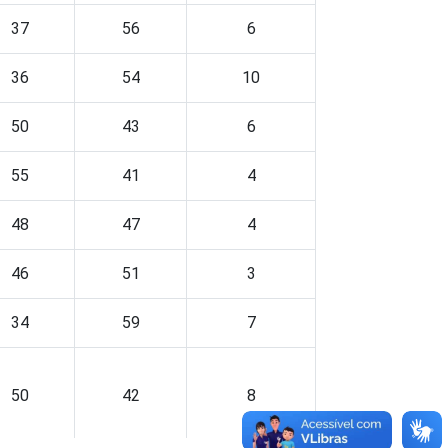
37
56
6
36
54
10
50
43
6
55
41
4
48
47
4
46
51
3
34
59
7
50
42
8