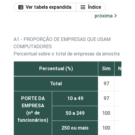
Ver tabela expandida
Índice
próxima
A1 - PROPORÇÃO DE EMPRESAS QUE USAM
COMPUTADORES
1
Percentual sobre o total de empresas da amostra
Percentual (%)
Sim
Não
Total
97
3
PORTE DA
10 a 49
97
3
EMPRESA
(nº de
50 a 249
100
-
funcionários)
250 ou mais
100
-