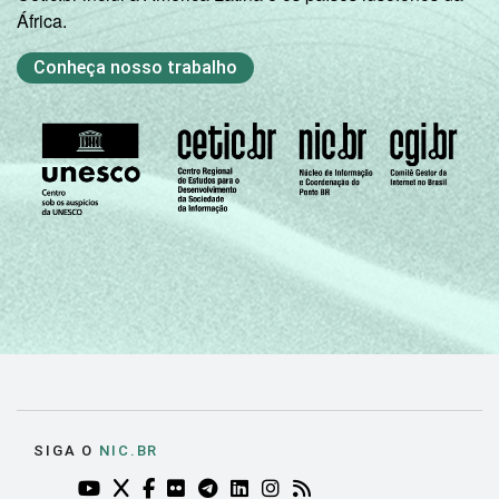
África.
Conheça nosso trabalho
SIGA O
NIC.BR
YOUTUBE DO NIC.BR (ABRE EM NOVA ABA)
TWITTER DO NIC.BR (ABRE EM NOVA ABA)
FACEBOOK DO NIC.BR (ABRE EM NOVA AB
FLICKR DO NIC.BR (ABRE EM NOVA AB
TELEGRAM DO NIC.BR (ABRE EM N
LINKEDIN DO NIC.BR (ABRE EM
INSTAGRAM DO NIC.BR (AB
RSS DO NIC.BR (ABRE 