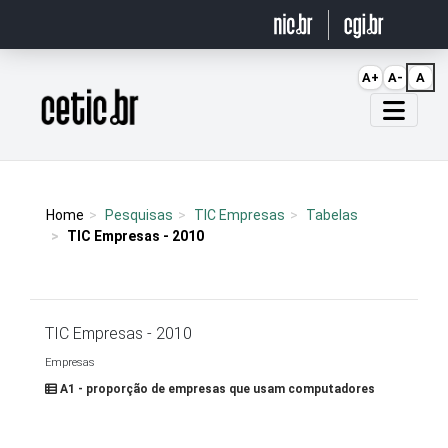
Ir para o conteúdo
A+
A-
A
Página inicial
Home
Pesquisas
TIC Empresas
Tabelas
TIC Empresas - 2010
TIC Empresas - 2010
Empresas
A1 - proporção de empresas que usam computadores