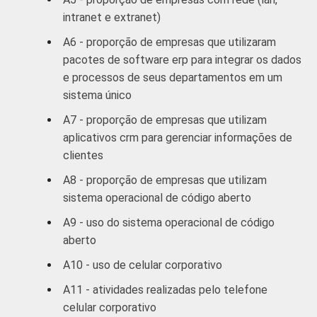
e
intranet e extranet)
serviços
complementares
A6 - proporção de empresas que utilizaram
pacotes de software erp para integrar os dados
Informação e
e processos de seus departamentos em um
comunicação;
sistema único
Artes, cultura,
A7 - proporção de empresas que utilizam
esporte
98
2
aplicativos crm para gerenciar informações de
e recreação;
clientes
Outras
atividades de
A8 - proporção de empresas que utilizam
serviços
sistema operacional de código aberto
A9 - uso do sistema operacional de código
1
Base ponderada: 5.000 empresas com 10 ou
aberto
mais funcionários, que constituem os
seguintes segmentos da CNAE 2.0: C, F, G, H,
A10 - uso de celular corporativo
I, J, L, M, N, R e S. Respostas referentes aos
A11 - atividades realizadas pelo telefone
meses de setembro a dezembro de 2010
celular corporativo
Fonte: NIC.br - set/dez 2010