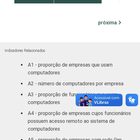
automotores e
motocicletas
próxima
Transporte,
armazenagem e
100
-
correio
Indicadores Relacionados
Alojamento e
89
11
A1 - proporção de empresas que usam
alimentação
computadores
Atividades
A2 - número de computadores por empresa
imobiliárias;
A3 - proporção de funcionários que usam
Atividades
computadores
profissionais,
científicas e
A4 - proporção de empresas cujos funcionários
técnicas;
94
6
possuem acesso remoto ao sistema de
Atividades
computadores
administrativas
A5 - proporção de empresas com rede (lan,