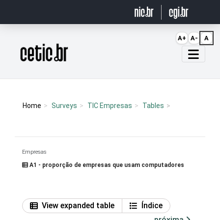
Ir para o conteúdo
A+
A-
A
Página inicial
Home
Surveys
TIC Empresas
Tables
Empresas
A1 - proporção de empresas que usam computadores
View expanded table
Índice
próxima