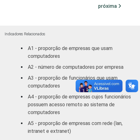
próxima
Transporte,
armazenagem e
100
-
correio
Indicadores Relacionados
Alojamento e
89
11
A1 - proporção de empresas que usam
alimentação
computadores
Atividades
A2 - número de computadores por empresa
imobiliárias;
A3 - proporção de funcionários que usam
Atividades
computadores
profissionais,
científicas e
A4 - proporção de empresas cujos funcionários
técnicas;
94
6
possuem acesso remoto ao sistema de
Atividades
computadores
administrativas
A5 - proporção de empresas com rede (lan,
e
intranet e extranet)
serviços
complementares