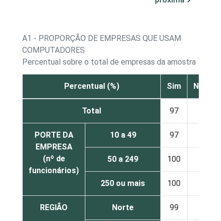
A1 - PROPORÇÃO DE EMPRESAS QUE USAM
COMPUTADORES
1
Percentual sobre o total de empresas da amostra
Percentual (%)
Sim
Não
Total
97
3
PORTE DA
10 a 49
97
3
EMPRESA
(nº de
50 a 249
100
-
funcionários)
250 ou mais
100
-
REGIÃO
Norte
99
1