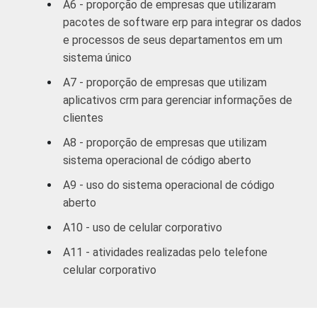
A6 - proporção de empresas que utilizaram
pacotes de software erp para integrar os dados
Informação e
e processos de seus departamentos em um
comunicação;
sistema único
Artes, cultura,
A7 - proporção de empresas que utilizam
esporte
98
2
aplicativos crm para gerenciar informações de
e recreação;
clientes
Outras
atividades de
A8 - proporção de empresas que utilizam
serviços
sistema operacional de código aberto
A9 - uso do sistema operacional de código
1
Base ponderada: 5.000 empresas com 10 ou
aberto
mais funcionários, que constituem os
seguintes segmentos da CNAE 2.0: C, F, G, H,
A10 - uso de celular corporativo
I, J, L, M, N, R e S. Respostas referentes aos
A11 - atividades realizadas pelo telefone
meses de setembro a dezembro de 2010
celular corporativo
Fonte: NIC.br - set/dez 2010