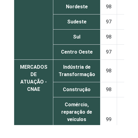
Nordeste
98
2
Sudeste
97
3
Sul
98
2
Centro Oeste
97
3
MERCADOS
Indústria de
98
2
DE
Transformação
ATUAÇÃO -
CNAE
Construção
98
2
Comércio,
reparação de
veículos
99
1
automotores e
motocicletas