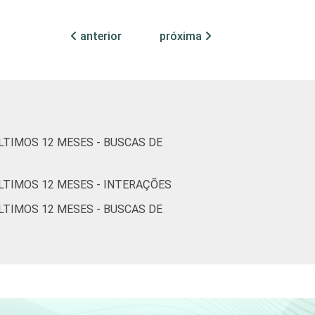
83
15
2
anterior
próxima
atividades
97
2
1
97
2
1
TIMOS 12 MESES - BUSCAS DE
os
91
8
1
LTIMOS 12 MESES - INTERAÇÕES
 constituem os seguintes segmentos da
TIMOS 12 MESES - BUSCAS DE