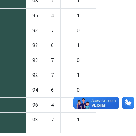
98
2
1
95
4
1
93
7
0
93
6
1
93
7
0
92
7
1
94
6
0
96
4
0
93
7
1
94
5
1