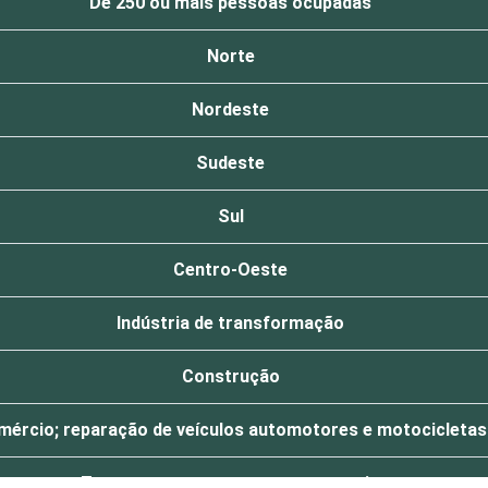
De 250 ou mais pessoas ocupadas
Norte
Nordeste
Sudeste
Sul
Centro-Oeste
Indústria de transformação
Construção
mércio; reparação de veículos automotores e motocicletas
Transporte, armazenagem e correio