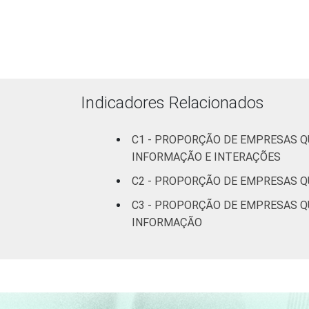
Atividades im
Indicadores Relacionados
C1 - PROPORÇÃO DE EMPRESAS Q
Artes
INFORMAÇÃO E INTERAÇÕES
C2 - PROPORÇÃO DE EMPRESAS Q
1
Base: 6.944 empresas que declararam
CNAE 2.0 (C, F, G, H, I, J, L, M, N, R 
C3 - PROPORÇÃO DE EMPRESAS Q
Fonte: NIC.br - set 2014 / fev 2015
INFORMAÇÃO