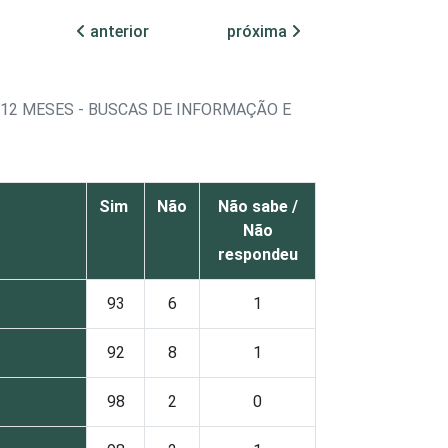
anterior
próxima
12 MESES - BUSCAS DE INFORMAÇÃO E
Sim
Não
Não sabe /
Não
respondeu
93
6
1
92
8
1
98
2
0