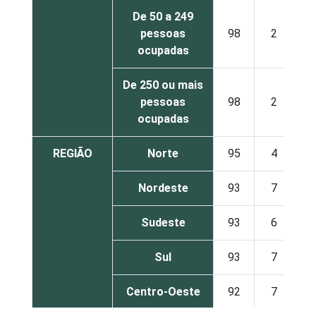
De 50 a 249
pessoas
98
2
ocupadas
De 250 ou mais
pessoas
98
2
ocupadas
REGIÃO
Norte
95
4
Nordeste
93
7
Sudeste
93
6
Sul
93
7
Centro-Oeste
92
7