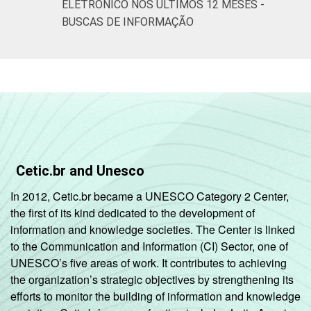
Atividades
ELETRÔNICO NOS ÚLTIMOS 12 MESES -
imobiliárias;
BUSCAS DE INFORMAÇÃO
atividades
profissionais,
científicas e
97
2
técnicas;
atividades
administrativas
e serviços
complentares
Cetic.br and Unesco
Informação e
In 2012, Cetic.br became a UNESCO Category 2 Center,
97
2
comunicação
the first of its kind dedicated to the development of
information and knowledge societies. The Center is linked
Artes, cultura,
to the Communication and Information (CI) Sector, one of
esporte e
UNESCO’s five areas of work. It contributes to achieving
recreação;
the organization’s strategic objectives by strengthening its
91
8
outras
efforts to monitor the building of information and knowledge
atividades de