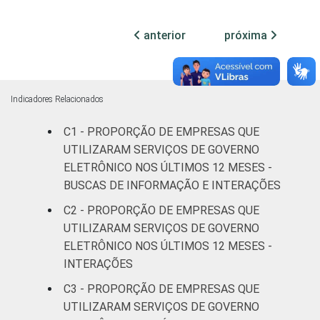
MERCADOS
Indústria de
94
6
DE
transformação
anterior
próxima
ATUAÇÃO -
CNAE 2.0
Construção
96
4
Comércio;
Indicadores Relacionados
reparação de
C1 - PROPORÇÃO DE EMPRESAS QUE
veículos
93
7
automotores e
UTILIZARAM SERVIÇOS DE GOVERNO
motocicletas
ELETRÔNICO NOS ÚLTIMOS 12 MESES -
BUSCAS DE INFORMAÇÃO E INTERAÇÕES
Transporte,
C2 - PROPORÇÃO DE EMPRESAS QUE
armazenagem
94
5
UTILIZARAM SERVIÇOS DE GOVERNO
e correio
ELETRÔNICO NOS ÚLTIMOS 12 MESES -
INTERAÇÕES
Alojamento e
83
15
alimentação
C3 - PROPORÇÃO DE EMPRESAS QUE
UTILIZARAM SERVIÇOS DE GOVERNO