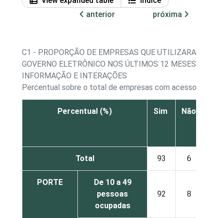
View expanded table
Índice
anterior
próxima
C1 - PROPORÇÃO DE EMPRESAS QUE UTILIZARAM SE
GOVERNO ELETRÔNICO NOS ÚLTIMOS 12 MESES - BUS
INFORMAÇÃO E INTERAÇÕES
Percentual sobre o total de empresas com acesso à Int
Percentual (%)
Sim
Não
Nã
re
Total
93
6
PORTE
De 10 a 49
pessoas
92
8
ocupadas