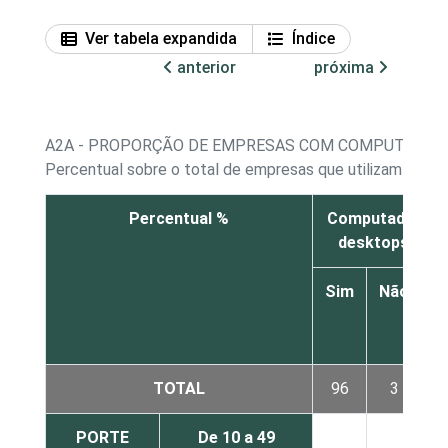
Ver tabela expandida
Índice
anterior
próxima
A2A - PROPORÇÃO DE EMPRESAS COM COMPUTADOR
Percentual sobre o total de empresas que utilizam comp
Percentual %
Computadores 
desktops da 
Sim
Não
N
r
TOTAL
96
3
PORTE
De 10 a 49