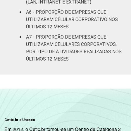
recreação,
(LAN, INTRANET E EXTRANET)
96
3
Outras
A6 - PROPORÇÃO DE EMPRESAS QUE
atividades de
UTILIZARAM CELULAR CORPORATIVO NOS
serviços
ÚLTIMOS 12 MESES
A7 - PROPORÇÃO DE EMPRESAS QUE
* Base: 6977 empresas que declararam
UTILIZARAM CELULARES CORPORATIVOS,
utilizar computador, com 10 ou mais pessoas
ocupadas e que constituem os seguintes
POR TIPO DE ATIVIDADES REALIZADAS NOS
segmentos da CNAE 2.0 (C, F, G, H, I, J, L, M,
ÚLTIMOS 12 MESES
N, R e S). Respostas estimuladas. Dados
coletados entre os meses de setembro e
dezembro de 2015.
Cetic.br e Unesco
Em 2012, o Cetic.br tornou-se um Centro de Categoria 2