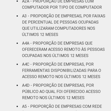
A2A - PROPORÇÃO DE EMPRESAS COM
95
5
alimentação
COMPUTADOR POR TIPO DE COMPUTADOR
A3 - PROPORÇÃO DE EMPRESAS, POR FAIXAS
Informação e
95
4
DE PERCENTUAL DE PESSOAS OCUPADAS
Comunicação
QUE UTILIZARAM COMPUTADORES NOS
ÚLTIMOS 12 MESES
Atividades
imobiliárias;
A4A - PROPORÇÃO DE EMPRESAS QUE
Atividades
OFERECERAM ACESSO REMOTO ÀS PESSOAS
profissionais,
OCUPADAS NOS ÚLTIMOS 12 MESES
científicas e
97
2
A4C - PROPORÇÃO DE EMPRESAS, POR
técnicas;
Atividades
FERRAMENTAS DISPONIBILIZADAS PARA O
administrativas
ACESSO REMOTO NOS ÚLTIMOS 12 MESES
e serviços
A4D - PROPORÇÃO DE EMPRESAS, POR
complementares
PÚBLICO AO QUAL FOI OFERECIDO ACESSO
REMOTO NOS ÚLTIMOS 12 MESES
Artes, cultura,
esporte e
A5 - PROPORÇÃO DE EMPRESAS COM REDE