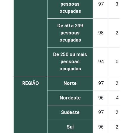
pessoas
97
3
ocupadas
De 50 a 249
pessoas
98
2
ocupadas
De 250 ou mais
pessoas
94
0
ocupadas
REGIÃO
Norte
97
2
Nordeste
96
4
Sudeste
97
2
Sul
96
2