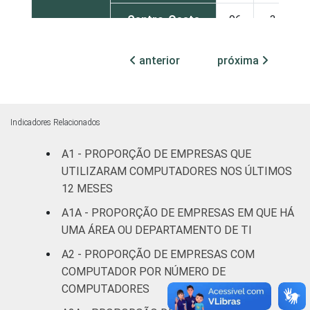
Centro-Oeste
96
3
MERCADOS
Indústria de
anterior
próxima
96
3
DE
transformação
ATUAÇÃO -
CNAE 2.0
Construção
94
5
Indicadores Relacionados
Comércio;
A1 - PROPORÇÃO DE EMPRESAS QUE
reparação de
UTILIZARAM COMPUTADORES NOS ÚLTIMOS
veículos
98
1
automotores e
12 MESES
motocicletas
A1A - PROPORÇÃO DE EMPRESAS EM QUE HÁ
UMA ÁREA OU DEPARTAMENTO DE TI
Transporte,
A2 - PROPORÇÃO DE EMPRESAS COM
armazenagem e
94
4
COMPUTADOR POR NÚMERO DE
comunicações
COMPUTADORES
Alojamento e