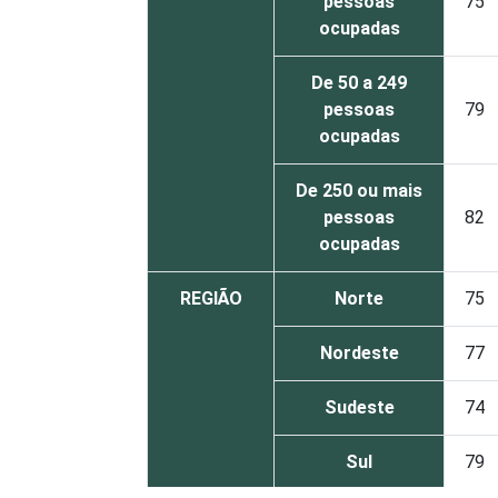
pessoas
75
ocupadas
De 50 a 249
pessoas
79
ocupadas
De 250 ou mais
pessoas
82
ocupadas
REGIÃO
Norte
75
Nordeste
77
Sudeste
74
Sul
79