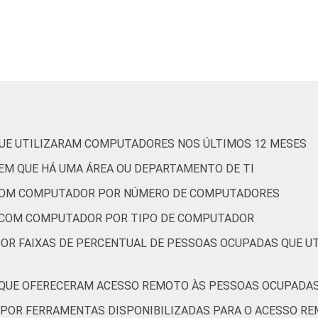
27
0
75
25
0
65
21
0
76
23
0
68
24
0
75
25
0
74
QUE UTILIZARAM COMPUTADORES NOS ÚLTIMOS 12 MESES
25
0
72
28
0
62
EM QUE HÁ UMA ÁREA OU DEPARTAMENTO DE TI
 COM COMPUTADOR POR NÚMERO DE COMPUTADORES
 COM COMPUTADOR POR TIPO DE COMPUTADOR
POR FAIXAS DE PERCENTUAL DE PESSOAS OCUPADAS QUE 
25
0
76
24
0
70
 QUE OFERECERAM ACESSO REMOTO ÀS PESSOAS OCUPADAS
 POR FERRAMENTAS DISPONIBILIZADAS PARA O ACESSO R
24
0
71
28
0
66