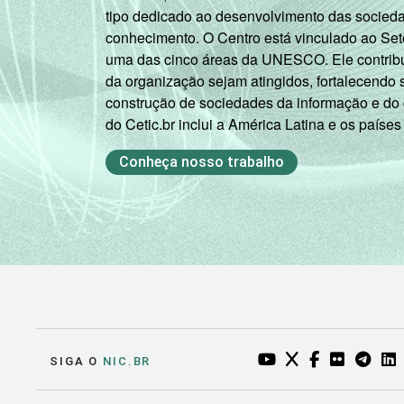
73
tipo dedicado ao desenvolvimento das socied
Outras
conhecimento. O Centro está vinculado ao Set
atividades de
uma das cinco áreas da UNESCO. Ele contribui
serviços
da organização sejam atingidos, fortalecendo 
construção de sociedades da informação e do
* Base: 4973 empresas que declararam 
do Cetic.br inclui a América Latina e os países
segmentos da CNAE 2.0 (C, F, G, H, I, 
Conheça nosso trabalho
YOUTUBE DO NIC.BR
TWITTER DO NIC
FACEBOOK DO
FLICKR DO
TELEGR
LI
SIGA O
NIC.BR