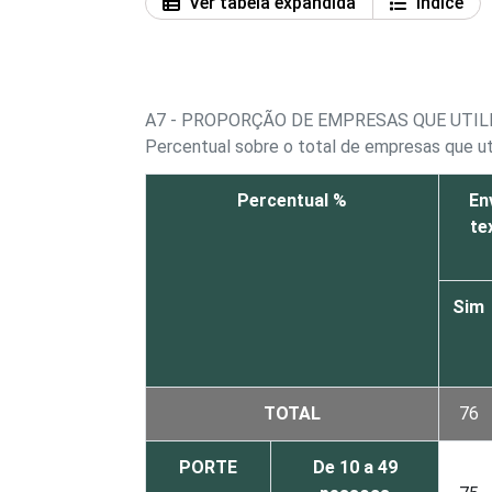
Ver tabela expandida
Índice
A7 - PROPORÇÃO DE EMPRESAS QUE UTIL
Percentual sobre o total de empresas que ut
Percentual %
En
te
Sim
TOTAL
76
PORTE
De 10 a 49