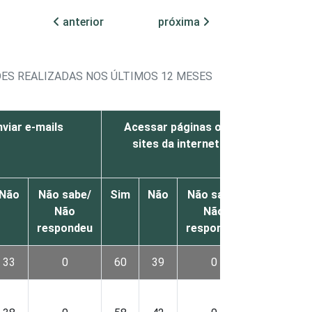
anterior
próxima
DES REALIZADAS NOS ÚLTIMOS 12 MESES
nviar e-mails
Acessar páginas ou
Fazer fo
sites da internet
Não
Não sabe/
Sim
Não
Não sabe/
Sim
Nã
Não
Não
respondeu
respondeu
33
0
60
39
0
57
4