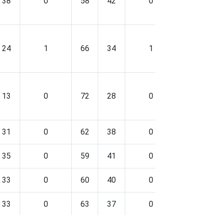
38
0
58
42
0
56
4
24
1
66
34
1
63
3
13
0
72
28
0
68
3
31
0
62
38
0
56
4
35
0
59
41
0
52
4
33
0
60
40
0
55
4
33
0
63
37
0
66
3