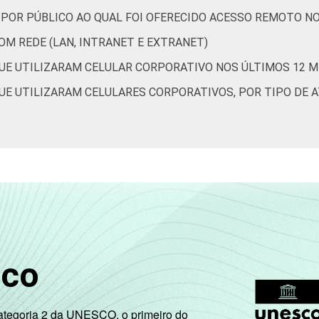
 POR PÚBLICO AO QUAL FOI OFERECIDO ACESSO REMOTO N
M REDE (LAN, INTRANET E EXTRANET)
16
1
77
22
2
77
UE UTILIZARAM CELULAR CORPORATIVO NOS ÚLTIMOS 12 
UE UTILIZARAM CELULARES CORPORATIVOS, POR TIPO DE A
29
0
74
25
0
72
sco
Categoria 2 da UNESCO, o primeiro do