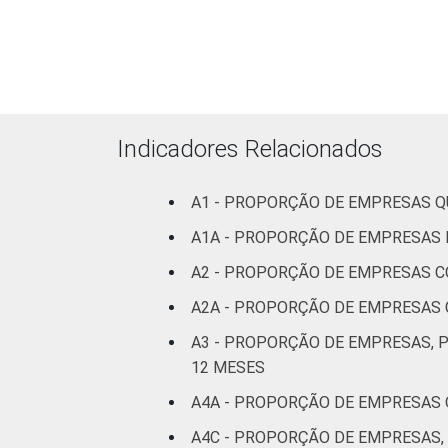
Centro-Oeste
73
MERCADOS
Indústria de
78
DE
transformação
ATUAÇÃO -
CNAE 2.0
Construção
76
Indicadores Relacionados
Comércio;
A1 - PROPORÇÃO DE EMPRESAS 
reparação de
veículos
75
A1A - PROPORÇÃO DE EMPRESAS 
automotores e
A2 - PROPORÇÃO DE EMPRESAS
motocicletas
A2A - PROPORÇÃO DE EMPRESAS
Transporte,
A3 - PROPORÇÃO DE EMPRESAS, 
armazenagem e
75
12 MESES
comunicações
A4A - PROPORÇÃO DE EMPRESAS
Alojamento e
A4C - PROPORÇÃO DE EMPRESAS,
76