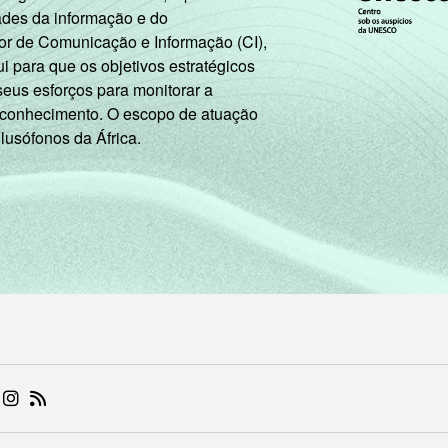
27
0
75
25
0
62
ades da informação e do
or de Comunicação e Informação (CI),
 para que os objetivos estratégicos
seus esforços para monitorar a
 conhecimento. O escopo de atuação
utilizar celulares corporativos, com 10 ou mais pessoas ocupa
 lusófonos da África.
J, L, M, N, R e S). Respostas estimuladas. Dados coletados en
 (ABRE EM NOVA ABA)
.BR (ABRE EM NOVA ABA)
 NIC.BR (ABRE EM NOVA ABA)
 NIC.BR (ABRE EM NOVA ABA)
AM DO NIC.BR (ABRE EM NOVA ABA)
NKEDIN DO NIC.BR (ABRE EM NOVA ABA)
INSTAGRAM DO NIC.BR (ABRE EM NOVA ABA)
RSS DO NIC.BR (ABRE EM NOVA ABA)