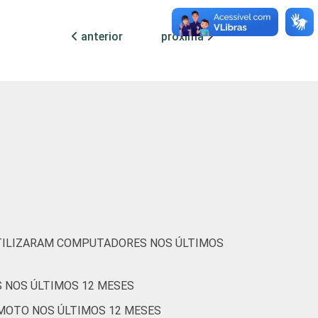
33
1
60
40
0
56
4
anterior
próxima
32
0
64
35
1
64
3
26
0
65
35
0
62
3
38
0
57
43
0
53
4
UTILIZARAM COMPUTADORES NOS ÚLTIMOS
30
0
57
43
0
60
4
 NOS ÚLTIMOS 12 MESES
EMOTO NOS ÚLTIMOS 12 MESES
34
0
61
38
0
55
4