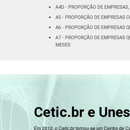
alimentação
A4D - PROPORÇÃO DE EMPRESAS,
Informação e
A5 - PROPORÇÃO DE EMPRESAS CO
83
Comunicação
A6 - PROPORÇÃO DE EMPRESAS Q
Atividades
A7 - PROPORÇÃO DE EMPRESAS Q
imobiliárias;
MESES
Atividades
profissionais,
científicas e
71
técnicas;
Atividades
administrativas
e serviços
complementares
Cetic.br e Une
Artes, cultura,
esporte e
Em 2012, o Cetic.br tornou-se um Centro de 
recreação,