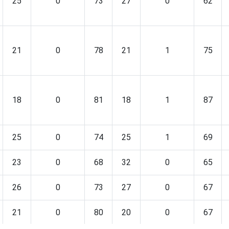
25
0
73
27
0
62
21
0
78
21
1
75
18
0
81
18
1
87
25
0
74
25
1
69
23
0
68
32
0
65
26
0
73
27
0
67
21
0
80
20
0
67