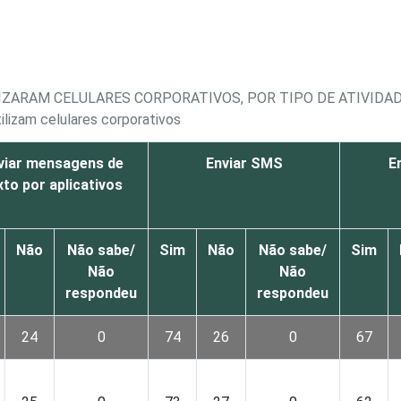
IZARAM CELULARES CORPORATIVOS, POR TIPO DE ATIVIDA
ilizam celulares corporativos
viar mensagens de
Enviar SMS
E
xto por aplicativos
Não
Não sabe/
Sim
Não
Não sabe/
Sim
Não
Não
respondeu
respondeu
24
0
74
26
0
67