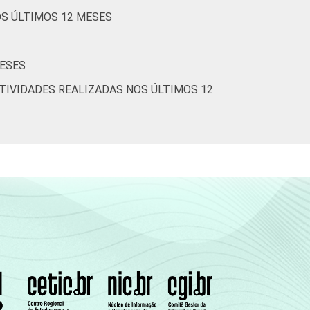
OS ÚLTIMOS 12 MESES
22
1
71
27
2
61
3
MESES
TIVIDADES REALIZADAS NOS ÚLTIMOS 12
28
0
62
38
0
55
4