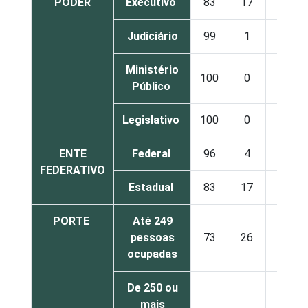
PODER
Executivo
83
17
0
Judiciário
99
1
0
Ministério
100
0
0
Público
Legislativo
100
0
0
ENTE
Federal
96
4
0
FEDERATIVO
Estadual
83
17
0
PORTE
Até 249
pessoas
73
26
0
ocupadas
De 250 ou
mais