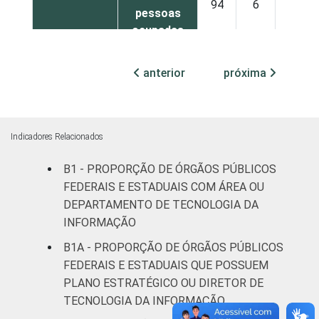
94
6
0
pessoas
ocupadas
¹ Base: 1.586 órgãos públicos federais e
anterior
próxima
estaduais que declararam utilizar
computador nos últimos 12 meses. Dados
coletados entre outubro e dezembro de
2013.
Indicadores Relacionados
Fonte: NIC.br - out/2013 a dez/2013
B1 - PROPORÇÃO DE ÓRGÃOS PÚBLICOS
FEDERAIS E ESTADUAIS COM ÁREA OU
DEPARTAMENTO DE TECNOLOGIA DA
INFORMAÇÃO
B1A - PROPORÇÃO DE ÓRGÃOS PÚBLICOS
FEDERAIS E ESTADUAIS QUE POSSUEM
PLANO ESTRATÉGICO OU DIRETOR DE
TECNOLOGIA DA INFORMAÇÃO