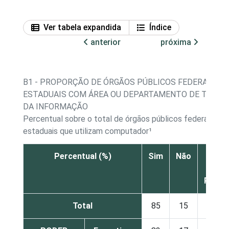
Ver tabela expandida
Índice
anterior
próxima
B1 - PROPORÇÃO DE ÓRGÃOS PÚBLICOS FEDERAIS E
ESTADUAIS COM ÁREA OU DEPARTAMENTO DE TECNO
DA INFORMAÇÃO
Percentual sobre o total de órgãos públicos federais e
estaduais que utilizam computador¹
Percentual (%)
Sim
Não
Não s
Nã
Respo
Total
85
15
0