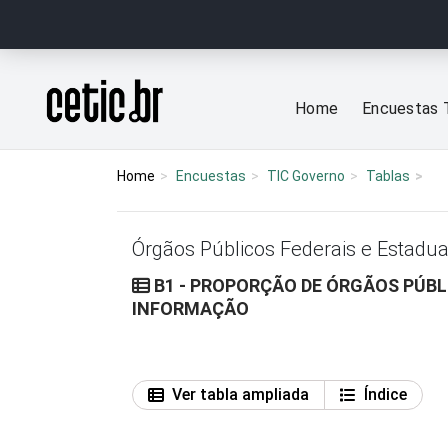
Ir para o conteúdo
Página inicial
Home
Encuestas 
Home
Encuestas
TIC Governo
Tablas
Órgãos Públicos Federais e Estadua
B1 - PROPORÇÃO DE ÓRGÃOS PÚBL
INFORMAÇÃO
Ver tabla ampliada
Índice