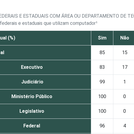
FEDERAIS E ESTADUAIS COM ÁREA OU DEPARTAMENTO DE T
 federais e estaduais que utilizam computador¹
ual (%)
Sim
Não
al
85
15
Executivo
83
17
Judiciário
99
1
Ministério Público
100
0
Legislativo
100
0
Federal
96
4