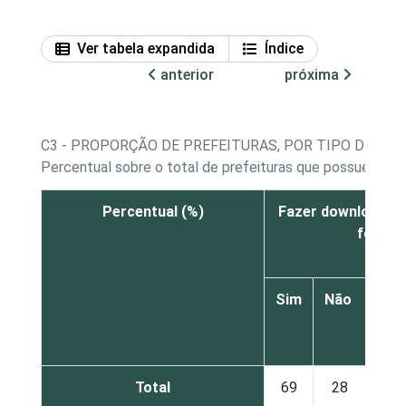
Ver tabela expandida
Índice
anterior
próxima
C3 - PROPORÇÃO DE PREFEITURAS, POR TIPO DE SER
Percentual sobre o total de prefeituras que possuem webs
Percentual (%)
Fazer download d
formul
Sim
Não
Nã
se
apli
Total
69
28
2