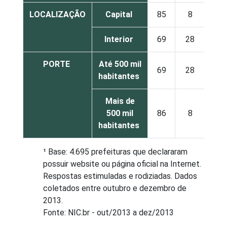
LOCALIZAÇÃO
Capital
85
8
0
Interior
69
28
2
PORTE
Até 500 mil
69
28
2
habitantes
Mais de
500 mil
86
8
0
habitantes
¹ Base: 4.695 prefeituras que declararam
possuir website ou página oficial na Internet.
Respostas estimuladas e rodiziadas. Dados
coletados entre outubro e dezembro de
2013.
Fonte: NIC.br - out/2013 a dez/2013