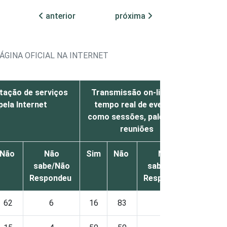
anterior
próxima
ÁGINA OFICIAL NA INTERNET
itação de serviços
Transmissão on-line em
Áud
pela Internet
tempo real de eventos
como sessões, palestras,
reuniões
Não
Não
Sim
Não
Não
Sim
sabe/Não
sabe/Não
Respondeu
Respondeu
62
6
16
83
1
12