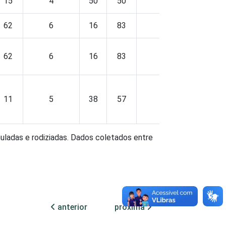
15
4
50
50
0
42
62
6
16
83
1
11
62
6
16
83
1
11
11
5
38
57
5
38
muladas e rodiziadas. Dados coletados entre
anterior
próxima