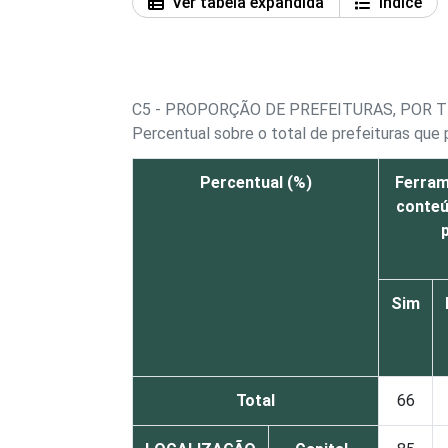
Ver tabela expandida
Índice
C5 - PROPORÇÃO DE PREFEITURAS, POR T
Percentual sobre o total de prefeituras que 
Percentual (%)
Ferram
conteú
Sim
Total
66