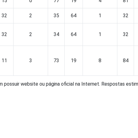
15
0
77
19
4
81
32
2
35
64
1
32
32
2
34
64
1
32
11
3
73
19
8
84
am possuir website ou página oficial na Internet. Respostas esti