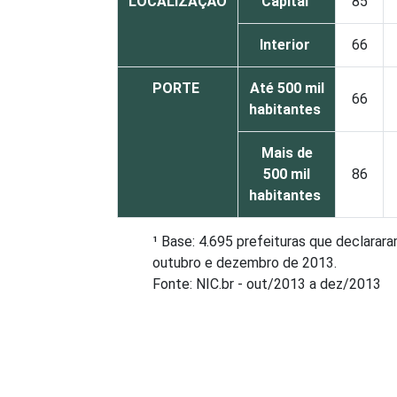
LOCALIZAÇÃO
Capital
85
Interior
66
PORTE
Até 500 mil
66
habitantes
Mais de
500 mil
86
habitantes
¹ Base: 4.695 prefeituras que declarar
outubro e dezembro de 2013.
Fonte: NIC.br - out/2013 a dez/2013