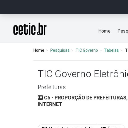
Ir para o conteúdo
Página inicial
Home
Pesq
Home
Pesquisas
TIC Governo
Tabelas
T
TIC Governo Eletrôni
Prefeituras
C5 - PROPORÇÃO DE PREFEITURAS,
INTERNET