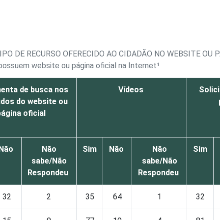
IPO DE RECURSO OFERECIDO AO CIDADÃO NO WEBSITE OU P
possuem website ou página oficial na Internet¹
enta de busca nos
Vídeos
Solic
dos do website ou
página oficial
Não
Não
Sim
Não
Não
Sim
sabe/Não
sabe/Não
Respondeu
Respondeu
32
2
35
64
1
32