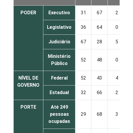
PODER
Executivo
31
67
2
Legislativo
36
64
0
Judiciário
67
28
5
Ministério
52
48
0
Público
NÍVEL DE
Federal
52
43
4
GOVERNO
Estadual
32
66
2
PORTE
Até 249
pessoas
29
68
3
ocupadas