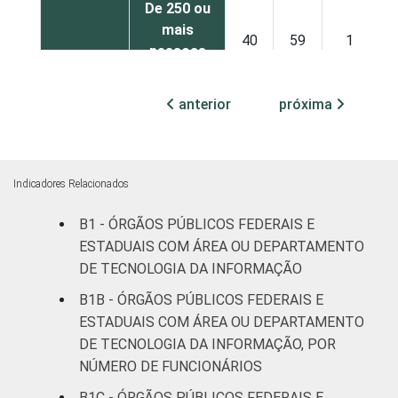
De 250 ou
mais
40
59
1
pessoas
ocupadas
anterior
próxima
Não
23
65
11
declarado
Fonte: CGI.br/NIC.br, Centro Regional de
Indicadores Relacionados
Estudos para o Desenvolvimento da
B1 - ÓRGÃOS PÚBLICOS FEDERAIS E
Sociedade da Informação (Cetic.br),
ESTADUAIS COM ÁREA OU DEPARTAMENTO
Pesquisa sobre o uso das tecnologias de
informação e comunicação no setor público
DE TECNOLOGIA DA INFORMAÇÃO
brasileiro - TIC Governo Eletrônico 2017
B1B - ÓRGÃOS PÚBLICOS FEDERAIS E
ESTADUAIS COM ÁREA OU DEPARTAMENTO
DE TECNOLOGIA DA INFORMAÇÃO, POR
NÚMERO DE FUNCIONÁRIOS
B1C - ÓRGÃOS PÚBLICOS FEDERAIS E