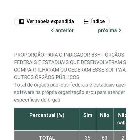
Ver tabela expandida
Índice
anterior
próxima
PROPORÇÃO PARA O INDICADOR B3H - ÓRGÃOS PÚBL
FEDERAIS E ESTADUAIS QUE DESENVOLVERAM SOFTW
COMPARTILHARAM OU CEDERAM ESSE SOFTWARE PA
OUTROS ÓRGÃOS PÚBLICOS
Total de órgãos públicos federais e estaduais que dese
software na própria organização e/ou para atender nece
específicas do órgão
Percentual (%)
Sim
Não
Não
sabe
r
TOTAL
35
63
2