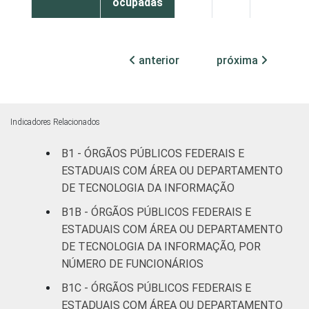
ocupadas
Não
71
22
6
declarado
anterior
próxima
Fonte: CGI.br/NIC.br, Centro Regional de
Estudos para o Desenvolvimento da
Sociedade da Informação (Cetic.br),
Indicadores Relacionados
Pesquisa sobre o uso das tecnologias de
B1 - ÓRGÃOS PÚBLICOS FEDERAIS E
informação e comunicação no setor público
ESTADUAIS COM ÁREA OU DEPARTAMENTO
brasileiro - TIC Governo Eletrônico 2017
DE TECNOLOGIA DA INFORMAÇÃO
B1B - ÓRGÃOS PÚBLICOS FEDERAIS E
ESTADUAIS COM ÁREA OU DEPARTAMENTO
DE TECNOLOGIA DA INFORMAÇÃO, POR
NÚMERO DE FUNCIONÁRIOS
B1C - ÓRGÃOS PÚBLICOS FEDERAIS E
ESTADUAIS COM ÁREA OU DEPARTAMENTO