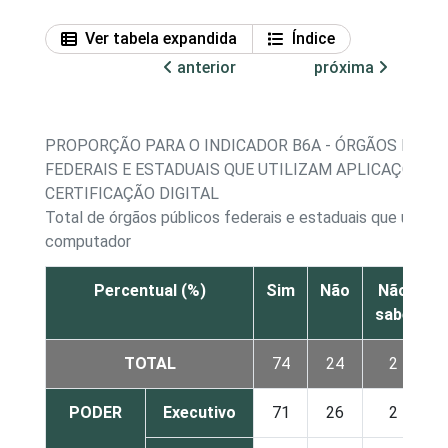
Ver tabela expandida
Índice
anterior
próxima
PROPORÇÃO PARA O INDICADOR B6A - ÓRGÃOS PÚBL
FEDERAIS E ESTADUAIS QUE UTILIZAM APLICAÇÕES D
CERTIFICAÇÃO DIGITAL
Total de órgãos públicos federais e estaduais que utiliza
computador
Percentual (%)
Sim
Não
Não
sabe
r
TOTAL
74
24
2
PODER
Executivo
71
26
2