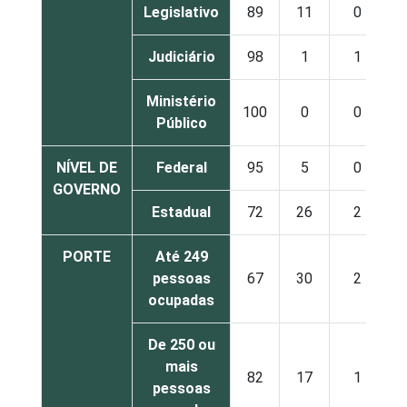
Legislativo
89
11
0
Judiciário
98
1
1
Ministério
100
0
0
Público
NÍVEL DE
Federal
95
5
0
GOVERNO
Estadual
72
26
2
PORTE
Até 249
pessoas
67
30
2
ocupadas
De 250 ou
mais
82
17
1
pessoas