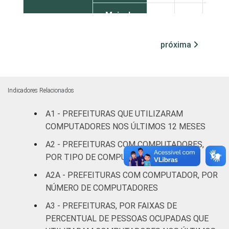
Mais de
100 mil
até 500
100
-
-
próxima
mil
habitantes
Mais de
Indicadores Relacionados
500 mil
100
-
-
A1 - PREFEITURAS QUE UTILIZARAM
habitantes
COMPUTADORES NOS ÚLTIMOS 12 MESES
Fonte: CGI.br/NIC.br, Centro Regional de
A2 - PREFEITURAS COM COMPUTADORES,
Estudos para o Desenvolvimento da
POR TIPO DE COMPUTADOR
Sociedade da Informação (Cetic.br),
A2A - PREFEITURAS COM COMPUTADOR, POR
Pesquisa sobre o uso das tecnologias de
NÚMERO DE COMPUTADORES
informação e comunicação no setor público
brasileiro - TIC Governo Eletrônico 2017
A3 - PREFEITURAS, POR FAIXAS DE
PERCENTUAL DE PESSOAS OCUPADAS QUE