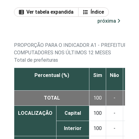
Ver tabela expandida
Índice
próxima
PROPORÇÃO PARA O INDICADOR A1 - PREFEITURAS Q
COMPUTADORES NOS ÚLTIMOS 12 MESES
Total de prefeituras
Percentual (%)
Sim
Não
Não
sabe
TOTAL
100
-
-
LOCALIZAÇÃO
Capital
100
-
-
Interior
100
-
-