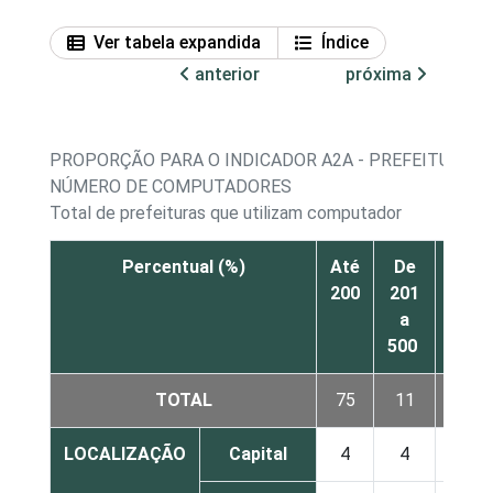
Ver tabela expandida
Índice
anterior
próxima
PROPORÇÃO PARA O INDICADOR A2A - PREFEITURAS
NÚMERO DE COMPUTADORES
Total de prefeituras que utilizam computador
Percentual (%)
Até
De
De
200
201
501
a
a
500
850
TOTAL
75
11
3
LOCALIZAÇÃO
Capital
4
4
0