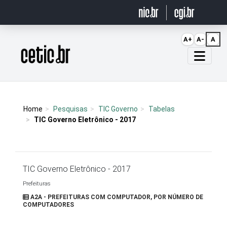
Ir para o conteúdo
A+
A-
A
Página inicial
Home
Pesquisas
TIC Governo
Tabelas
TIC Governo Eletrônico - 2017
TIC Governo Eletrônico - 2017
Prefeituras
A2A - PREFEITURAS COM COMPUTADOR, POR NÚMERO DE
COMPUTADORES