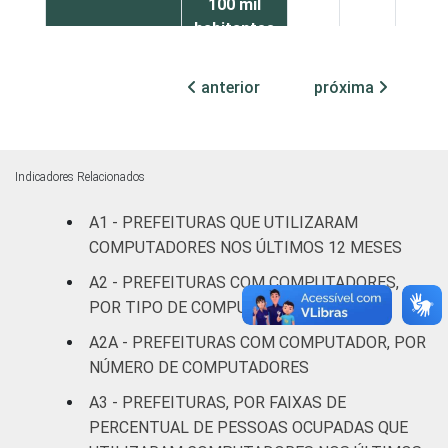
100 mil
habitantes
Mais de
anterior
próxima
100 mil
até 500
6
23
17
mil
habitantes
Indicadores Relacionados
A1 - PREFEITURAS QUE UTILIZARAM
Mais de
500 mil
3
0
8
COMPUTADORES NOS ÚLTIMOS 12 MESES
habitantes
A2 - PREFEITURAS COM COMPUTADORES,
POR TIPO DE COMPUTADOR
Fonte: CGI.br/NIC.br, Centro Regional de
A2A - PREFEITURAS COM COMPUTADOR, POR
Estudos para o Desenvolvimento da
NÚMERO DE COMPUTADORES
Sociedade da Informação (Cetic.br),
Pesquisa sobre o uso das tecnologias de
A3 - PREFEITURAS, POR FAIXAS DE
informação e comunicação no setor público
PERCENTUAL DE PESSOAS OCUPADAS QUE
brasileiro - TIC Governo Eletrônico 2017