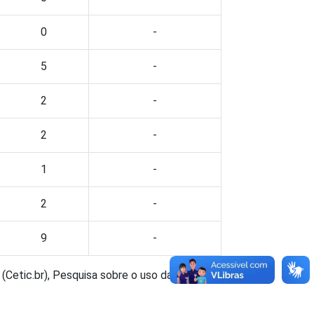
0
-
5
-
2
-
2
-
1
-
2
-
9
-
(Cetic.br), Pesquisa sobre o uso das