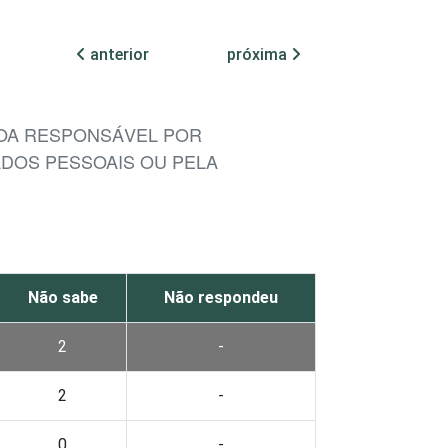
anterior
próxima
SSOA RESPONSÁVEL POR
ADOS PESSOAIS OU PELA
Não sabe
Não respondeu
2
-
2
-
0
-