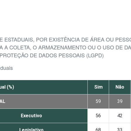
 E ESTADUAIS, POR EXISTÊNCIA DE ÁREA OU PE
A A COLETA, O ARMAZENAMENTO OU O USO DE D
 PROTEÇÃO DE DADOS PESSOAIS (LGPD)
aduais
al (%)
Sim
Não
AL
59
39
Executivo
56
42
Legislativo
68
33