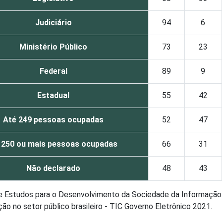
Judiciário
94
6
Ministério Público
73
23
Federal
89
9
Estadual
55
42
Até 249 pessoas ocupadas
52
47
 250 ou mais pessoas ocupadas
66
31
Não declarado
48
43
de Estudos para o Desenvolvimento da Sociedade da Informação 
o no setor público brasileiro - TIC Governo Eletrônico 2021.