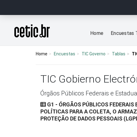
Ir para o conteúdo
Página inicial
Home
Encuestas 
Home
Encuestas
TIC Governo
Tablas
TI
TIC Gobierno Electr
Órgãos Públicos Federais e Estadua
G1 - ÓRGÃOS PÚBLICOS FEDERAIS 
POLÍTICAS PARA A COLETA, O ARMA
PROTEÇÃO DE DADOS PESSOAIS (LGP