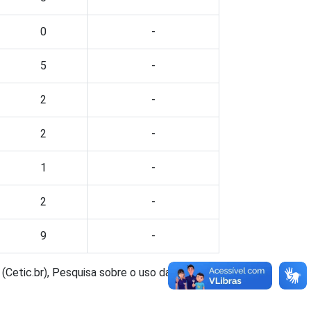
0
-
5
-
2
-
2
-
1
-
2
-
9
-
(Cetic.br), Pesquisa sobre o uso das