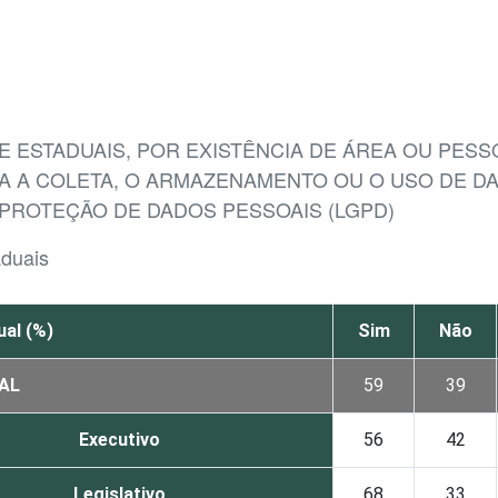
 E ESTADUAIS, POR EXISTÊNCIA DE ÁREA OU PE
A A COLETA, O ARMAZENAMENTO OU O USO DE D
 PROTEÇÃO DE DADOS PESSOAIS (LGPD)
aduais
al (%)
Sim
Não
AL
59
39
Executivo
56
42
Legislativo
68
33