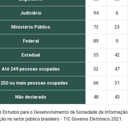
Judiciário
94
6
Ministério Público
73
23
Federal
89
9
Estadual
55
42
Até 249 pessoas ocupadas
52
47
 250 ou mais pessoas ocupadas
66
31
Não declarado
48
43
de Estudos para o Desenvolvimento da Sociedade da Informação 
o no setor público brasileiro - TIC Governo Eletrônico 2021.