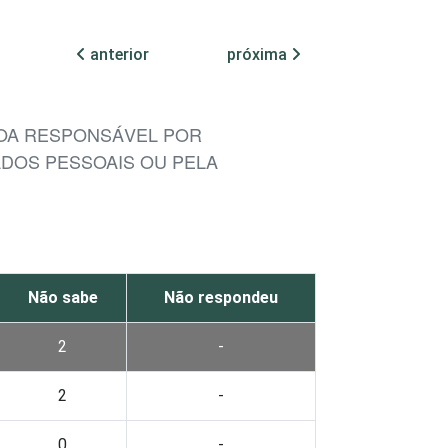
anterior
próxima
SSOA RESPONSÁVEL POR
ADOS PESSOAIS OU PELA
Não sabe
Não respondeu
2
-
2
-
0
-